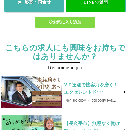
応募・問合せ

LINEで質問
お気に入り追加
こちらの求人にも興味をお持ちで
はありませんか？
Recommend job
VIP送迎で接客力を磨く！

エクセレントド･･･
月給 300,000円 ～ 550,000円
+成果給 【月収30万円以上！】 昼勤務 31.5万円（基本給+成果給） 夜勤務 41.4万円（基本給+成果給） 昼夜勤務 35.2万円（基本給+成果給） 休日の取り方や勤務時間帯などにより変動はありますが １年目からでも月収30万円以上！ 【賞与あり】 年3回 【成果給あり】 売上に応じて、基本給に加え成果給（売上の42%程度）を支給。 【手当】 皆勤手当・回数手当・家族手当・資格手当・役職手当など 【事故補償】 万が一事故が発生した場合、事故費用は会社が負担します。
【長久手市】無理なく働け