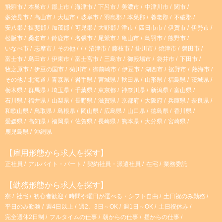
飛騨市
本巣市
郡上市
海津市
下呂市
美濃市
中津川市
関市
m
多治見市
高山市
大垣市
岐阜市
羽島郡
本巣郡
養老郡
不破郡
安八郡
揖斐郡
加茂郡
可児郡
大野郡
津市
四日市市
伊賀市
伊勢市
松阪市
桑名市
鈴鹿市
名張市
尾鷲市
亀山市
鳥羽市
熊野市
いなべ市
志摩市
その他
沼津市
藤枝市
掛川市
焼津市
磐田市
富士市
島田市
伊東市
富士宮市
三島市
御殿場市
袋井市
下田市
牧之原市
伊豆の国市
菊川市
御前崎市
伊豆市
湖西市
裾野市
熱海市
その他
北海道
青森県
岩手県
宮城県
秋田県
山形県
福島県
茨城県
栃木県
群馬県
埼玉県
千葉県
東京都
神奈川県
新潟県
富山県
石川県
福井県
山梨県
長野県
滋賀県
京都府
大阪府
兵庫県
奈良県
和歌山県
鳥取県
島根県
岡山県
広島県
山口県
徳島県
香川県
愛媛県
高知県
福岡県
佐賀県
長崎県
熊本県
大分県
宮崎県
鹿児島県
沖縄県
【雇用形態から求人を探す】
正社員
アルバイト・パート
契約社員・派遣社員
在宅
業務委託
【勤務形態から求人を探す】
寮
社宅
初心者歓迎
時間や曜日が選べる・シフト自由
土日祝のみ勤務
平日のみ勤務
週4日以上
週2、3日～OK
週1日～OK
土日祝休み
完全週休2日制
フルタイムの仕事
朝からの仕事
昼からの仕事