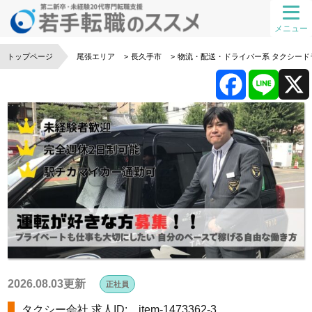
メニュー
トップページ
尾張エリア
長久手市
物流・配送・ドライバー系
タクシード
F
L
a
i
c
n
e
e
b
o
2026.08.03更新
正社員
タクシー会社
求人ID: item-1473362-3
o