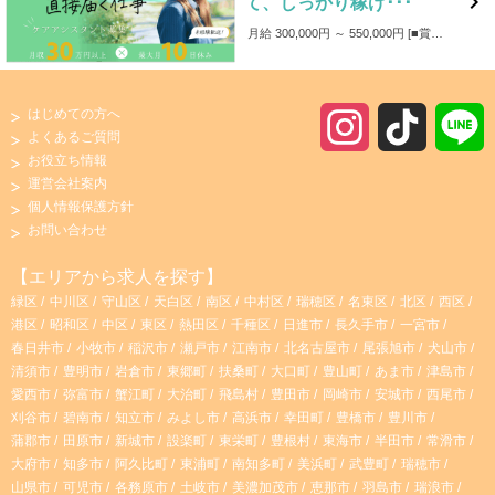

て、しっかり稼げ･･･
月給 300,000円 ～ 550,000円
■賞与：年3回 ■成果給あり：売上に応じて、基本給に加え成果給（売上の42%程度）を支給 ■各種手当（皆勤・回数・家族・資格・役職） ■支援金制度（入社・学資） ■事故補償（万が一事故が発生した場合、事故費用は会社が負担します。）
はじめての方へ
I
T
よくあるご質問
お役立ち情報
n
i
運営会社案内
個人情報保護方針
s
k
お問い合わせ
t
T
【エリアから求人を探す】
緑区
中川区
守山区
天白区
南区
中村区
瑞穂区
名東区
北区
西区
a
o
港区
昭和区
中区
東区
熱田区
千種区
日進市
長久手市
一宮市
春日井市
小牧市
稲沢市
瀬戸市
江南市
北名古屋市
尾張旭市
犬山市
g
k
清須市
豊明市
岩倉市
東郷町
扶桑町
大口町
豊山町
あま市
津島市
愛西市
弥富市
蟹江町
大治町
飛島村
豊田市
岡崎市
安城市
西尾市
r
刈谷市
碧南市
知立市
みよし市
高浜市
幸田町
豊橋市
豊川市
蒲郡市
田原市
新城市
設楽町
東栄町
豊根村
東海市
半田市
常滑市
大府市
知多市
阿久比町
東浦町
南知多町
美浜町
武豊町
瑞穂市
a
山県市
可児市
各務原市
土岐市
美濃加茂市
恵那市
羽島市
瑞浪市