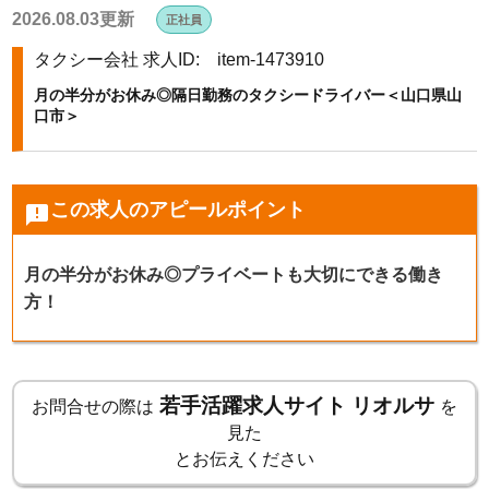
2026.08.03更新
正社員
k
タクシー会社
求人ID: item-1473910
月の半分がお休み◎隔日勤務のタクシードライバー＜山口県山
口市＞
この求人のアピールポイント
announcement
月の半分がお休み◎プライベートも大切にできる働き
方！
若手活躍求人サイト リオルサ
お問合せの際は
を
見た
とお伝えください