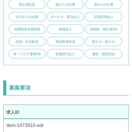
初心者歓迎
朝からの仕事
昼からの仕事
夕方からの仕事
ボーナス・賞与あり
社員登用あり
資格取得支援制度
研修あり
未経験・初心者OK
主婦・主夫歓迎
有資格者歓迎
駅チカ・駅ナカ
車・バイク通勤OK
制服貸与あり
服装・髪型自由
募集要項
求人ID
item-1473910-odr