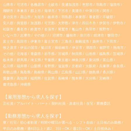
山県市
可児市
各務原市
土岐市
美濃加茂市
恵那市
羽島市
瑞浪市
飛騨市
本巣市
郡上市
海津市
下呂市
美濃市
中津川市
関市
m
多治見市
高山市
大垣市
岐阜市
羽島郡
本巣郡
養老郡
不破郡
安八郡
揖斐郡
加茂郡
可児郡
大野郡
津市
四日市市
伊賀市
伊勢市
松阪市
桑名市
鈴鹿市
名張市
尾鷲市
亀山市
鳥羽市
熊野市
いなべ市
志摩市
その他
沼津市
藤枝市
掛川市
焼津市
磐田市
富士市
島田市
伊東市
富士宮市
三島市
御殿場市
袋井市
下田市
牧之原市
伊豆の国市
菊川市
御前崎市
伊豆市
湖西市
裾野市
熱海市
その他
北海道
青森県
岩手県
宮城県
秋田県
山形県
福島県
茨城県
栃木県
群馬県
埼玉県
千葉県
東京都
神奈川県
新潟県
富山県
石川県
福井県
山梨県
長野県
滋賀県
京都府
大阪府
兵庫県
奈良県
和歌山県
鳥取県
島根県
岡山県
広島県
山口県
徳島県
香川県
愛媛県
高知県
福岡県
佐賀県
長崎県
熊本県
大分県
宮崎県
鹿児島県
沖縄県
【雇用形態から求人を探す】
正社員
アルバイト・パート
契約社員・派遣社員
在宅
業務委託
【勤務形態から求人を探す】
寮
社宅
初心者歓迎
時間や曜日が選べる・シフト自由
土日祝のみ勤務
平日のみ勤務
週4日以上
週2、3日～OK
週1日～OK
土日祝休み