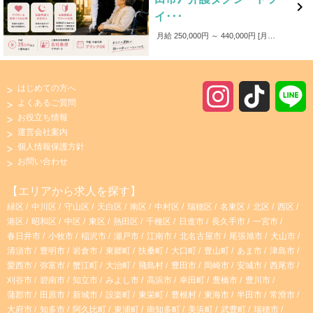

イ･･･
月給 250,000円 ～ 440,000円
月給250,000円～440,000円 ■各種手当 ・家族手当（～1,000円／月） ・皆勤手当（～6,000円／月） ・無事故手当（～10,000円／月） ・愛車手当 ■賞与あり ✨入社後4カ月間は保証給制度あり！（最大25万円）
はじめての方へ
I
T
よくあるご質問
お役立ち情報
n
i
運営会社案内
個人情報保護方針
s
k
お問い合わせ
t
T
【エリアから求人を探す】
緑区
中川区
守山区
天白区
南区
中村区
瑞穂区
名東区
北区
西区
a
o
港区
昭和区
中区
東区
熱田区
千種区
日進市
長久手市
一宮市
春日井市
小牧市
稲沢市
瀬戸市
江南市
北名古屋市
尾張旭市
犬山市
g
k
清須市
豊明市
岩倉市
東郷町
扶桑町
大口町
豊山町
あま市
津島市
愛西市
弥富市
蟹江町
大治町
飛島村
豊田市
岡崎市
安城市
西尾市
r
刈谷市
碧南市
知立市
みよし市
高浜市
幸田町
豊橋市
豊川市
蒲郡市
田原市
新城市
設楽町
東栄町
豊根村
東海市
半田市
常滑市
大府市
知多市
阿久比町
東浦町
南知多町
美浜町
武豊町
瑞穂市
a