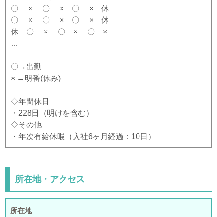
〇 × 〇 × 〇 × 休
〇 × 〇 × 〇 × 休
休 〇 × 〇 × 〇 ×
…
〇→出勤
× →明番(休み)
◇年間休日
・228日（明けを含む）
◇その他
・年次有給休暇（入社6ヶ月経過：10日）
所在地・アクセス
所在地