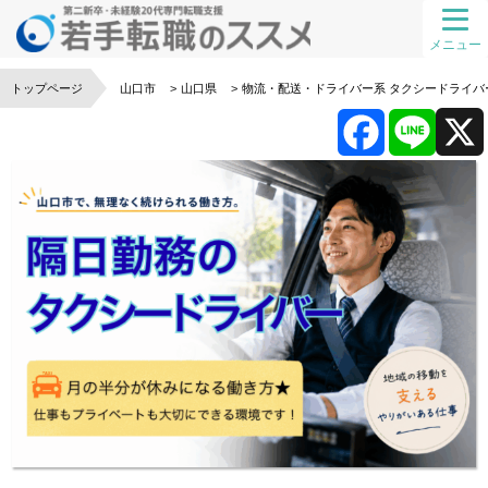
メニュー
トップページ
山口市
山口県
物流・配送・ドライバー系
タクシードライバ
F
L
a
i
c
n
e
e
b
o
o