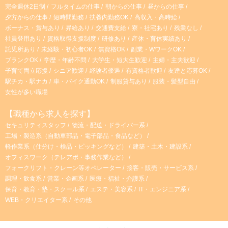
完全週休2日制
フルタイムの仕事
朝からの仕事
昼からの仕事
夕方からの仕事
短時間勤務
扶養内勤務OK
高収入・高時給
ボーナス・賞与あり
昇給あり
交通費支給
寮・社宅あり
残業なし
社員登用あり
資格取得支援制度
研修あり
産休・育休実績あり
託児所あり
未経験・初心者OK
無資格OK
副業・WワークOK
ブランクOK
学歴・年齢不問
大学生・短大生歓迎
主婦・主夫歓迎
子育て両立応援
シニア歓迎
経験者優遇
有資格者歓迎
友達と応募OK
駅チカ・駅ナカ
車・バイク通勤OK
制服貸与あり
服装・髪型自由
女性が多い職場
【職種から求人を探す】
セキュリティスタッフ
物流・配送・ドライバー系
工場・製造系（自動車部品・電子部品・食品など）
軽作業系（仕分け・検品・ピッキングなど）
建築・土木・建設系
オフィスワーク（テレアポ・事務作業など）
フォークリフト・クレーン等オペレーター
接客・販売・サービス系
調理・飲食系
営業・企画系
医療・福祉・介護系
保育・教育・塾・スクール系
エステ・美容系
IT・エンジニア系
WEB・クリエイター系
その他