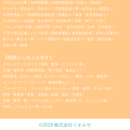
夕方からの仕事
短時間勤務
扶養内勤務OK
高収入・高時給
ボーナス・賞与あり
昇給あり
交通費支給
寮・社宅あり
残業なし
社員登用あり
資格取得支援制度
研修あり
産休・育休実績あり
託児所あり
未経験・初心者OK
無資格OK
副業・WワークOK
ブランクOK
学歴・年齢不問
大学生・短大生歓迎
主婦・主夫歓迎
子育て両立応援
シニア歓迎
経験者優遇
有資格者歓迎
友達と応募OK
駅チカ・駅ナカ
車・バイク通勤OK
制服貸与あり
服装・髪型自由
女性が多い職場
【職種から求人を探す】
セキュリティスタッフ
物流・配送・ドライバー系
工場・製造系（自動車部品・電子部品・食品など）
軽作業系（仕分け・検品・ピッキングなど）
建築・土木・建設系
オフィスワーク（テレアポ・事務作業など）
フォークリフト・クレーン等オペレーター
接客・販売・サービス系
調理・飲食系
営業・企画系
医療・福祉・介護系
保育・教育・塾・スクール系
エステ・美容系
IT・エンジニア系
WEB・クリエイター系
その他
©2019 株式会社リオルサ