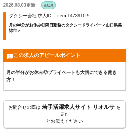
2026.08.03更新
正社員
k
タクシー会社
求人ID: item-1473910-5
月の半分がお休み◎隔日勤務のタクシードライバー＜山口県美
祢市＞
この求人のアピールポイント
announcement
月の半分がお休み◎プライベートも大切にできる働き
方！
若手活躍求人サイト リオルサ
お問合せの際は
を
見た
とお伝えください