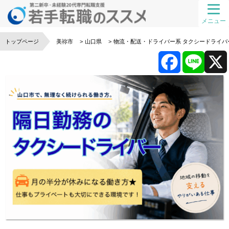
メニュー
トップページ
美祢市
山口県
物流・配送・ドライバー系
タクシードライバ
F
L
a
i
c
n
e
e
b
o
o