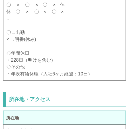
〇 × 〇 × 〇 × 休
休 〇 × 〇 × 〇 ×
…
〇→出勤
× →明番(休み)
◇年間休日
・228日（明けを含む）
◇その他
・年次有給休暇（入社6ヶ月経過：10日）
所在地・アクセス
所在地