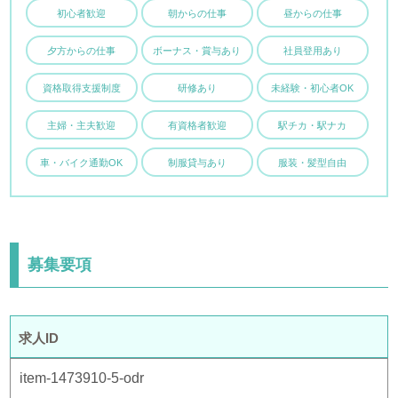
初心者歓迎
朝からの仕事
昼からの仕事
夕方からの仕事
ボーナス・賞与あり
社員登用あり
資格取得支援制度
研修あり
未経験・初心者OK
主婦・主夫歓迎
有資格者歓迎
駅チカ・駅ナカ
車・バイク通勤OK
制服貸与あり
服装・髪型自由
募集要項
求人ID
item-1473910-5-odr