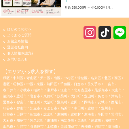
月給 250,000円 ～ 440,000円
月給250,000円～440,000円 ■各種手当 ・家族手当（～1,000円／月） ・皆勤手当（～6,000円／月） ・無事故手当（～10,000円／月） ・愛車手当 ■賞与あり ✨入社後4カ月間は保証給制度あり！（最大25万円）
はじめての方へ
I
T
よくあるご質問
お役立ち情報
n
i
運営会社案内
個人情報保護方針
s
k
お問い合わせ
t
T
【エリアから求人を探す】
緑区
中川区
守山区
天白区
南区
中村区
瑞穂区
名東区
北区
西区
a
o
港区
昭和区
中区
東区
熱田区
千種区
日進市
長久手市
一宮市
春日井市
小牧市
稲沢市
瀬戸市
江南市
北名古屋市
尾張旭市
犬山市
g
k
清須市
豊明市
岩倉市
東郷町
扶桑町
大口町
豊山町
あま市
津島市
愛西市
弥富市
蟹江町
大治町
飛島村
豊田市
岡崎市
安城市
西尾市
r
刈谷市
碧南市
知立市
みよし市
高浜市
幸田町
豊橋市
豊川市
蒲郡市
田原市
新城市
設楽町
東栄町
豊根村
東海市
半田市
常滑市
大府市
知多市
阿久比町
東浦町
南知多町
美浜町
武豊町
瑞穂市
a
山県市
可児市
各務原市
土岐市
美濃加茂市
恵那市
羽島市
瑞浪市