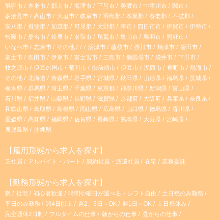
飛騨市
本巣市
郡上市
海津市
下呂市
美濃市
中津川市
関市
m
多治見市
高山市
大垣市
岐阜市
羽島郡
本巣郡
養老郡
不破郡
安八郡
揖斐郡
加茂郡
可児郡
大野郡
津市
四日市市
伊賀市
伊勢市
松阪市
桑名市
鈴鹿市
名張市
尾鷲市
亀山市
鳥羽市
熊野市
いなべ市
志摩市
その他
沼津市
藤枝市
掛川市
焼津市
磐田市
富士市
島田市
伊東市
富士宮市
三島市
御殿場市
袋井市
下田市
牧之原市
伊豆の国市
菊川市
御前崎市
伊豆市
湖西市
裾野市
熱海市
その他
北海道
青森県
岩手県
宮城県
秋田県
山形県
福島県
茨城県
栃木県
群馬県
埼玉県
千葉県
東京都
神奈川県
新潟県
富山県
石川県
福井県
山梨県
長野県
滋賀県
京都府
大阪府
兵庫県
奈良県
和歌山県
鳥取県
島根県
岡山県
広島県
山口県
徳島県
香川県
愛媛県
高知県
福岡県
佐賀県
長崎県
熊本県
大分県
宮崎県
鹿児島県
沖縄県
【雇用形態から求人を探す】
正社員
アルバイト・パート
契約社員・派遣社員
在宅
業務委託
【勤務形態から求人を探す】
寮
社宅
初心者歓迎
時間や曜日が選べる・シフト自由
土日祝のみ勤務
平日のみ勤務
週4日以上
週2、3日～OK
週1日～OK
土日祝休み
完全週休2日制
フルタイムの仕事
朝からの仕事
昼からの仕事