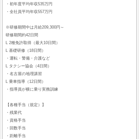
・初年度平均年収535万円
・全社員平均年収557万円
※研修期間中は月給209,300円～
研修期間約42日間
L 2種免許取得（最大10日間）
L 基礎研修（18日間）
・運転・警備・介護など
L タクシー協会（4日間）
・名古屋の地理講習
L 乗車指導（12日間）
・指導員が横に乗り実務訓練
【各種手当（規定）】
・残業代
・資格手当
・回数手当
・距離手当