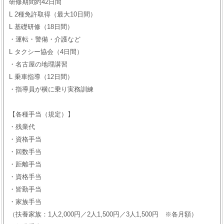
研修期間約42日間
L 2種免許取得（最大10日間）
L 基礎研修（18日間）
・運転・警備・介護など
L タクシー協会（4日間）
・名古屋の地理講習
L 乗車指導（12日間）
・指導員が横に乗り実務訓練
【各種手当（規定）】
・残業代
・資格手当
・回数手当
・距離手当
・資格手当
・皆勤手当
・家族手当
（扶養家族：1人2,000円／2人1,500円／3人1,500円 ※各月額）