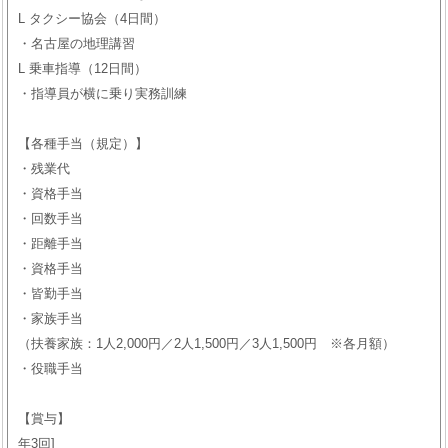
L タクシー協会（4日間）
・名古屋の地理講習
L 乗車指導（12日間）
・指導員が横に乗り実務訓練
【各種手当（規定）】
・残業代
・資格手当
・回数手当
・距離手当
・資格手当
・皆勤手当
・家族手当
（扶養家族：1人2,000円／2人1,500円／3人1,500円 ※各月額）
・役職手当
【賞与】
年3回