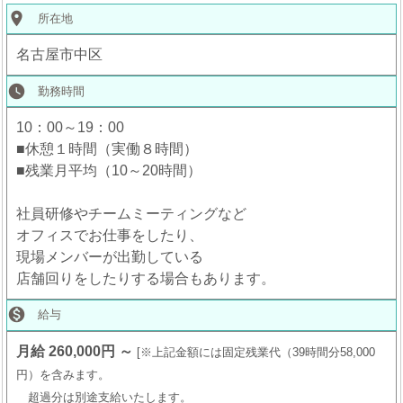
place
所在地
名古屋市中区
watch_later
勤務時間
10：00～19：00
■休憩１時間（実働８時間）
■残業月平均（10～20時間）
社員研修やチームミーティングなど
オフィスでお仕事をしたり、
現場メンバーが出勤している
店舗回りをしたりする場合もあります。

給与
月給 260,000円 ～
※上記金額には固定残業代（39時間分58,000
円）を含みます。
超過分は別途支給いたします。