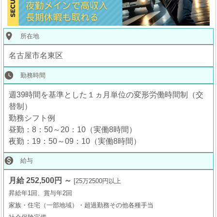
place
所在地
名古屋市名東区
watch_later
勤務時間
週39時間を基準とした１ヵ月単位の変形労働時間制（交
替制）
勤務シフト例
昼勤：8：50～20：10（実働8時間）
夜勤：19：50～09：10（実働8時間）

給与
月給 252,500円 ～
25万2500円以上
昇給年1回、賞与年2回
家族・住宅（一部地域）・超過勤務その他各種手当