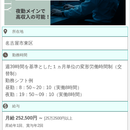
place
所在地
名古屋市東区
watch_later
勤務時間
週39時間を基準とした１ヵ月単位の変形労働時間制（交
替制）
勤務シフト例
昼勤：8：50～20：10（実働8時間）
夜勤：19：50～09：10（実働8時間）

給与
月給 252,500円 ～
25万2500円以上
昇給年1回、賞与年2回