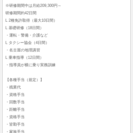
※研修期間中は月給209,300円～
研修期間約42日間
L 2種免許取得（最大10日間）
L 基礎研修（18日間）
・運転・警備・介護など
L タクシー協会（4日間）
・名古屋の地理講習
L 乗車指導（12日間）
・指導員が横に乗り実務訓練
【各種手当（規定）】
・残業代
・資格手当
・回数手当
・距離手当
・資格手当
・皆勤手当
・家族手当