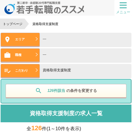
メニュー
トップページ
資格取得支援制度

---
エリア

---
職種

資格取得支援制度
こだわり
search
126
件該当
の条件を変更する
資格取得支援制度の求人一覧
126
全
件
(1～10件を表示)