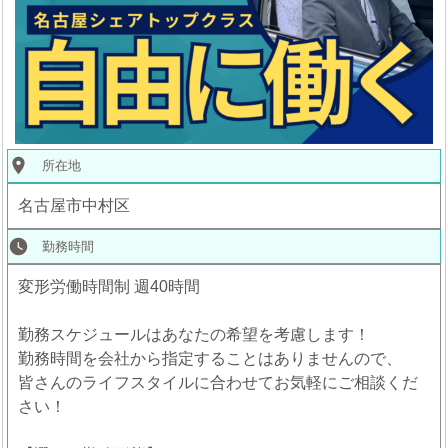
place
所在地
名古屋市中村区
watch_later
勤務時間
変形労働時間制 週40時間
勤務スケジュールはあなたの希望を考慮します！
勤務時間を会社から指定することはありませんので、
皆さんのライフスタイルに合わせてお気軽にご相談くだ
さい！