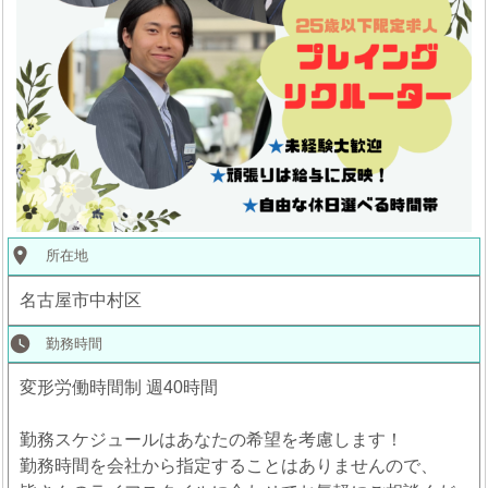
place
所在地
名古屋市中村区
watch_later
勤務時間
変形労働時間制 週40時間
勤務スケジュールはあなたの希望を考慮します！
勤務時間を会社から指定することはありませんので、