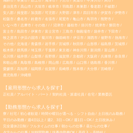
飛騨市
本巣市
郡上市
海津市
下呂市
美濃市
中津川市
関市
m
多治見市
高山市
大垣市
岐阜市
羽島郡
本巣郡
養老郡
不破郡
安八郡
揖斐郡
加茂郡
可児郡
大野郡
津市
四日市市
伊賀市
伊勢市
松阪市
桑名市
鈴鹿市
名張市
尾鷲市
亀山市
鳥羽市
熊野市
いなべ市
志摩市
その他
沼津市
藤枝市
掛川市
焼津市
磐田市
富士市
島田市
伊東市
富士宮市
三島市
御殿場市
袋井市
下田市
牧之原市
伊豆の国市
菊川市
御前崎市
伊豆市
湖西市
裾野市
熱海市
その他
北海道
青森県
岩手県
宮城県
秋田県
山形県
福島県
茨城県
栃木県
群馬県
埼玉県
千葉県
東京都
神奈川県
新潟県
富山県
石川県
福井県
山梨県
長野県
滋賀県
京都府
大阪府
兵庫県
奈良県
和歌山県
鳥取県
島根県
岡山県
広島県
山口県
徳島県
香川県
愛媛県
高知県
福岡県
佐賀県
長崎県
熊本県
大分県
宮崎県
鹿児島県
沖縄県
【雇用形態から求人を探す】
正社員
アルバイト・パート
契約社員・派遣社員
在宅
業務委託
【勤務形態から求人を探す】
寮
社宅
初心者歓迎
時間や曜日が選べる・シフト自由
土日祝のみ勤務
平日のみ勤務
週4日以上
週2、3日～OK
週1日～OK
土日祝休み
完全週休2日制
フルタイムの仕事
朝からの仕事
昼からの仕事
夕方からの仕事
短時間勤務
扶養内勤務OK
高収入・高時給