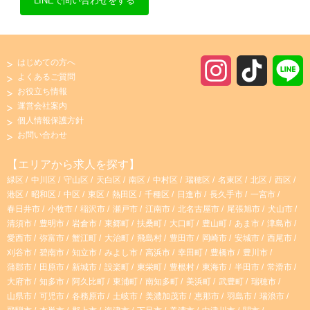
LINEで問い合わせをする
はじめての方へ
I
T
よくあるご質問
お役立ち情報
n
i
運営会社案内
個人情報保護方針
s
k
お問い合わせ
t
T
【エリアから求人を探す】
緑区
中川区
守山区
天白区
南区
中村区
瑞穂区
名東区
北区
西区
a
o
港区
昭和区
中区
東区
熱田区
千種区
日進市
長久手市
一宮市
春日井市
小牧市
稲沢市
瀬戸市
江南市
北名古屋市
尾張旭市
犬山市
g
k
清須市
豊明市
岩倉市
東郷町
扶桑町
大口町
豊山町
あま市
津島市
愛西市
弥富市
蟹江町
大治町
飛島村
豊田市
岡崎市
安城市
西尾市
r
刈谷市
碧南市
知立市
みよし市
高浜市
幸田町
豊橋市
豊川市
蒲郡市
田原市
新城市
設楽町
東栄町
豊根村
東海市
半田市
常滑市
大府市
知多市
阿久比町
東浦町
南知多町
美浜町
武豊町
瑞穂市
a
山県市
可児市
各務原市
土岐市
美濃加茂市
恵那市
羽島市
瑞浪市