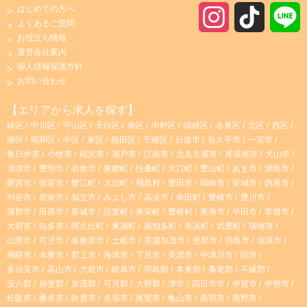
はじめての方へ
I
T
よくあるご質問
お役立ち情報
n
i
運営会社案内
個人情報保護方針
s
k
お問い合わせ
t
T
【エリアから求人を探す】
緑区
中川区
守山区
天白区
南区
中村区
瑞穂区
名東区
北区
西区
a
o
港区
昭和区
中区
東区
熱田区
千種区
日進市
長久手市
一宮市
春日井市
小牧市
稲沢市
瀬戸市
江南市
北名古屋市
尾張旭市
犬山市
g
k
清須市
豊明市
岩倉市
東郷町
扶桑町
大口町
豊山町
あま市
津島市
愛西市
弥富市
蟹江町
大治町
飛島村
豊田市
岡崎市
安城市
西尾市
r
刈谷市
碧南市
知立市
みよし市
高浜市
幸田町
豊橋市
豊川市
蒲郡市
田原市
新城市
設楽町
東栄町
豊根村
東海市
半田市
常滑市
大府市
知多市
阿久比町
東浦町
南知多町
美浜町
武豊町
瑞穂市
a
山県市
可児市
各務原市
土岐市
美濃加茂市
恵那市
羽島市
瑞浪市
飛騨市
本巣市
郡上市
海津市
下呂市
美濃市
中津川市
関市
m
多治見市
高山市
大垣市
岐阜市
羽島郡
本巣郡
養老郡
不破郡
安八郡
揖斐郡
加茂郡
可児郡
大野郡
津市
四日市市
伊賀市
伊勢市
松阪市
桑名市
鈴鹿市
名張市
尾鷲市
亀山市
鳥羽市
熊野市