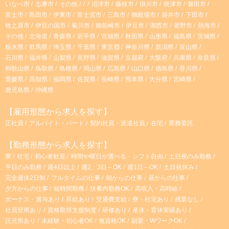
いなべ市
志摩市
その他
沼津市
藤枝市
掛川市
焼津市
磐田市
富士市
島田市
伊東市
富士宮市
三島市
御殿場市
袋井市
下田市
牧之原市
伊豆の国市
菊川市
御前崎市
伊豆市
湖西市
裾野市
熱海市
その他
北海道
青森県
岩手県
宮城県
秋田県
山形県
福島県
茨城県
栃木県
群馬県
埼玉県
千葉県
東京都
神奈川県
新潟県
富山県
石川県
福井県
山梨県
長野県
滋賀県
京都府
大阪府
兵庫県
奈良県
和歌山県
鳥取県
島根県
岡山県
広島県
山口県
徳島県
香川県
愛媛県
高知県
福岡県
佐賀県
長崎県
熊本県
大分県
宮崎県
鹿児島県
沖縄県
【雇用形態から求人を探す】
正社員
アルバイト・パート
契約社員・派遣社員
在宅
業務委託
【勤務形態から求人を探す】
寮
社宅
初心者歓迎
時間や曜日が選べる・シフト自由
土日祝のみ勤務
平日のみ勤務
週4日以上
週2、3日～OK
週1日～OK
土日祝休み
完全週休2日制
フルタイムの仕事
朝からの仕事
昼からの仕事
夕方からの仕事
短時間勤務
扶養内勤務OK
高収入・高時給
ボーナス・賞与あり
昇給あり
交通費支給
寮・社宅あり
残業なし
社員登用あり
資格取得支援制度
研修あり
産休・育休実績あり
託児所あり
未経験・初心者OK
無資格OK
副業・WワークOK