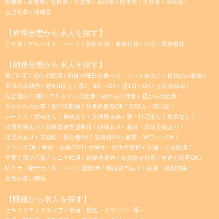
愛媛県
高知県
福岡県
佐賀県
長崎県
熊本県
大分県
宮崎県
鹿児島県
沖縄県
【雇用形態から求人を探す】
正社員
アルバイト・パート
契約社員・派遣社員
在宅
業務委託
【勤務形態から求人を探す】
寮
社宅
初心者歓迎
時間や曜日が選べる・シフト自由
土日祝のみ勤務
平日のみ勤務
週4日以上
週2、3日～OK
週1日～OK
土日祝休み
完全週休2日制
フルタイムの仕事
朝からの仕事
昼からの仕事
夕方からの仕事
短時間勤務
扶養内勤務OK
高収入・高時給
ボーナス・賞与あり
昇給あり
交通費支給
寮・社宅あり
残業なし
社員登用あり
資格取得支援制度
研修あり
産休・育休実績あり
託児所あり
未経験・初心者OK
無資格OK
副業・WワークOK
ブランクOK
学歴・年齢不問
大学生・短大生歓迎
主婦・主夫歓迎
子育て両立応援
シニア歓迎
経験者優遇
有資格者歓迎
友達と応募OK
駅チカ・駅ナカ
車・バイク通勤OK
制服貸与あり
服装・髪型自由
女性が多い職場
【職種から求人を探す】
セキュリティスタッフ
物流・配送・ドライバー系