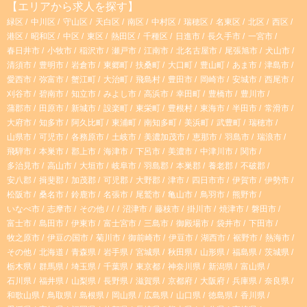
t
T
【エリアから求人を探す】
緑区
中川区
守山区
天白区
南区
中村区
瑞穂区
名東区
北区
西区
a
o
港区
昭和区
中区
東区
熱田区
千種区
日進市
長久手市
一宮市
春日井市
小牧市
稲沢市
瀬戸市
江南市
北名古屋市
尾張旭市
犬山市
g
k
清須市
豊明市
岩倉市
東郷町
扶桑町
大口町
豊山町
あま市
津島市
愛西市
弥富市
蟹江町
大治町
飛島村
豊田市
岡崎市
安城市
西尾市
r
刈谷市
碧南市
知立市
みよし市
高浜市
幸田町
豊橋市
豊川市
蒲郡市
田原市
新城市
設楽町
東栄町
豊根村
東海市
半田市
常滑市
大府市
知多市
阿久比町
東浦町
南知多町
美浜町
武豊町
瑞穂市
a
山県市
可児市
各務原市
土岐市
美濃加茂市
恵那市
羽島市
瑞浪市
飛騨市
本巣市
郡上市
海津市
下呂市
美濃市
中津川市
関市
m
多治見市
高山市
大垣市
岐阜市
羽島郡
本巣郡
養老郡
不破郡
安八郡
揖斐郡
加茂郡
可児郡
大野郡
津市
四日市市
伊賀市
伊勢市
松阪市
桑名市
鈴鹿市
名張市
尾鷲市
亀山市
鳥羽市
熊野市
いなべ市
志摩市
その他
沼津市
藤枝市
掛川市
焼津市
磐田市
富士市
島田市
伊東市
富士宮市
三島市
御殿場市
袋井市
下田市
牧之原市
伊豆の国市
菊川市
御前崎市
伊豆市
湖西市
裾野市
熱海市
その他
北海道
青森県
岩手県
宮城県
秋田県
山形県
福島県
茨城県
栃木県
群馬県
埼玉県
千葉県
東京都
神奈川県
新潟県
富山県
石川県
福井県
山梨県
長野県
滋賀県
京都府
大阪府
兵庫県
奈良県
和歌山県
鳥取県
島根県
岡山県
広島県
山口県
徳島県
香川県