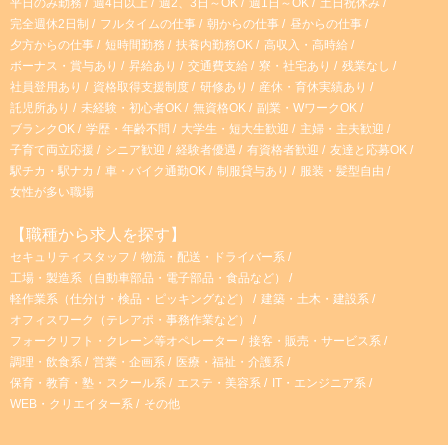
平日のみ勤務
週4日以上
週2、3日～OK
週1日～OK
土日祝休み
完全週休2日制
フルタイムの仕事
朝からの仕事
昼からの仕事
夕方からの仕事
短時間勤務
扶養内勤務OK
高収入・高時給
ボーナス・賞与あり
昇給あり
交通費支給
寮・社宅あり
残業なし
社員登用あり
資格取得支援制度
研修あり
産休・育休実績あり
託児所あり
未経験・初心者OK
無資格OK
副業・WワークOK
ブランクOK
学歴・年齢不問
大学生・短大生歓迎
主婦・主夫歓迎
子育て両立応援
シニア歓迎
経験者優遇
有資格者歓迎
友達と応募OK
駅チカ・駅ナカ
車・バイク通勤OK
制服貸与あり
服装・髪型自由
女性が多い職場
【職種から求人を探す】
セキュリティスタッフ
物流・配送・ドライバー系
工場・製造系（自動車部品・電子部品・食品など）
軽作業系（仕分け・検品・ピッキングなど）
建築・土木・建設系
オフィスワーク（テレアポ・事務作業など）
フォークリフト・クレーン等オペレーター
接客・販売・サービス系
調理・飲食系
営業・企画系
医療・福祉・介護系
保育・教育・塾・スクール系
エステ・美容系
IT・エンジニア系
WEB・クリエイター系
その他