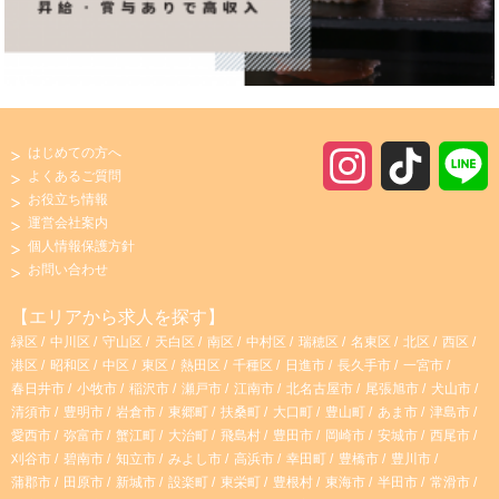
はじめての方へ
I
T
よくあるご質問
お役立ち情報
n
i
運営会社案内
個人情報保護方針
s
k
お問い合わせ
t
T
【エリアから求人を探す】
緑区
中川区
守山区
天白区
南区
中村区
瑞穂区
名東区
北区
西区
a
o
港区
昭和区
中区
東区
熱田区
千種区
日進市
長久手市
一宮市
春日井市
小牧市
稲沢市
瀬戸市
江南市
北名古屋市
尾張旭市
犬山市
g
k
清須市
豊明市
岩倉市
東郷町
扶桑町
大口町
豊山町
あま市
津島市
愛西市
弥富市
蟹江町
大治町
飛島村
豊田市
岡崎市
安城市
西尾市
r
刈谷市
碧南市
知立市
みよし市
高浜市
幸田町
豊橋市
豊川市
蒲郡市
田原市
新城市
設楽町
東栄町
豊根村
東海市
半田市
常滑市