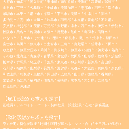
大府市
知多市
阿久比町
東浦町
南知多町
美浜町
武豊町
瑞穂市
a
山県市
可児市
各務原市
土岐市
美濃加茂市
恵那市
羽島市
瑞浪市
飛騨市
本巣市
郡上市
海津市
下呂市
美濃市
中津川市
関市
m
多治見市
高山市
大垣市
岐阜市
羽島郡
本巣郡
養老郡
不破郡
安八郡
揖斐郡
加茂郡
可児郡
大野郡
津市
四日市市
伊賀市
伊勢市
松阪市
桑名市
鈴鹿市
名張市
尾鷲市
亀山市
鳥羽市
熊野市
いなべ市
志摩市
その他
沼津市
藤枝市
掛川市
焼津市
磐田市
富士市
島田市
伊東市
富士宮市
三島市
御殿場市
袋井市
下田市
牧之原市
伊豆の国市
菊川市
御前崎市
伊豆市
湖西市
裾野市
熱海市
その他
北海道
青森県
岩手県
宮城県
秋田県
山形県
福島県
茨城県
栃木県
群馬県
埼玉県
千葉県
東京都
神奈川県
新潟県
富山県
石川県
福井県
山梨県
長野県
滋賀県
京都府
大阪府
兵庫県
奈良県
和歌山県
鳥取県
島根県
岡山県
広島県
山口県
徳島県
香川県
愛媛県
高知県
福岡県
佐賀県
長崎県
熊本県
大分県
宮崎県
鹿児島県
沖縄県
【雇用形態から求人を探す】
正社員
アルバイト・パート
契約社員・派遣社員
在宅
業務委託
【勤務形態から求人を探す】
寮
社宅
初心者歓迎
時間や曜日が選べる・シフト自由
土日祝のみ勤務