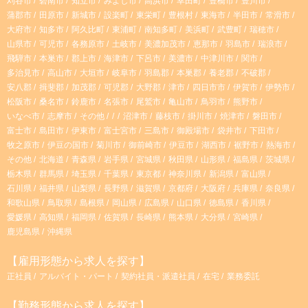
r
刈谷市
碧南市
知立市
みよし市
高浜市
幸田町
豊橋市
豊川市
蒲郡市
田原市
新城市
設楽町
東栄町
豊根村
東海市
半田市
常滑市
大府市
知多市
阿久比町
東浦町
南知多町
美浜町
武豊町
瑞穂市
a
山県市
可児市
各務原市
土岐市
美濃加茂市
恵那市
羽島市
瑞浪市
飛騨市
本巣市
郡上市
海津市
下呂市
美濃市
中津川市
関市
m
多治見市
高山市
大垣市
岐阜市
羽島郡
本巣郡
養老郡
不破郡
安八郡
揖斐郡
加茂郡
可児郡
大野郡
津市
四日市市
伊賀市
伊勢市
松阪市
桑名市
鈴鹿市
名張市
尾鷲市
亀山市
鳥羽市
熊野市
いなべ市
志摩市
その他
沼津市
藤枝市
掛川市
焼津市
磐田市
富士市
島田市
伊東市
富士宮市
三島市
御殿場市
袋井市
下田市
牧之原市
伊豆の国市
菊川市
御前崎市
伊豆市
湖西市
裾野市
熱海市
その他
北海道
青森県
岩手県
宮城県
秋田県
山形県
福島県
茨城県
栃木県
群馬県
埼玉県
千葉県
東京都
神奈川県
新潟県
富山県
石川県
福井県
山梨県
長野県
滋賀県
京都府
大阪府
兵庫県
奈良県
和歌山県
鳥取県
島根県
岡山県
広島県
山口県
徳島県
香川県
愛媛県
高知県
福岡県
佐賀県
長崎県
熊本県
大分県
宮崎県
鹿児島県
沖縄県
【雇用形態から求人を探す】
正社員
アルバイト・パート
契約社員・派遣社員
在宅
業務委託
【勤務形態から求人を探す】