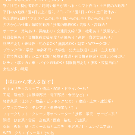
寮
社宅
初心者歓迎
時間や曜日が選べる・シフト自由
土日祝のみ勤務
平日のみ勤務
週4日以上
週2、3日～OK
週1日～OK
土日祝休み
完全週休2日制
フルタイムの仕事
朝からの仕事
昼からの仕事
夕方からの仕事
短時間勤務
扶養内勤務OK
高収入・高時給
ボーナス・賞与あり
昇給あり
交通費支給
寮・社宅あり
残業なし
社員登用あり
資格取得支援制度
研修あり
産休・育休実績あり
託児所あり
未経験・初心者OK
無資格OK
副業・WワークOK
ブランクOK
学歴・年齢不問
大学生・短大生歓迎
主婦・主夫歓迎
子育て両立応援
シニア歓迎
経験者優遇
有資格者歓迎
友達と応募OK
駅チカ・駅ナカ
車・バイク通勤OK
制服貸与あり
服装・髪型自由
女性が多い職場
【職種から求人を探す】
セキュリティスタッフ
物流・配送・ドライバー系
工場・製造系（自動車部品・電子部品・食品など）
軽作業系（仕分け・検品・ピッキングなど）
建築・土木・建設系
オフィスワーク（テレアポ・事務作業など）
フォークリフト・クレーン等オペレーター
接客・販売・サービス系
調理・飲食系
営業・企画系
医療・福祉・介護系
保育・教育・塾・スクール系
エステ・美容系
IT・エンジニア系
WEB・クリエイター系
その他