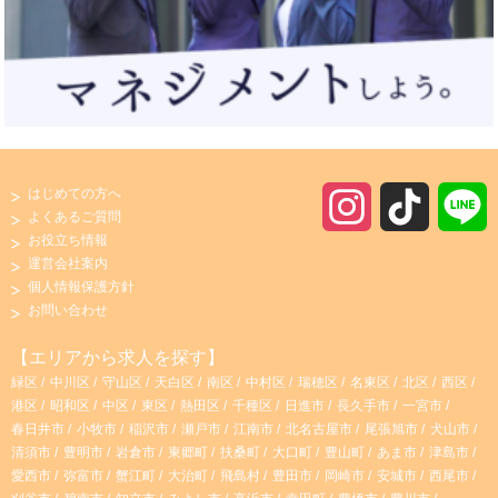
はじめての方へ
I
T
よくあるご質問
お役立ち情報
n
i
運営会社案内
個人情報保護方針
s
k
お問い合わせ
t
T
【エリアから求人を探す】
緑区
中川区
守山区
天白区
南区
中村区
瑞穂区
名東区
北区
西区
a
o
港区
昭和区
中区
東区
熱田区
千種区
日進市
長久手市
一宮市
春日井市
小牧市
稲沢市
瀬戸市
江南市
北名古屋市
尾張旭市
犬山市
g
k
清須市
豊明市
岩倉市
東郷町
扶桑町
大口町
豊山町
あま市
津島市
愛西市
弥富市
蟹江町
大治町
飛島村
豊田市
岡崎市
安城市
西尾市