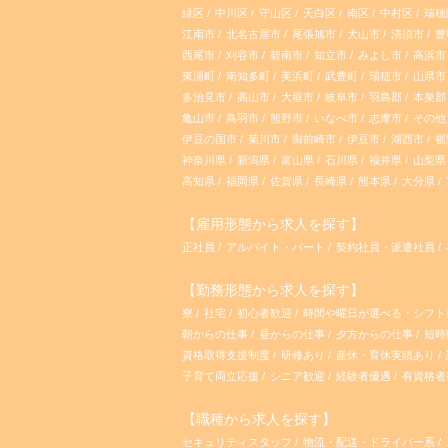
緑区
中川区
守山区
天白区
南区
中村区
瑞穂
江南市
北名古屋市
尾張旭市
犬山市
清須市
豊
西尾市
刈谷市
碧南市
知立市
みよし市
高浜市
東浦町
南知多町
美浜町
武豊町
瑞穂市
山県市
多治見市
高山市
大垣市
岐阜市
羽島郡
本巣郡
亀山市
鳥羽市
熊野市
いなべ市
志摩市
その他
伊豆の国市
菊川市
御前崎市
伊豆市
湖西市
裾
神奈川県
新潟県
富山県
石川県
福井県
山梨県
高知県
福岡県
佐賀県
長崎県
熊本県
大分県
【雇用形態から求人を探す】
正社員
アルバイト・パート
契約社員・派遣社員
【勤務形態から求人を探す】
寮
社宅
初心者歓迎
時間や曜日が選べる・シフ
朝からの仕事
昼からの仕事
夕方からの仕事
短時
資格取得支援制度
研修あり
産休・育休実績あり
子育て両立応援
シニア歓迎
経験者優遇
有資格者
【職種から求人を探す】
セキュリティスタッフ
物流・配送・ドライバー系