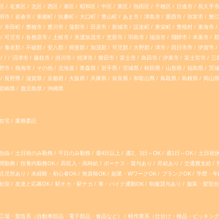
区
名東区
北区
西区
港区
昭和区
中区
東区
熱田区
千種区
日進市
長久手
明市
岩倉市
東郷町
扶桑町
大口町
豊山町
あま市
津島市
愛西市
弥富市
蟹
幸田町
豊橋市
豊川市
蒲郡市
田原市
新城市
設楽町
東栄町
豊根村
東海市
可児市
各務原市
土岐市
美濃加茂市
恵那市
羽島市
瑞浪市
飛騨市
本巣市
養老郡
不破郡
安八郡
揖斐郡
加茂郡
可児郡
大野郡
津市
四日市市
伊賀市
沼津市
藤枝市
掛川市
焼津市
磐田市
富士市
島田市
伊東市
富士宮市
三
野市
熱海市
その他
北海道
青森県
岩手県
宮城県
秋田県
山形県
福島県
茨
長野県
滋賀県
京都府
大阪府
兵庫県
奈良県
和歌山県
鳥取県
島根県
岡山
宮崎県
鹿児島県
沖縄県
在宅
業務委託
ト自由
土日祝のみ勤務
平日のみ勤務
週4日以上
週2、3日～OK
週1日～OK
土日祝
間勤務
扶養内勤務OK
高収入・高時給
ボーナス・賞与あり
昇給あり
交通費支給
託児所あり
未経験・初心者OK
無資格OK
副業・WワークOK
ブランクOK
学歴・年
歓迎
友達と応募OK
駅チカ・駅ナカ
車・バイク通勤OK
制服貸与あり
服装・髪型
工場・製造系（自動車部品・電子部品・食品など）
軽作業系（仕分け・検品・ピッキン