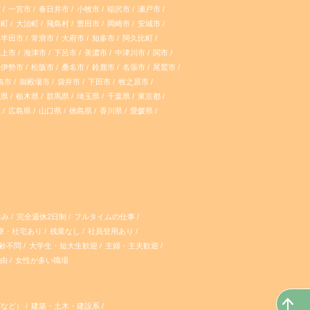
s
k
市
一宮市
春日井市
小牧市
稲沢市
瀬戸市
江町
大治町
飛島村
豊田市
岡崎市
安城市
t
T
半田市
常滑市
大府市
知多市
阿久比町
郡上市
海津市
下呂市
美濃市
中津川市
関市
a
o
伊勢市
松阪市
桑名市
鈴鹿市
名張市
尾鷲市
島市
御殿場市
袋井市
下田市
牧之原市
g
k
城県
栃木県
群馬県
埼玉県
千葉県
東京都
県
広島県
山口県
徳島県
香川県
愛媛県
r
a
m
休み
完全週休2日制
フルタイムの仕事
寮・社宅あり
残業なし
社員登用あり
齢不問
大学生・短大生歓迎
主婦・主夫歓迎
自由
女性が多い職場
グなど）
建築・土木・建設系