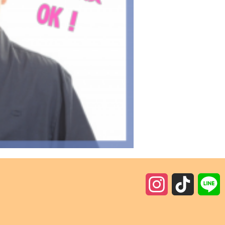
I
T
n
i