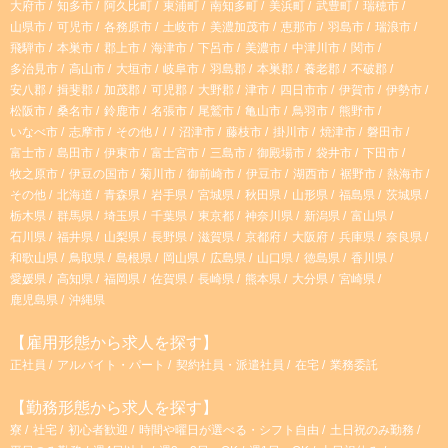
大府市
知多市
阿久比町
東浦町
南知多町
美浜町
武豊町
瑞穂市
a
山県市
可児市
各務原市
土岐市
美濃加茂市
恵那市
羽島市
瑞浪市
飛騨市
本巣市
郡上市
海津市
下呂市
美濃市
中津川市
関市
m
多治見市
高山市
大垣市
岐阜市
羽島郡
本巣郡
養老郡
不破郡
安八郡
揖斐郡
加茂郡
可児郡
大野郡
津市
四日市市
伊賀市
伊勢市
松阪市
桑名市
鈴鹿市
名張市
尾鷲市
亀山市
鳥羽市
熊野市
いなべ市
志摩市
その他
沼津市
藤枝市
掛川市
焼津市
磐田市
富士市
島田市
伊東市
富士宮市
三島市
御殿場市
袋井市
下田市
牧之原市
伊豆の国市
菊川市
御前崎市
伊豆市
湖西市
裾野市
熱海市
その他
北海道
青森県
岩手県
宮城県
秋田県
山形県
福島県
茨城県
栃木県
群馬県
埼玉県
千葉県
東京都
神奈川県
新潟県
富山県
石川県
福井県
山梨県
長野県
滋賀県
京都府
大阪府
兵庫県
奈良県
和歌山県
鳥取県
島根県
岡山県
広島県
山口県
徳島県
香川県
愛媛県
高知県
福岡県
佐賀県
長崎県
熊本県
大分県
宮崎県
鹿児島県
沖縄県
【雇用形態から求人を探す】
正社員
アルバイト・パート
契約社員・派遣社員
在宅
業務委託
【勤務形態から求人を探す】
寮
社宅
初心者歓迎
時間や曜日が選べる・シフト自由
土日祝のみ勤務