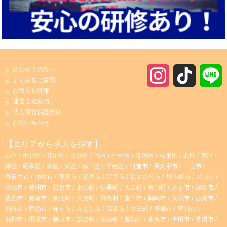
はじめての方へ
I
T
よくあるご質問
お役立ち情報
n
i
運営会社案内
個人情報保護方針
s
k
お問い合わせ
t
T
【エリアから求人を探す】
緑区
中川区
守山区
天白区
南区
中村区
瑞穂区
名東区
北区
西区
a
o
港区
昭和区
中区
東区
熱田区
千種区
日進市
長久手市
一宮市
春日井市
小牧市
稲沢市
瀬戸市
江南市
北名古屋市
尾張旭市
犬山市
g
k
清須市
豊明市
岩倉市
東郷町
扶桑町
大口町
豊山町
あま市
津島市
愛西市
弥富市
蟹江町
大治町
飛島村
豊田市
岡崎市
安城市
西尾市
r
刈谷市
碧南市
知立市
みよし市
高浜市
幸田町
豊橋市
豊川市
蒲郡市
田原市
新城市
設楽町
東栄町
豊根村
東海市
半田市
常滑市