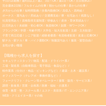
平日のみ勤務
週4日以上
週2、3日～OK
週1日～OK
土日祝休み
完全週休2日制
フルタイムの仕事
朝からの仕事
昼からの仕事
夕方からの仕事
短時間勤務
扶養内勤務OK
高収入・高時給
ボーナス・賞与あり
昇給あり
交通費支給
寮・社宅あり
残業なし
社員登用あり
資格取得支援制度
研修あり
産休・育休実績あり
託児所あり
未経験・初心者OK
無資格OK
副業・WワークOK
ブランクOK
学歴・年齢不問
大学生・短大生歓迎
主婦・主夫歓迎
子育て両立応援
シニア歓迎
経験者優遇
有資格者歓迎
友達と応募OK
駅チカ・駅ナカ
車・バイク通勤OK
制服貸与あり
服装・髪型自由
女性が多い職場
【職種から求人を探す】
セキュリティスタッフ
物流・配送・ドライバー系
工場・製造系（自動車部品・電子部品・食品など）
軽作業系（仕分け・検品・ピッキングなど）
建築・土木・建設系
オフィスワーク（テレアポ・事務作業など）
フォークリフト・クレーン等オペレーター
接客・販売・サービス系
調理・飲食系
営業・企画系
医療・福祉・介護系
保育・教育・塾・スクール系
エステ・美容系
IT・エンジニア系
WEB・クリエイター系
その他