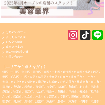
はじめての方へ
I
T
よくあるご質問
お役立ち情報
n
i
運営会社案内
個人情報保護方針
s
k
お問い合わせ
t
T
【エリアから求人を探す】
緑区
中川区
守山区
天白区
南区
中村区
瑞穂区
名東区
北区
西区
a
o
港区
昭和区
中区
東区
熱田区
千種区
日進市
長久手市
一宮市
春日井市
小牧市
稲沢市
瀬戸市
江南市
北名古屋市
尾張旭市
犬山市
g
k
清須市
豊明市
岩倉市
東郷町
扶桑町
大口町
豊山町
あま市
津島市
愛西市
弥富市
蟹江町
大治町
飛島村
豊田市
岡崎市
安城市
西尾市
r
刈谷市
碧南市
知立市
みよし市
高浜市
幸田町
豊橋市
豊川市
蒲郡市
田原市
新城市
設楽町
東栄町
豊根村
東海市
半田市
常滑市