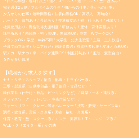
平日のみ勤務
週4日以上
週2、3日～OK
週1日～OK
土日祝休み
完全週休2日制
フルタイムの仕事
朝からの仕事
昼からの仕事
夕方からの仕事
短時間勤務
扶養内勤務OK
高収入・高時給
ボーナス・賞与あり
昇給あり
交通費支給
寮・社宅あり
残業なし
社員登用あり
資格取得支援制度
研修あり
産休・育休実績あり
託児所あり
未経験・初心者OK
無資格OK
副業・WワークOK
ブランクOK
学歴・年齢不問
大学生・短大生歓迎
主婦・主夫歓迎
子育て両立応援
シニア歓迎
経験者優遇
有資格者歓迎
友達と応募OK
駅チカ・駅ナカ
車・バイク通勤OK
制服貸与あり
服装・髪型自由
女性が多い職場
【職種から求人を探す】
セキュリティスタッフ
物流・配送・ドライバー系
工場・製造系（自動車部品・電子部品・食品など）
軽作業系（仕分け・検品・ピッキングなど）
建築・土木・建設系
オフィスワーク（テレアポ・事務作業など）
フォークリフト・クレーン等オペレーター
接客・販売・サービス系
調理・飲食系
営業・企画系
医療・福祉・介護系
保育・教育・塾・スクール系
エステ・美容系
IT・エンジニア系
WEB・クリエイター系
その他