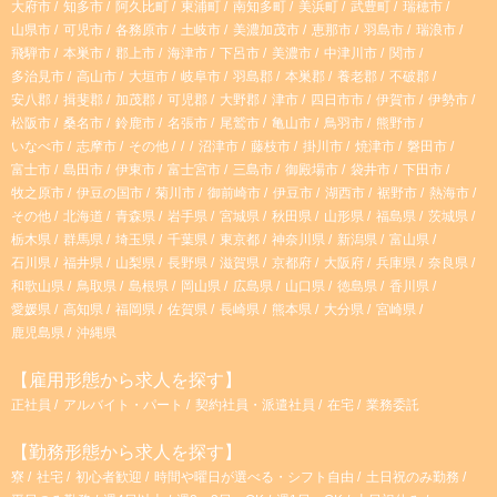
大府市
知多市
阿久比町
東浦町
南知多町
美浜町
武豊町
瑞穂市
a
山県市
可児市
各務原市
土岐市
美濃加茂市
恵那市
羽島市
瑞浪市
飛騨市
本巣市
郡上市
海津市
下呂市
美濃市
中津川市
関市
m
多治見市
高山市
大垣市
岐阜市
羽島郡
本巣郡
養老郡
不破郡
安八郡
揖斐郡
加茂郡
可児郡
大野郡
津市
四日市市
伊賀市
伊勢市
松阪市
桑名市
鈴鹿市
名張市
尾鷲市
亀山市
鳥羽市
熊野市
いなべ市
志摩市
その他
沼津市
藤枝市
掛川市
焼津市
磐田市
富士市
島田市
伊東市
富士宮市
三島市
御殿場市
袋井市
下田市
牧之原市
伊豆の国市
菊川市
御前崎市
伊豆市
湖西市
裾野市
熱海市
その他
北海道
青森県
岩手県
宮城県
秋田県
山形県
福島県
茨城県
栃木県
群馬県
埼玉県
千葉県
東京都
神奈川県
新潟県
富山県
石川県
福井県
山梨県
長野県
滋賀県
京都府
大阪府
兵庫県
奈良県
和歌山県
鳥取県
島根県
岡山県
広島県
山口県
徳島県
香川県
愛媛県
高知県
福岡県
佐賀県
長崎県
熊本県
大分県
宮崎県
鹿児島県
沖縄県
【雇用形態から求人を探す】
正社員
アルバイト・パート
契約社員・派遣社員
在宅
業務委託
【勤務形態から求人を探す】
寮
社宅
初心者歓迎
時間や曜日が選べる・シフト自由
土日祝のみ勤務