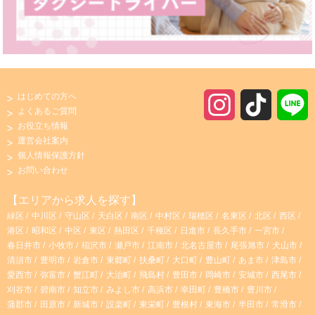
はじめての方へ
I
T
よくあるご質問
お役立ち情報
n
i
運営会社案内
個人情報保護方針
s
k
お問い合わせ
t
T
【エリアから求人を探す】
緑区
中川区
守山区
天白区
南区
中村区
瑞穂区
名東区
北区
西区
a
o
港区
昭和区
中区
東区
熱田区
千種区
日進市
長久手市
一宮市
春日井市
小牧市
稲沢市
瀬戸市
江南市
北名古屋市
尾張旭市
犬山市
g
k
清須市
豊明市
岩倉市
東郷町
扶桑町
大口町
豊山町
あま市
津島市
愛西市
弥富市
蟹江町
大治町
飛島村
豊田市
岡崎市
安城市
西尾市
r
刈谷市
碧南市
知立市
みよし市
高浜市
幸田町
豊橋市
豊川市
蒲郡市
田原市
新城市
設楽町
東栄町
豊根村
東海市
半田市
常滑市