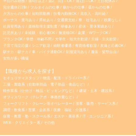
平日のみ勤務
週4日以上
週2、3日～OK
週1日～OK
土日祝休み
完全週休2日制
フルタイムの仕事
朝からの仕事
昼からの仕事
夕方からの仕事
短時間勤務
扶養内勤務OK
高収入・高時給
ボーナス・賞与あり
昇給あり
交通費支給
寮・社宅あり
残業なし
社員登用あり
資格取得支援制度
研修あり
産休・育休実績あり
託児所あり
未経験・初心者OK
無資格OK
副業・WワークOK
ブランクOK
学歴・年齢不問
大学生・短大生歓迎
主婦・主夫歓迎
子育て両立応援
シニア歓迎
経験者優遇
有資格者歓迎
友達と応募OK
駅チカ・駅ナカ
車・バイク通勤OK
制服貸与あり
服装・髪型自由
女性が多い職場
【職種から求人を探す】
セキュリティスタッフ
物流・配送・ドライバー系
工場・製造系（自動車部品・電子部品・食品など）
軽作業系（仕分け・検品・ピッキングなど）
建築・土木・建設系
オフィスワーク（テレアポ・事務作業など）
フォークリフト・クレーン等オペレーター
接客・販売・サービス系
調理・飲食系
営業・企画系
医療・福祉・介護系
保育・教育・塾・スクール系
エステ・美容系
IT・エンジニア系
WEB・クリエイター系
その他