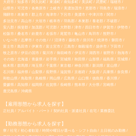
大府市
知多市
阿久比町
東浦町
南知多町
美浜町
武豊町
瑞穂市
a
山県市
可児市
各務原市
土岐市
美濃加茂市
恵那市
羽島市
瑞浪市
飛騨市
本巣市
郡上市
海津市
下呂市
美濃市
中津川市
関市
m
多治見市
高山市
大垣市
岐阜市
羽島郡
本巣郡
養老郡
不破郡
安八郡
揖斐郡
加茂郡
可児郡
大野郡
津市
四日市市
伊賀市
伊勢市
松阪市
桑名市
鈴鹿市
名張市
尾鷲市
亀山市
鳥羽市
熊野市
いなべ市
志摩市
その他
沼津市
藤枝市
掛川市
焼津市
磐田市
富士市
島田市
伊東市
富士宮市
三島市
御殿場市
袋井市
下田市
牧之原市
伊豆の国市
菊川市
御前崎市
伊豆市
湖西市
裾野市
熱海市
その他
北海道
青森県
岩手県
宮城県
秋田県
山形県
福島県
茨城県
栃木県
群馬県
埼玉県
千葉県
東京都
神奈川県
新潟県
富山県
石川県
福井県
山梨県
長野県
滋賀県
京都府
大阪府
兵庫県
奈良県
和歌山県
鳥取県
島根県
岡山県
広島県
山口県
徳島県
香川県
愛媛県
高知県
福岡県
佐賀県
長崎県
熊本県
大分県
宮崎県
鹿児島県
沖縄県
【雇用形態から求人を探す】
正社員
アルバイト・パート
契約社員・派遣社員
在宅
業務委託
【勤務形態から求人を探す】
寮
社宅
初心者歓迎
時間や曜日が選べる・シフト自由
土日祝のみ勤務