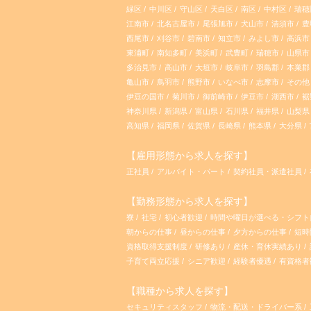
緑区
中川区
守山区
天白区
南区
中村区
瑞穂
江南市
北名古屋市
尾張旭市
犬山市
清須市
豊
西尾市
刈谷市
碧南市
知立市
みよし市
高浜市
東浦町
南知多町
美浜町
武豊町
瑞穂市
山県市
多治見市
高山市
大垣市
岐阜市
羽島郡
本巣郡
亀山市
鳥羽市
熊野市
いなべ市
志摩市
その他
伊豆の国市
菊川市
御前崎市
伊豆市
湖西市
裾
神奈川県
新潟県
富山県
石川県
福井県
山梨県
高知県
福岡県
佐賀県
長崎県
熊本県
大分県
【雇用形態から求人を探す】
正社員
アルバイト・パート
契約社員・派遣社員
【勤務形態から求人を探す】
寮
社宅
初心者歓迎
時間や曜日が選べる・シフ
朝からの仕事
昼からの仕事
夕方からの仕事
短時
資格取得支援制度
研修あり
産休・育休実績あり
子育て両立応援
シニア歓迎
経験者優遇
有資格者
【職種から求人を探す】
セキュリティスタッフ
物流・配送・ドライバー系