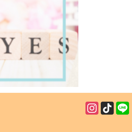
I
T
n
i