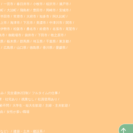
s
k
市
一宮市
春日井市
小牧市
稲沢市
瀬戸市
江町
大治町
飛島村
豊田市
岡崎市
安城市
t
T
半田市
常滑市
大府市
知多市
阿久比町
郡上市
海津市
下呂市
美濃市
中津川市
関市
a
o
伊勢市
松阪市
桑名市
鈴鹿市
名張市
尾鷲市
島市
御殿場市
袋井市
下田市
牧之原市
g
k
城県
栃木県
群馬県
埼玉県
千葉県
東京都
県
広島県
山口県
徳島県
香川県
愛媛県
r
a
m
休み
完全週休2日制
フルタイムの仕事
寮・社宅あり
残業なし
社員登用あり
齢不問
大学生・短大生歓迎
主婦・主夫歓迎
自由
女性が多い職場
グなど）
建築・土木・建設系