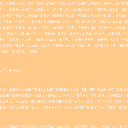
区
名東区
北区
西区
港区
昭和区
中区
東区
熱田区
千種区
日進市
長久手
明市
岩倉市
東郷町
扶桑町
大口町
豊山町
あま市
津島市
愛西市
弥富市
蟹
幸田町
豊橋市
豊川市
蒲郡市
田原市
新城市
設楽町
東栄町
豊根村
東海市
可児市
各務原市
土岐市
美濃加茂市
恵那市
羽島市
瑞浪市
飛騨市
本巣市
養老郡
不破郡
安八郡
揖斐郡
加茂郡
可児郡
大野郡
津市
四日市市
伊賀市
沼津市
藤枝市
掛川市
焼津市
磐田市
富士市
島田市
伊東市
富士宮市
三
野市
熱海市
その他
北海道
青森県
岩手県
宮城県
秋田県
山形県
福島県
茨
長野県
滋賀県
京都府
大阪府
兵庫県
奈良県
和歌山県
鳥取県
島根県
岡山
宮崎県
鹿児島県
沖縄県
在宅
業務委託
ト自由
土日祝のみ勤務
平日のみ勤務
週4日以上
週2、3日～OK
週1日～OK
土日祝
間勤務
扶養内勤務OK
高収入・高時給
ボーナス・賞与あり
昇給あり
交通費支給
託児所あり
未経験・初心者OK
無資格OK
副業・WワークOK
ブランクOK
学歴・年
歓迎
友達と応募OK
駅チカ・駅ナカ
車・バイク通勤OK
制服貸与あり
服装・髪型
工場・製造系（自動車部品・電子部品・食品など）
軽作業系（仕分け・検品・ピッキン