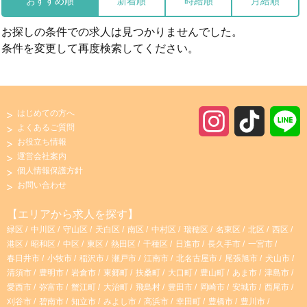
おすすめ順
新着順
時給順
月給順
お探しの条件での求人は見つかりませんでした。
条件を変更して再度検索してください。
はじめての方へ
I
T
よくあるご質問
お役立ち情報
n
i
運営会社案内
個人情報保護方針
s
k
お問い合わせ
t
T
【エリアから求人を探す】
緑区
中川区
守山区
天白区
南区
中村区
瑞穂区
名東区
北区
西区
a
o
港区
昭和区
中区
東区
熱田区
千種区
日進市
長久手市
一宮市
春日井市
小牧市
稲沢市
瀬戸市
江南市
北名古屋市
尾張旭市
犬山市
g
k
清須市
豊明市
岩倉市
東郷町
扶桑町
大口町
豊山町
あま市
津島市
愛西市
弥富市
蟹江町
大治町
飛島村
豊田市
岡崎市
安城市
西尾市
r
刈谷市
碧南市
知立市
みよし市
高浜市
幸田町
豊橋市
豊川市