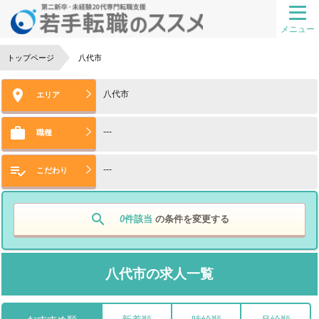
メニュー
トップページ
八代市

八代市
エリア

---
職種

---
こだわり
search
0
件該当
の条件を変更する
八代市の求人一覧