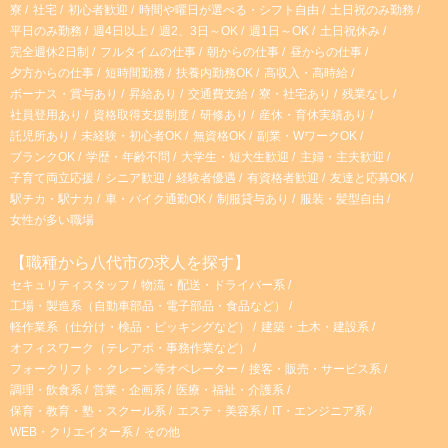
寮
社宅
初心者歓迎
時間や曜日が選べる・シフト自由
土日祝のみ勤務
平日のみ勤務
週4日以上
週2、3日～OK
週1日～OK
土日祝休み
完全週休2日制
フルタイムの仕事
朝からの仕事
昼からの仕事
夕方からの仕事
短時間勤務
扶養内勤務OK
高収入・高時給
ボーナス・賞与あり
昇給あり
交通費支給
寮・社宅あり
残業なし
社員登用あり
資格取得支援制度
研修あり
産休・育休実績あり
託児所あり
未経験・初心者OK
無資格OK
副業・WワークOK
ブランクOK
学歴・年齢不問
大学生・短大生歓迎
主婦・主夫歓迎
子育て両立応援
シニア歓迎
経験者優遇
有資格者歓迎
友達と応募OK
駅チカ・駅ナカ
車・バイク通勤OK
制服貸与あり
服装・髪型自由
女性が多い職場
【職種から八代市の求人を探す】
セキュリティスタッフ
物流・配送・ドライバー系
工場・製造系（自動車部品・電子部品・食品など）
軽作業系（仕分け・検品・ピッキングなど）
建築・土木・建設系
オフィスワーク（テレアポ・事務作業など）
フォークリフト・クレーン等オペレーター
接客・販売・サービス系
調理・飲食系
営業・企画系
医療・福祉・介護系
保育・教育・塾・スクール系
エステ・美容系
IT・エンジニア系
WEB・クリエイター系
その他