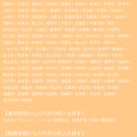
蒲郡市
田原市
新城市
設楽町
東栄町
豊根村
東海市
半田市
常滑市
大府市
知多市
阿久比町
東浦町
南知多町
美浜町
武豊町
瑞穂市
a
山県市
可児市
各務原市
土岐市
美濃加茂市
恵那市
羽島市
瑞浪市
飛騨市
本巣市
郡上市
海津市
下呂市
美濃市
中津川市
関市
m
多治見市
高山市
大垣市
岐阜市
羽島郡
本巣郡
養老郡
不破郡
安八郡
揖斐郡
加茂郡
可児郡
大野郡
津市
四日市市
伊賀市
伊勢市
松阪市
桑名市
鈴鹿市
名張市
尾鷲市
亀山市
鳥羽市
熊野市
いなべ市
志摩市
その他
沼津市
藤枝市
掛川市
焼津市
磐田市
富士市
島田市
伊東市
富士宮市
三島市
御殿場市
袋井市
下田市
牧之原市
伊豆の国市
菊川市
御前崎市
伊豆市
湖西市
裾野市
熱海市
その他
北海道
青森県
岩手県
宮城県
秋田県
山形県
福島県
茨城県
栃木県
群馬県
埼玉県
千葉県
東京都
神奈川県
新潟県
富山県
石川県
福井県
山梨県
長野県
滋賀県
京都府
大阪府
兵庫県
奈良県
和歌山県
鳥取県
島根県
岡山県
広島県
山口県
徳島県
香川県
愛媛県
高知県
福岡県
佐賀県
長崎県
熊本県
大分県
宮崎県
鹿児島県
沖縄県
【雇用形態から八代市の求人を探す】
正社員
アルバイト・パート
契約社員・派遣社員
在宅
業務委託
【勤務形態から八代市の求人を探す】