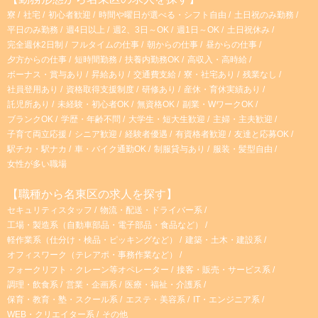
寮
社宅
初心者歓迎
時間や曜日が選べる・シフト自由
土日祝のみ勤務
平日のみ勤務
週4日以上
週2、3日～OK
週1日～OK
土日祝休み
完全週休2日制
フルタイムの仕事
朝からの仕事
昼からの仕事
夕方からの仕事
短時間勤務
扶養内勤務OK
高収入・高時給
ボーナス・賞与あり
昇給あり
交通費支給
寮・社宅あり
残業なし
社員登用あり
資格取得支援制度
研修あり
産休・育休実績あり
託児所あり
未経験・初心者OK
無資格OK
副業・WワークOK
ブランクOK
学歴・年齢不問
大学生・短大生歓迎
主婦・主夫歓迎
子育て両立応援
シニア歓迎
経験者優遇
有資格者歓迎
友達と応募OK
駅チカ・駅ナカ
車・バイク通勤OK
制服貸与あり
服装・髪型自由
女性が多い職場
【職種から名東区の求人を探す】
セキュリティスタッフ
物流・配送・ドライバー系
工場・製造系（自動車部品・電子部品・食品など）
軽作業系（仕分け・検品・ピッキングなど）
建築・土木・建設系
オフィスワーク（テレアポ・事務作業など）
フォークリフト・クレーン等オペレーター
接客・販売・サービス系
調理・飲食系
営業・企画系
医療・福祉・介護系
保育・教育・塾・スクール系
エステ・美容系
IT・エンジニア系
WEB・クリエイター系
その他