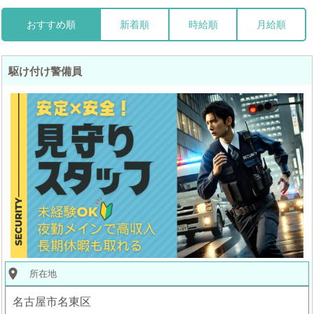
おすすめ順
新着順
時給順
月給順
駆け付け警備員
place
所在地
名古屋市名東区