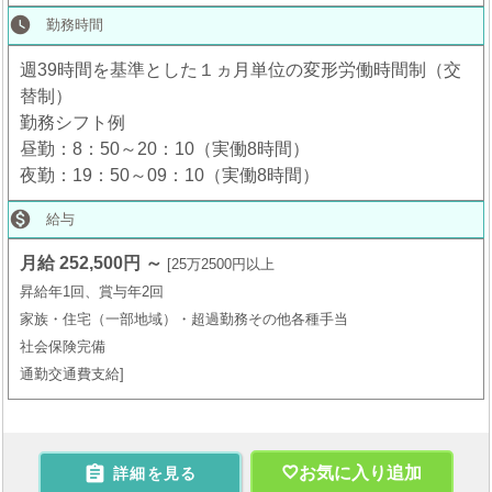
watch_later
勤務時間
週39時間を基準とした１ヵ月単位の変形労働時間制（交
替制）
勤務シフト例
昼勤：8：50～20：10（実働8時間）
夜勤：19：50～09：10（実働8時間）

給与
月給 252,500円 ～
25万2500円以上
昇給年1回、賞与年2回
家族・住宅（一部地域）・超過勤務その他各種手当
社会保険完備
通勤交通費支給

お気に入り追加
詳細を見る