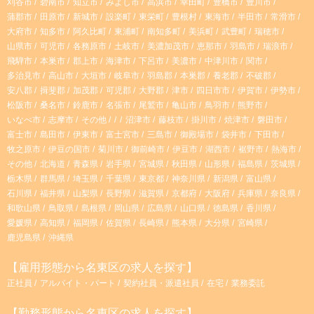
r
刈谷市
碧南市
知立市
みよし市
高浜市
幸田町
豊橋市
豊川市
蒲郡市
田原市
新城市
設楽町
東栄町
豊根村
東海市
半田市
常滑市
大府市
知多市
阿久比町
東浦町
南知多町
美浜町
武豊町
瑞穂市
a
山県市
可児市
各務原市
土岐市
美濃加茂市
恵那市
羽島市
瑞浪市
飛騨市
本巣市
郡上市
海津市
下呂市
美濃市
中津川市
関市
m
多治見市
高山市
大垣市
岐阜市
羽島郡
本巣郡
養老郡
不破郡
安八郡
揖斐郡
加茂郡
可児郡
大野郡
津市
四日市市
伊賀市
伊勢市
松阪市
桑名市
鈴鹿市
名張市
尾鷲市
亀山市
鳥羽市
熊野市
いなべ市
志摩市
その他
沼津市
藤枝市
掛川市
焼津市
磐田市
富士市
島田市
伊東市
富士宮市
三島市
御殿場市
袋井市
下田市
牧之原市
伊豆の国市
菊川市
御前崎市
伊豆市
湖西市
裾野市
熱海市
その他
北海道
青森県
岩手県
宮城県
秋田県
山形県
福島県
茨城県
栃木県
群馬県
埼玉県
千葉県
東京都
神奈川県
新潟県
富山県
石川県
福井県
山梨県
長野県
滋賀県
京都府
大阪府
兵庫県
奈良県
和歌山県
鳥取県
島根県
岡山県
広島県
山口県
徳島県
香川県
愛媛県
高知県
福岡県
佐賀県
長崎県
熊本県
大分県
宮崎県
鹿児島県
沖縄県
【雇用形態から名東区の求人を探す】
正社員
アルバイト・パート
契約社員・派遣社員
在宅
業務委託
【勤務形態から名東区の求人を探す】