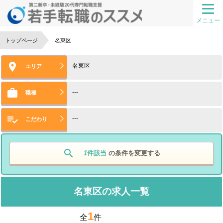
メニュー
トップページ
名東区

名東区
エリア

---
職種

---
こだわり
search
1
件該当
の条件を変更する
名東区の求人一覧
1
全
件