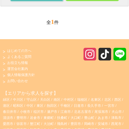
1
全
件
はじめての方へ
I
T
よくあるご質問
お役立ち情報
n
i
運営会社案内
個人情報保護方針
s
k
お問い合わせ
t
T
【エリアから求人を探す】
緑区
中川区
守山区
天白区
南区
中村区
瑞穂区
名東区
北区
西区
a
o
港区
昭和区
中区
東区
熱田区
千種区
日進市
長久手市
一宮市
春日井市
小牧市
稲沢市
瀬戸市
江南市
北名古屋市
尾張旭市
犬山市
g
k
清須市
豊明市
岩倉市
東郷町
扶桑町
大口町
豊山町
あま市
津島市
愛西市
弥富市
蟹江町
大治町
飛島村
豊田市
岡崎市
安城市
西尾市