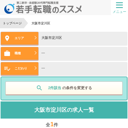
メニュー
トップページ
大阪市淀川区

大阪市淀川区
エリア

---
職種

---
こだわり
search
1
件該当
の条件を変更する
大阪市淀川区の求人一覧
1
全
件