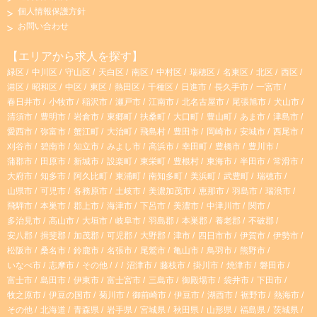
個人情報保護方針
s
k
お問い合わせ
t
T
【エリアから求人を探す】
緑区
中川区
守山区
天白区
南区
中村区
瑞穂区
名東区
北区
西区
a
o
港区
昭和区
中区
東区
熱田区
千種区
日進市
長久手市
一宮市
春日井市
小牧市
稲沢市
瀬戸市
江南市
北名古屋市
尾張旭市
犬山市
g
k
清須市
豊明市
岩倉市
東郷町
扶桑町
大口町
豊山町
あま市
津島市
愛西市
弥富市
蟹江町
大治町
飛島村
豊田市
岡崎市
安城市
西尾市
r
刈谷市
碧南市
知立市
みよし市
高浜市
幸田町
豊橋市
豊川市
蒲郡市
田原市
新城市
設楽町
東栄町
豊根村
東海市
半田市
常滑市
大府市
知多市
阿久比町
東浦町
南知多町
美浜町
武豊町
瑞穂市
a
山県市
可児市
各務原市
土岐市
美濃加茂市
恵那市
羽島市
瑞浪市
飛騨市
本巣市
郡上市
海津市
下呂市
美濃市
中津川市
関市
m
多治見市
高山市
大垣市
岐阜市
羽島郡
本巣郡
養老郡
不破郡
安八郡
揖斐郡
加茂郡
可児郡
大野郡
津市
四日市市
伊賀市
伊勢市
松阪市
桑名市
鈴鹿市
名張市
尾鷲市
亀山市
鳥羽市
熊野市
いなべ市
志摩市
その他
沼津市
藤枝市
掛川市
焼津市
磐田市
富士市
島田市
伊東市
富士宮市
三島市
御殿場市
袋井市
下田市
牧之原市
伊豆の国市
菊川市
御前崎市
伊豆市
湖西市
裾野市
熱海市
その他
北海道
青森県
岩手県
宮城県
秋田県
山形県
福島県
茨城県