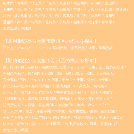
栃木県
群馬県
埼玉県
千葉県
東京都
神奈川県
新潟県
富山県
石川県
福井県
山梨県
長野県
滋賀県
京都府
大阪府
兵庫県
奈良県
和歌山県
鳥取県
島根県
岡山県
広島県
山口県
徳島県
香川県
愛媛県
高知県
福岡県
佐賀県
長崎県
熊本県
大分県
宮崎県
鹿児島県
沖縄県
【雇用形態から大阪市淀川区の求人を探す】
正社員
アルバイト・パート
契約社員・派遣社員
在宅
業務委託
【勤務形態から大阪市淀川区の求人を探す】
寮
社宅
初心者歓迎
時間や曜日が選べる・シフト自由
土日祝のみ勤務
平日のみ勤務
週4日以上
週2、3日～OK
週1日～OK
土日祝休み
完全週休2日制
フルタイムの仕事
朝からの仕事
昼からの仕事
夕方からの仕事
短時間勤務
扶養内勤務OK
高収入・高時給
ボーナス・賞与あり
昇給あり
交通費支給
寮・社宅あり
残業なし
社員登用あり
資格取得支援制度
研修あり
産休・育休実績あり
託児所あり
未経験・初心者OK
無資格OK
副業・WワークOK
ブランクOK
学歴・年齢不問
大学生・短大生歓迎
主婦・主夫歓迎
子育て両立応援
シニア歓迎
経験者優遇
有資格者歓迎
友達と応募OK
駅チカ・駅ナカ
車・バイク通勤OK
制服貸与あり
服装・髪型自由
女性が多い職場