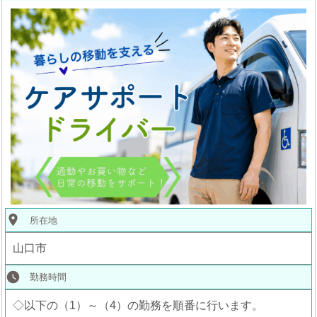
place
所在地
山口市
watch_later
勤務時間
◇以下の（1）～（4）の勤務を順番に行います。