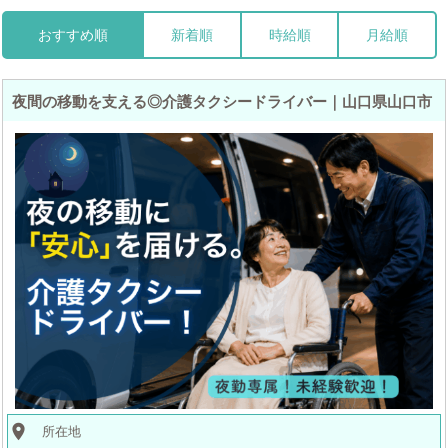
おすすめ順
新着順
時給順
月給順
夜間の移動を支える◎介護タクシードライバー｜山口県山口市
place
所在地