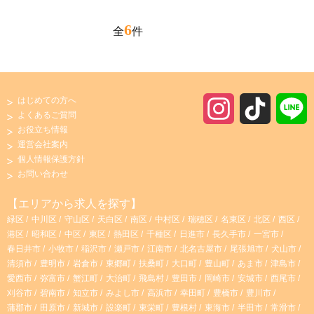
6
全
件
はじめての方へ
I
T
よくあるご質問
お役立ち情報
n
i
運営会社案内
個人情報保護方針
s
k
お問い合わせ
t
T
【エリアから求人を探す】
緑区
中川区
守山区
天白区
南区
中村区
瑞穂区
名東区
北区
西区
a
o
港区
昭和区
中区
東区
熱田区
千種区
日進市
長久手市
一宮市
春日井市
小牧市
稲沢市
瀬戸市
江南市
北名古屋市
尾張旭市
犬山市
g
k
清須市
豊明市
岩倉市
東郷町
扶桑町
大口町
豊山町
あま市
津島市
愛西市
弥富市
蟹江町
大治町
飛島村
豊田市
岡崎市
安城市
西尾市
r
刈谷市
碧南市
知立市
みよし市
高浜市
幸田町
豊橋市
豊川市
蒲郡市
田原市
新城市
設楽町
東栄町
豊根村
東海市
半田市
常滑市