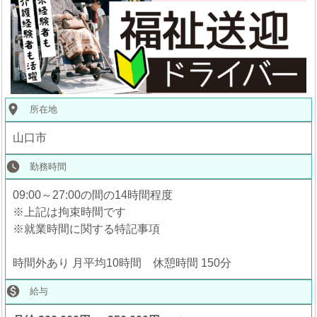
place
所在地
山口市
watch_later
勤務時間
09:00～27:00の間の14時間程度
※上記は拘束時間です
※就業時間に関する特記事項
時間外あり 月平均10時間 休憩時間 150分

給与