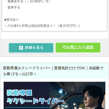
・無事故手当（～10,000円／月）
・愛車手当
■賞与あり
✨入社後4カ月間は保証給制度あり！（最大25万円）

お気に入り追加
詳細を見る
夜勤専属タクシードライバー｜普通免許だけでOK｜未経験で
も稼 げる＜山口市＞