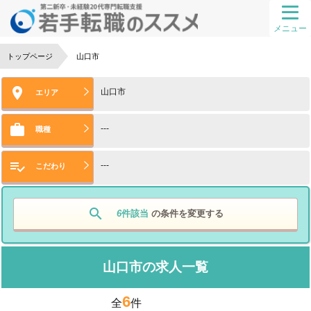
メニュー
トップページ
山口市

山口市
エリア

---
職種

---
こだわり
search
6
件該当
の条件を変更する
山口市の求人一覧
6
全
件