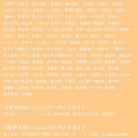
大府市
知多市
阿久比町
東浦町
南知多町
美浜町
武豊町
瑞穂市
a
山県市
可児市
各務原市
土岐市
美濃加茂市
恵那市
羽島市
瑞浪市
飛騨市
本巣市
郡上市
海津市
下呂市
美濃市
中津川市
関市
m
多治見市
高山市
大垣市
岐阜市
羽島郡
本巣郡
養老郡
不破郡
安八郡
揖斐郡
加茂郡
可児郡
大野郡
津市
四日市市
伊賀市
伊勢市
松阪市
桑名市
鈴鹿市
名張市
尾鷲市
亀山市
鳥羽市
熊野市
いなべ市
志摩市
その他
沼津市
藤枝市
掛川市
焼津市
磐田市
富士市
島田市
伊東市
富士宮市
三島市
御殿場市
袋井市
下田市
牧之原市
伊豆の国市
菊川市
御前崎市
伊豆市
湖西市
裾野市
熱海市
その他
北海道
青森県
岩手県
宮城県
秋田県
山形県
福島県
茨城県
栃木県
群馬県
埼玉県
千葉県
東京都
神奈川県
新潟県
富山県
石川県
福井県
山梨県
長野県
滋賀県
京都府
大阪府
兵庫県
奈良県
和歌山県
鳥取県
島根県
岡山県
広島県
山口県
徳島県
香川県
愛媛県
高知県
福岡県
佐賀県
長崎県
熊本県
大分県
宮崎県
鹿児島県
沖縄県
【雇用形態から山口市の求人を探す】
正社員
アルバイト・パート
契約社員・派遣社員
在宅
業務委託
【勤務形態から山口市の求人を探す】
寮
社宅
初心者歓迎
時間や曜日が選べる・シフト自由
土日祝のみ勤務