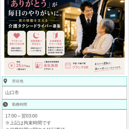
place
所在地
山口市
watch_later
勤務時間
17:00～翌03:00
※上記は拘束時間です