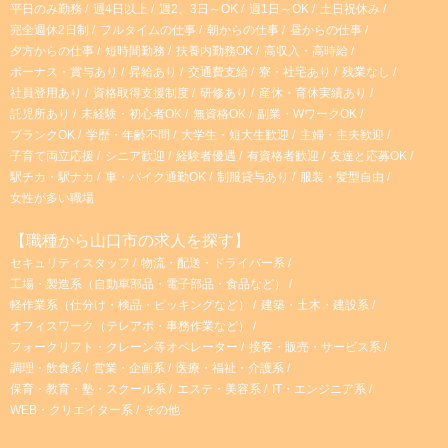
平日のみ勤務
週4日以上
週2、3日～OK
週1日～OK
土日祝休み
完全週休2日制
フルタイムの仕事
朝からの仕事
昼からの仕事
夕方からの仕事
短時間勤務
扶養内勤務OK
高収入・高時給
ボーナス・賞与あり
昇給あり
交通費支給
寮・社宅あり
残業なし
社員登用あり
資格取得支援制度
研修あり
産休・育休実績あり
託児所あり
未経験・初心者OK
無資格OK
副業・WワークOK
ブランクOK
学歴・年齢不問
大学生・短大生歓迎
主婦・主夫歓迎
子育て両立応援
シニア歓迎
経験者優遇
有資格者歓迎
友達と応募OK
駅チカ・駅ナカ
車・バイク通勤OK
制服貸与あり
服装・髪型自由
女性が多い職場
【職種から山口市の求人を探す】
セキュリティスタッフ
物流・配送・ドライバー系
工場・製造系（自動車部品・電子部品・食品など）
軽作業系（仕分け・検品・ピッキングなど）
建築・土木・建設系
オフィスワーク（テレアポ・事務作業など）
フォークリフト・クレーン等オペレーター
接客・販売・サービス系
調理・飲食系
営業・企画系
医療・福祉・介護系
保育・教育・塾・スクール系
エステ・美容系
IT・エンジニア系
WEB・クリエイター系
その他