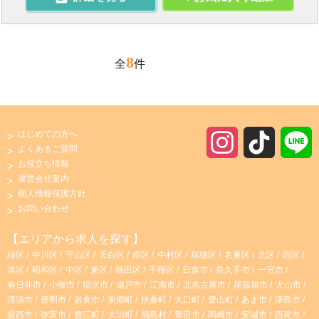
8
全
件
はじめての方へ
I
T
よくあるご質問
お役立ち情報
n
i
運営会社案内
個人情報保護方針
s
k
お問い合わせ
t
T
【エリアから求人を探す】
緑区
中川区
守山区
天白区
南区
中村区
瑞穂区
名東区
北区
西区
a
o
港区
昭和区
中区
東区
熱田区
千種区
日進市
長久手市
一宮市
春日井市
小牧市
稲沢市
瀬戸市
江南市
北名古屋市
尾張旭市
犬山市
g
k
清須市
豊明市
岩倉市
東郷町
扶桑町
大口町
豊山町
あま市
津島市
愛西市
弥富市
蟹江町
大治町
飛島村
豊田市
岡崎市
安城市
西尾市