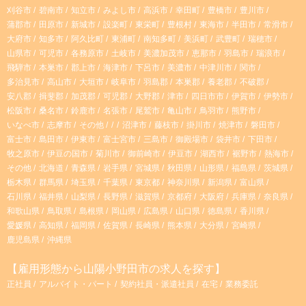
r
刈谷市
碧南市
知立市
みよし市
高浜市
幸田町
豊橋市
豊川市
蒲郡市
田原市
新城市
設楽町
東栄町
豊根村
東海市
半田市
常滑市
大府市
知多市
阿久比町
東浦町
南知多町
美浜町
武豊町
瑞穂市
a
山県市
可児市
各務原市
土岐市
美濃加茂市
恵那市
羽島市
瑞浪市
飛騨市
本巣市
郡上市
海津市
下呂市
美濃市
中津川市
関市
m
多治見市
高山市
大垣市
岐阜市
羽島郡
本巣郡
養老郡
不破郡
安八郡
揖斐郡
加茂郡
可児郡
大野郡
津市
四日市市
伊賀市
伊勢市
松阪市
桑名市
鈴鹿市
名張市
尾鷲市
亀山市
鳥羽市
熊野市
いなべ市
志摩市
その他
沼津市
藤枝市
掛川市
焼津市
磐田市
富士市
島田市
伊東市
富士宮市
三島市
御殿場市
袋井市
下田市
牧之原市
伊豆の国市
菊川市
御前崎市
伊豆市
湖西市
裾野市
熱海市
その他
北海道
青森県
岩手県
宮城県
秋田県
山形県
福島県
茨城県
栃木県
群馬県
埼玉県
千葉県
東京都
神奈川県
新潟県
富山県
石川県
福井県
山梨県
長野県
滋賀県
京都府
大阪府
兵庫県
奈良県
和歌山県
鳥取県
島根県
岡山県
広島県
山口県
徳島県
香川県
愛媛県
高知県
福岡県
佐賀県
長崎県
熊本県
大分県
宮崎県
鹿児島県
沖縄県
【雇用形態から山陽小野田市の求人を探す】
正社員
アルバイト・パート
契約社員・派遣社員
在宅
業務委託