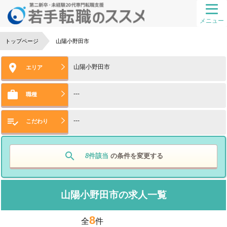
メニュー
トップページ
山陽小野田市

山陽小野田市
エリア

---
職種

---
こだわり
search
8
件該当
の条件を変更する
山陽小野田市の求人一覧
8
全
件