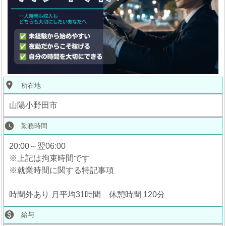
place
所在地
山陽小野田市
watch_later
勤務時間
20:00～翌06:00
※上記は拘束時間です
※就業時間に関する特記事項
時間外あり 月平均31時間 休憩時間 120分

給与