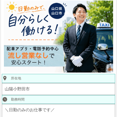
place
所在地
山陽小野田市
watch_later
勤務時間
＼日勤のみのお仕事です／