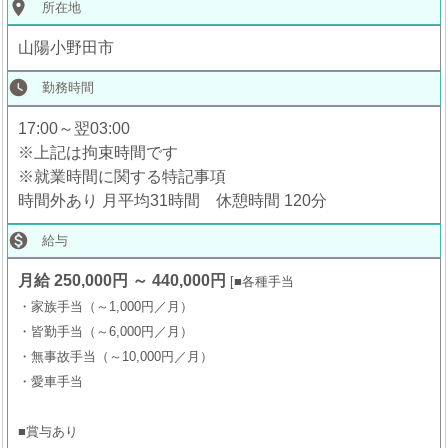
place
所在地
山陽小野田市
watch_later
勤務時間
17:00～翌03:00
※上記は拘束時間です
※就業時間に関する特記事項
時間外あり 月平均31時間 休憩時間 120分

給与
月給 250,000円 ～ 440,000円
■各種手当
・家族手当（～1,000円／月）
・皆勤手当（～6,000円／月）
・無事故手当（～10,000円／月）
・愛車手当
■賞与あり