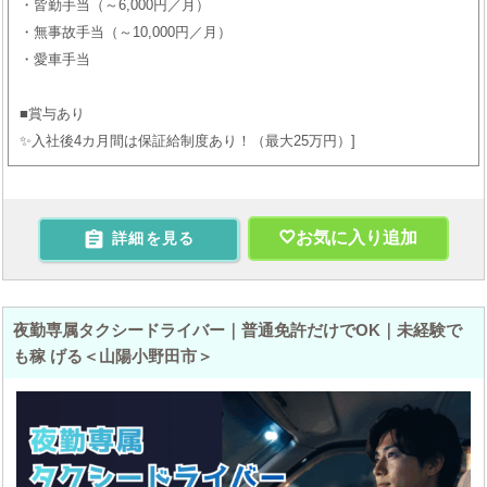
・皆勤手当（～6,000円／月）
・無事故手当（～10,000円／月）
・愛車手当
■賞与あり
✨入社後4カ月間は保証給制度あり！（最大25万円）

お気に入り追加
詳細を見る
夜勤専属タクシードライバー｜普通免許だけでOK｜未経験で
も稼 げる＜山陽小野田市＞