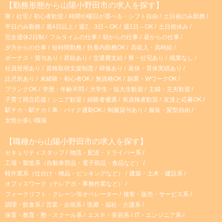
【勤務形態から山陽小野田市の求人を探す】
寮
社宅
初心者歓迎
時間や曜日が選べる・シフト自由
土日祝のみ勤務
平日のみ勤務
週4日以上
週2、3日～OK
週1日～OK
土日祝休み
完全週休2日制
フルタイムの仕事
朝からの仕事
昼からの仕事
夕方からの仕事
短時間勤務
扶養内勤務OK
高収入・高時給
ボーナス・賞与あり
昇給あり
交通費支給
寮・社宅あり
残業なし
社員登用あり
資格取得支援制度
研修あり
産休・育休実績あり
託児所あり
未経験・初心者OK
無資格OK
副業・WワークOK
ブランクOK
学歴・年齢不問
大学生・短大生歓迎
主婦・主夫歓迎
子育て両立応援
シニア歓迎
経験者優遇
有資格者歓迎
友達と応募OK
駅チカ・駅ナカ
車・バイク通勤OK
制服貸与あり
服装・髪型自由
女性が多い職場
【職種から山陽小野田市の求人を探す】
セキュリティスタッフ
物流・配送・ドライバー系
工場・製造系（自動車部品・電子部品・食品など）
軽作業系（仕分け・検品・ピッキングなど）
建築・土木・建設系
オフィスワーク（テレアポ・事務作業など）
フォークリフト・クレーン等オペレーター
接客・販売・サービス系
調理・飲食系
営業・企画系
医療・福祉・介護系
保育・教育・塾・スクール系
エステ・美容系
IT・エンジニア系