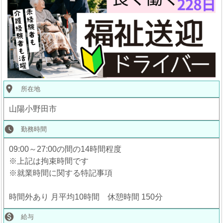
place
所在地
山陽小野田市
watch_later
勤務時間
09:00～27:00の間の14時間程度
※上記は拘束時間です
※就業時間に関する特記事項
時間外あり 月平均10時間 休憩時間 150分

給与