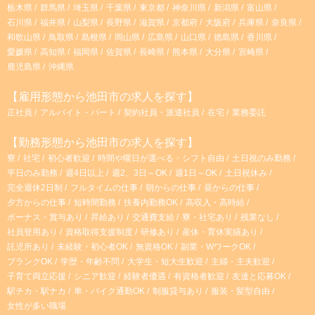
栃木県
群馬県
埼玉県
千葉県
東京都
神奈川県
新潟県
富山県
石川県
福井県
山梨県
長野県
滋賀県
京都府
大阪府
兵庫県
奈良県
和歌山県
鳥取県
島根県
岡山県
広島県
山口県
徳島県
香川県
愛媛県
高知県
福岡県
佐賀県
長崎県
熊本県
大分県
宮崎県
鹿児島県
沖縄県
【雇用形態から池田市の求人を探す】
正社員
アルバイト・パート
契約社員・派遣社員
在宅
業務委託
【勤務形態から池田市の求人を探す】
寮
社宅
初心者歓迎
時間や曜日が選べる・シフト自由
土日祝のみ勤務
平日のみ勤務
週4日以上
週2、3日～OK
週1日～OK
土日祝休み
完全週休2日制
フルタイムの仕事
朝からの仕事
昼からの仕事
夕方からの仕事
短時間勤務
扶養内勤務OK
高収入・高時給
ボーナス・賞与あり
昇給あり
交通費支給
寮・社宅あり
残業なし
社員登用あり
資格取得支援制度
研修あり
産休・育休実績あり
託児所あり
未経験・初心者OK
無資格OK
副業・WワークOK
ブランクOK
学歴・年齢不問
大学生・短大生歓迎
主婦・主夫歓迎
子育て両立応援
シニア歓迎
経験者優遇
有資格者歓迎
友達と応募OK
駅チカ・駅ナカ
車・バイク通勤OK
制服貸与あり
服装・髪型自由
女性が多い職場