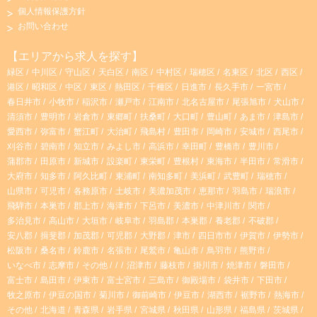
個人情報保護方針
s
k
お問い合わせ
t
T
【エリアから求人を探す】
緑区
中川区
守山区
天白区
南区
中村区
瑞穂区
名東区
北区
西区
a
o
港区
昭和区
中区
東区
熱田区
千種区
日進市
長久手市
一宮市
春日井市
小牧市
稲沢市
瀬戸市
江南市
北名古屋市
尾張旭市
犬山市
g
k
清須市
豊明市
岩倉市
東郷町
扶桑町
大口町
豊山町
あま市
津島市
愛西市
弥富市
蟹江町
大治町
飛島村
豊田市
岡崎市
安城市
西尾市
r
刈谷市
碧南市
知立市
みよし市
高浜市
幸田町
豊橋市
豊川市
蒲郡市
田原市
新城市
設楽町
東栄町
豊根村
東海市
半田市
常滑市
大府市
知多市
阿久比町
東浦町
南知多町
美浜町
武豊町
瑞穂市
a
山県市
可児市
各務原市
土岐市
美濃加茂市
恵那市
羽島市
瑞浪市
飛騨市
本巣市
郡上市
海津市
下呂市
美濃市
中津川市
関市
m
多治見市
高山市
大垣市
岐阜市
羽島郡
本巣郡
養老郡
不破郡
安八郡
揖斐郡
加茂郡
可児郡
大野郡
津市
四日市市
伊賀市
伊勢市
松阪市
桑名市
鈴鹿市
名張市
尾鷲市
亀山市
鳥羽市
熊野市
いなべ市
志摩市
その他
沼津市
藤枝市
掛川市
焼津市
磐田市
富士市
島田市
伊東市
富士宮市
三島市
御殿場市
袋井市
下田市
牧之原市
伊豆の国市
菊川市
御前崎市
伊豆市
湖西市
裾野市
熱海市
その他
北海道
青森県
岩手県
宮城県
秋田県
山形県
福島県
茨城県