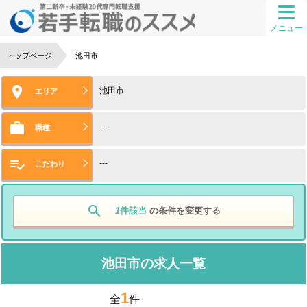
メニュー
トップページ
池田市

池田市
エリア

---
職種

---
こだわり
search
1
件該当
の条件を変更する
池田市の求人一覧
1
全
件