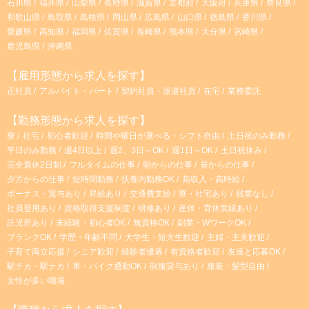
石川県
福井県
山梨県
長野県
滋賀県
京都府
大阪府
兵庫県
奈良県
和歌山県
鳥取県
島根県
岡山県
広島県
山口県
徳島県
香川県
愛媛県
高知県
福岡県
佐賀県
長崎県
熊本県
大分県
宮崎県
鹿児島県
沖縄県
【雇用形態から求人を探す】
正社員
アルバイト・パート
契約社員・派遣社員
在宅
業務委託
【勤務形態から求人を探す】
寮
社宅
初心者歓迎
時間や曜日が選べる・シフト自由
土日祝のみ勤務
平日のみ勤務
週4日以上
週2、3日～OK
週1日～OK
土日祝休み
完全週休2日制
フルタイムの仕事
朝からの仕事
昼からの仕事
夕方からの仕事
短時間勤務
扶養内勤務OK
高収入・高時給
ボーナス・賞与あり
昇給あり
交通費支給
寮・社宅あり
残業なし
社員登用あり
資格取得支援制度
研修あり
産休・育休実績あり
託児所あり
未経験・初心者OK
無資格OK
副業・WワークOK
ブランクOK
学歴・年齢不問
大学生・短大生歓迎
主婦・主夫歓迎
子育て両立応援
シニア歓迎
経験者優遇
有資格者歓迎
友達と応募OK
駅チカ・駅ナカ
車・バイク通勤OK
制服貸与あり
服装・髪型自由
女性が多い職場