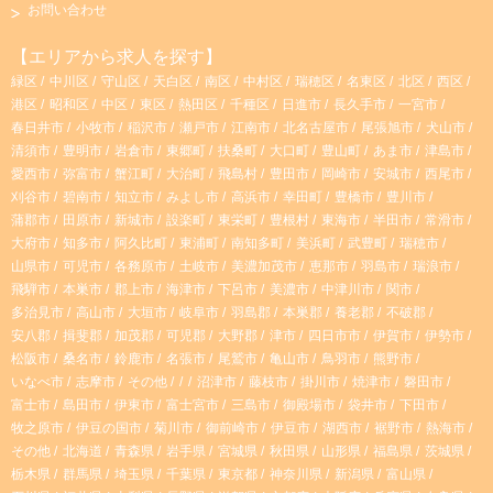
s
k
お問い合わせ
t
T
【エリアから求人を探す】
緑区
中川区
守山区
天白区
南区
中村区
瑞穂区
名東区
北区
西区
a
o
港区
昭和区
中区
東区
熱田区
千種区
日進市
長久手市
一宮市
春日井市
小牧市
稲沢市
瀬戸市
江南市
北名古屋市
尾張旭市
犬山市
g
k
清須市
豊明市
岩倉市
東郷町
扶桑町
大口町
豊山町
あま市
津島市
愛西市
弥富市
蟹江町
大治町
飛島村
豊田市
岡崎市
安城市
西尾市
r
刈谷市
碧南市
知立市
みよし市
高浜市
幸田町
豊橋市
豊川市
蒲郡市
田原市
新城市
設楽町
東栄町
豊根村
東海市
半田市
常滑市
大府市
知多市
阿久比町
東浦町
南知多町
美浜町
武豊町
瑞穂市
a
山県市
可児市
各務原市
土岐市
美濃加茂市
恵那市
羽島市
瑞浪市
飛騨市
本巣市
郡上市
海津市
下呂市
美濃市
中津川市
関市
m
多治見市
高山市
大垣市
岐阜市
羽島郡
本巣郡
養老郡
不破郡
安八郡
揖斐郡
加茂郡
可児郡
大野郡
津市
四日市市
伊賀市
伊勢市
松阪市
桑名市
鈴鹿市
名張市
尾鷲市
亀山市
鳥羽市
熊野市
いなべ市
志摩市
その他
沼津市
藤枝市
掛川市
焼津市
磐田市
富士市
島田市
伊東市
富士宮市
三島市
御殿場市
袋井市
下田市
牧之原市
伊豆の国市
菊川市
御前崎市
伊豆市
湖西市
裾野市
熱海市
その他
北海道
青森県
岩手県
宮城県
秋田県
山形県
福島県
茨城県
栃木県
群馬県
埼玉県
千葉県
東京都
神奈川県
新潟県
富山県