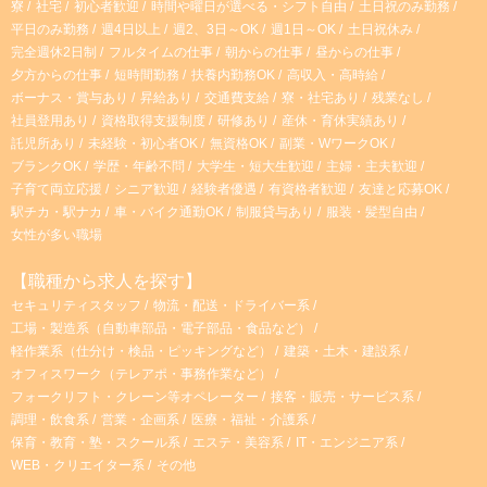
寮
社宅
初心者歓迎
時間や曜日が選べる・シフト自由
土日祝のみ勤務
平日のみ勤務
週4日以上
週2、3日～OK
週1日～OK
土日祝休み
完全週休2日制
フルタイムの仕事
朝からの仕事
昼からの仕事
夕方からの仕事
短時間勤務
扶養内勤務OK
高収入・高時給
ボーナス・賞与あり
昇給あり
交通費支給
寮・社宅あり
残業なし
社員登用あり
資格取得支援制度
研修あり
産休・育休実績あり
託児所あり
未経験・初心者OK
無資格OK
副業・WワークOK
ブランクOK
学歴・年齢不問
大学生・短大生歓迎
主婦・主夫歓迎
子育て両立応援
シニア歓迎
経験者優遇
有資格者歓迎
友達と応募OK
駅チカ・駅ナカ
車・バイク通勤OK
制服貸与あり
服装・髪型自由
女性が多い職場
【職種から求人を探す】
セキュリティスタッフ
物流・配送・ドライバー系
工場・製造系（自動車部品・電子部品・食品など）
軽作業系（仕分け・検品・ピッキングなど）
建築・土木・建設系
オフィスワーク（テレアポ・事務作業など）
フォークリフト・クレーン等オペレーター
接客・販売・サービス系
調理・飲食系
営業・企画系
医療・福祉・介護系
保育・教育・塾・スクール系
エステ・美容系
IT・エンジニア系
WEB・クリエイター系
その他