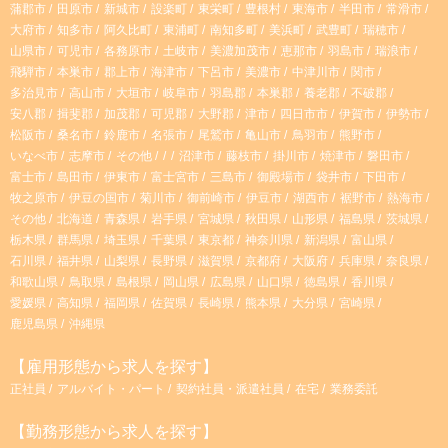
蒲郡市
田原市
新城市
設楽町
東栄町
豊根村
東海市
半田市
常滑市
大府市
知多市
阿久比町
東浦町
南知多町
美浜町
武豊町
瑞穂市
a
山県市
可児市
各務原市
土岐市
美濃加茂市
恵那市
羽島市
瑞浪市
飛騨市
本巣市
郡上市
海津市
下呂市
美濃市
中津川市
関市
m
多治見市
高山市
大垣市
岐阜市
羽島郡
本巣郡
養老郡
不破郡
安八郡
揖斐郡
加茂郡
可児郡
大野郡
津市
四日市市
伊賀市
伊勢市
松阪市
桑名市
鈴鹿市
名張市
尾鷲市
亀山市
鳥羽市
熊野市
いなべ市
志摩市
その他
沼津市
藤枝市
掛川市
焼津市
磐田市
富士市
島田市
伊東市
富士宮市
三島市
御殿場市
袋井市
下田市
牧之原市
伊豆の国市
菊川市
御前崎市
伊豆市
湖西市
裾野市
熱海市
その他
北海道
青森県
岩手県
宮城県
秋田県
山形県
福島県
茨城県
栃木県
群馬県
埼玉県
千葉県
東京都
神奈川県
新潟県
富山県
石川県
福井県
山梨県
長野県
滋賀県
京都府
大阪府
兵庫県
奈良県
和歌山県
鳥取県
島根県
岡山県
広島県
山口県
徳島県
香川県
愛媛県
高知県
福岡県
佐賀県
長崎県
熊本県
大分県
宮崎県
鹿児島県
沖縄県
【雇用形態から求人を探す】
正社員
アルバイト・パート
契約社員・派遣社員
在宅
業務委託
【勤務形態から求人を探す】