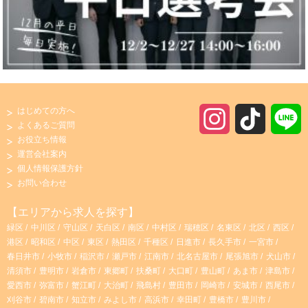
はじめての方へ
I
T
よくあるご質問
お役立ち情報
n
i
運営会社案内
個人情報保護方針
s
k
お問い合わせ
t
T
【エリアから求人を探す】
緑区
中川区
守山区
天白区
南区
中村区
瑞穂区
名東区
北区
西区
a
o
港区
昭和区
中区
東区
熱田区
千種区
日進市
長久手市
一宮市
春日井市
小牧市
稲沢市
瀬戸市
江南市
北名古屋市
尾張旭市
犬山市
g
k
清須市
豊明市
岩倉市
東郷町
扶桑町
大口町
豊山町
あま市
津島市
愛西市
弥富市
蟹江町
大治町
飛島村
豊田市
岡崎市
安城市
西尾市
r
刈谷市
碧南市
知立市
みよし市
高浜市
幸田町
豊橋市
豊川市