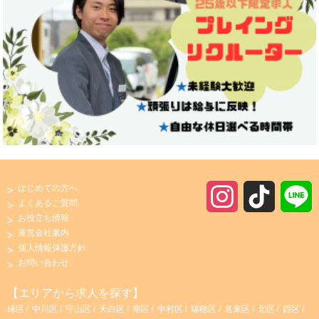
はじめての方へ
I
T
よくあるご質問
お役立ち情報
n
i
運営会社案内
個人情報保護方針
s
k
お問い合わせ
t
T
【エリアから求人を探す】
緑区
中川区
守山区
天白区
南区
中村区
瑞穂区
名東区
北区
西区