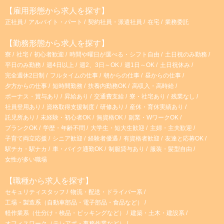
【雇用形態から求人を探す】
正社員
アルバイト・パート
契約社員・派遣社員
在宅
業務委託
【勤務形態から求人を探す】
寮
社宅
初心者歓迎
時間や曜日が選べる・シフト自由
土日祝のみ勤務
平日のみ勤務
週4日以上
週2、3日～OK
週1日～OK
土日祝休み
完全週休2日制
フルタイムの仕事
朝からの仕事
昼からの仕事
夕方からの仕事
短時間勤務
扶養内勤務OK
高収入・高時給
ボーナス・賞与あり
昇給あり
交通費支給
寮・社宅あり
残業なし
社員登用あり
資格取得支援制度
研修あり
産休・育休実績あり
託児所あり
未経験・初心者OK
無資格OK
副業・WワークOK
ブランクOK
学歴・年齢不問
大学生・短大生歓迎
主婦・主夫歓迎
子育て両立応援
シニア歓迎
経験者優遇
有資格者歓迎
友達と応募OK
駅チカ・駅ナカ
車・バイク通勤OK
制服貸与あり
服装・髪型自由
女性が多い職場
【職種から求人を探す】
セキュリティスタッフ
物流・配送・ドライバー系
工場・製造系（自動車部品・電子部品・食品など）
軽作業系（仕分け・検品・ピッキングなど）
建築・土木・建設系
オフィスワーク（テレアポ・事務作業など）