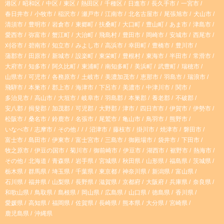
a
o
港区
昭和区
中区
東区
熱田区
千種区
日進市
長久手市
一宮市
春日井市
小牧市
稲沢市
瀬戸市
江南市
北名古屋市
尾張旭市
犬山市
g
k
清須市
豊明市
岩倉市
東郷町
扶桑町
大口町
豊山町
あま市
津島市
愛西市
弥富市
蟹江町
大治町
飛島村
豊田市
岡崎市
安城市
西尾市
r
刈谷市
碧南市
知立市
みよし市
高浜市
幸田町
豊橋市
豊川市
蒲郡市
田原市
新城市
設楽町
東栄町
豊根村
東海市
半田市
常滑市
大府市
知多市
阿久比町
東浦町
南知多町
美浜町
武豊町
瑞穂市
a
山県市
可児市
各務原市
土岐市
美濃加茂市
恵那市
羽島市
瑞浪市
飛騨市
本巣市
郡上市
海津市
下呂市
美濃市
中津川市
関市
m
多治見市
高山市
大垣市
岐阜市
羽島郡
本巣郡
養老郡
不破郡
安八郡
揖斐郡
加茂郡
可児郡
大野郡
津市
四日市市
伊賀市
伊勢市
松阪市
桑名市
鈴鹿市
名張市
尾鷲市
亀山市
鳥羽市
熊野市
いなべ市
志摩市
その他
沼津市
藤枝市
掛川市
焼津市
磐田市
富士市
島田市
伊東市
富士宮市
三島市
御殿場市
袋井市
下田市
牧之原市
伊豆の国市
菊川市
御前崎市
伊豆市
湖西市
裾野市
熱海市
その他
北海道
青森県
岩手県
宮城県
秋田県
山形県
福島県
茨城県
栃木県
群馬県
埼玉県
千葉県
東京都
神奈川県
新潟県
富山県
石川県
福井県
山梨県
長野県
滋賀県
京都府
大阪府
兵庫県
奈良県
和歌山県
鳥取県
島根県
岡山県
広島県
山口県
徳島県
香川県
愛媛県
高知県
福岡県
佐賀県
長崎県
熊本県
大分県
宮崎県
鹿児島県
沖縄県