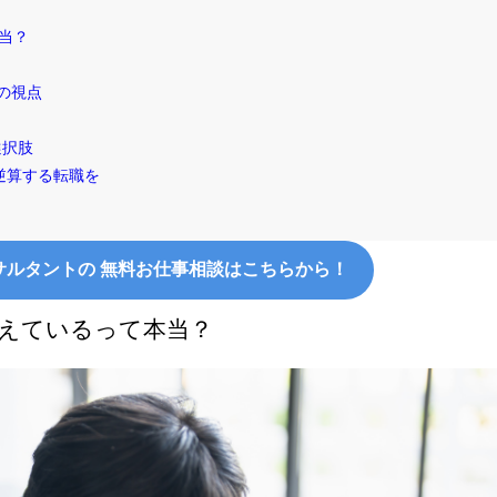
本当？
の視点
？
選択肢
逆算する転職を
サルタントの 無料お仕事相談はこちらから！
増えているって本当？