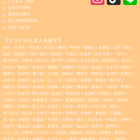
よくあるご質問
#駅チカ・駅ナカ
#フルタイムの仕事
#夕方からの仕事
お役立ち情報
n
i
運営会社案内
#社員登用あり
#有資格者歓迎
#寮・社宅あり
個人情報保護方針
s
k
お問い合わせ
#高収入・高時給
#時間や曜日が選べる・シフト自由
t
T
【エリアから求人を探す】
#完全週休2日制
#寮
#ブランクOK
#昼からの仕事
緑区
中川区
守山区
天白区
南区
中村区
瑞穂区
名東区
北区
西区
a
o
港区
昭和区
中区
東区
熱田区
千種区
日進市
長久手市
一宮市
#産休・育休実績あり
#託児所あり
#子育て両立応援
春日井市
小牧市
稲沢市
瀬戸市
江南市
北名古屋市
尾張旭市
犬山市
g
k
清須市
豊明市
岩倉市
東郷町
扶桑町
大口町
豊山町
あま市
津島市
#昇給あり
#社宅
#経験者優遇
#交通費支給
愛西市
弥富市
蟹江町
大治町
飛島村
豊田市
岡崎市
安城市
西尾市
r
刈谷市
碧南市
知立市
みよし市
高浜市
幸田町
豊橋市
豊川市
#学歴・年齢不問
#残業なし
#週4日以上
蒲郡市
田原市
新城市
設楽町
東栄町
豊根村
東海市
半田市
常滑市
大府市
知多市
阿久比町
東浦町
南知多町
美浜町
武豊町
瑞穂市
a
#服装・髪型自由
#シニア歓迎
#週2、3日～OK
山県市
可児市
各務原市
土岐市
美濃加茂市
恵那市
羽島市
瑞浪市
飛騨市
本巣市
郡上市
海津市
下呂市
美濃市
中津川市
関市
m
#無資格OK
#土日祝休み
#副業・WワークOK
多治見市
高山市
大垣市
岐阜市
羽島郡
本巣郡
養老郡
不破郡
安八郡
揖斐郡
加茂郡
可児郡
大野郡
津市
四日市市
伊賀市
伊勢市
松阪市
桑名市
鈴鹿市
名張市
尾鷲市
亀山市
鳥羽市
熊野市
いなべ市
志摩市
その他
沼津市
藤枝市
掛川市
焼津市
磐田市
富士市
島田市
伊東市
富士宮市
三島市
御殿場市
袋井市
下田市