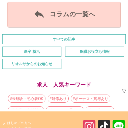

コラムの一覧へ
すべての記事
新卒 就活
転職お役立ち情報
リオルサからのお知らせ
求人 人気キーワード
▽
#未経験・初心者OK
#研修あり
#ボーナス・賞与あり
#資格取得支援制度
#車・バイク通勤OK
#制服貸与あり
#朝からの仕事
#主婦・主夫歓迎
#初心者歓迎
はじめての方へ
I
T