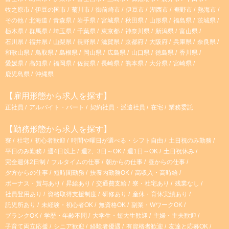
牧之原市
伊豆の国市
菊川市
御前崎市
伊豆市
湖西市
裾野市
熱海市
その他
北海道
青森県
岩手県
宮城県
秋田県
山形県
福島県
茨城県
栃木県
群馬県
埼玉県
千葉県
東京都
神奈川県
新潟県
富山県
石川県
福井県
山梨県
長野県
滋賀県
京都府
大阪府
兵庫県
奈良県
和歌山県
鳥取県
島根県
岡山県
広島県
山口県
徳島県
香川県
愛媛県
高知県
福岡県
佐賀県
長崎県
熊本県
大分県
宮崎県
鹿児島県
沖縄県
【雇用形態から求人を探す】
正社員
アルバイト・パート
契約社員・派遣社員
在宅
業務委託
【勤務形態から求人を探す】
寮
社宅
初心者歓迎
時間や曜日が選べる・シフト自由
土日祝のみ勤務
平日のみ勤務
週4日以上
週2、3日～OK
週1日～OK
土日祝休み
完全週休2日制
フルタイムの仕事
朝からの仕事
昼からの仕事
夕方からの仕事
短時間勤務
扶養内勤務OK
高収入・高時給
ボーナス・賞与あり
昇給あり
交通費支給
寮・社宅あり
残業なし
社員登用あり
資格取得支援制度
研修あり
産休・育休実績あり
託児所あり
未経験・初心者OK
無資格OK
副業・WワークOK
ブランクOK
学歴・年齢不問
大学生・短大生歓迎
主婦・主夫歓迎
子育て両立応援
シニア歓迎
経験者優遇
有資格者歓迎
友達と応募OK