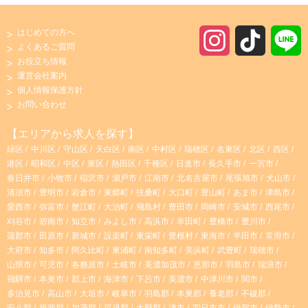
#資格取得支援制度
#車・バイク通勤OK
#制服貸与あり
#朝からの仕事
#主婦・主夫歓迎
#初心者歓迎
はじめての方へ
I
T
よくあるご質問
#駅チカ・駅ナカ
#フルタイムの仕事
#夕方からの仕事
お役立ち情報
n
i
運営会社案内
#社員登用あり
#有資格者歓迎
#寮・社宅あり
個人情報保護方針
s
k
お問い合わせ
#高収入・高時給
#時間や曜日が選べる・シフト自由
t
T
【エリアから求人を探す】
#完全週休2日制
#寮
#ブランクOK
#昼からの仕事
緑区
中川区
守山区
天白区
南区
中村区
瑞穂区
名東区
北区
西区
a
o
港区
昭和区
中区
東区
熱田区
千種区
日進市
長久手市
一宮市
#産休・育休実績あり
#託児所あり
#子育て両立応援
春日井市
小牧市
稲沢市
瀬戸市
江南市
北名古屋市
尾張旭市
犬山市
g
k
清須市
豊明市
岩倉市
東郷町
扶桑町
大口町
豊山町
あま市
津島市
#昇給あり
#社宅
#経験者優遇
#交通費支給
愛西市
弥富市
蟹江町
大治町
飛島村
豊田市
岡崎市
安城市
西尾市
r
刈谷市
碧南市
知立市
みよし市
高浜市
幸田町
豊橋市
豊川市
#学歴・年齢不問
#残業なし
#週4日以上
蒲郡市
田原市
新城市
設楽町
東栄町
豊根村
東海市
半田市
常滑市
大府市
知多市
阿久比町
東浦町
南知多町
美浜町
武豊町
瑞穂市
a
#服装・髪型自由
#シニア歓迎
#週2、3日～OK
山県市
可児市
各務原市
土岐市
美濃加茂市
恵那市
羽島市
瑞浪市
飛騨市
本巣市
郡上市
海津市
下呂市
美濃市
中津川市
関市
m
#無資格OK
#土日祝休み
#副業・WワークOK
多治見市
高山市
大垣市
岐阜市
羽島郡
本巣郡
養老郡
不破郡
安八郡
揖斐郡
加茂郡
可児郡
大野郡
津市
四日市市
伊賀市
伊勢市