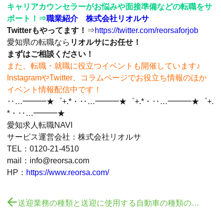
キャリアカウンセラーがお悩みや面接準備などの転職をサ
ポート！⇒
職業紹介 株式会社リオルサ
Twitterもやってます！
⇒
https://twitter.com/reorsaforjob
愛知県の転職なら
リオルサにお任せ！
まずはご相談ください！
また、転職・就職に役立つイベントも開催しています♪
InstagramやTwitter、コラムページでお役立ち情報のほか
イベント情報配信中です！
‥…━━━★゜+.*・‥…━━━★゜+.*・‥…━━━★゜+.
*・‥…━━━★
愛知求人転職NAVI
サービス運営会社：株式会社リオルサ
TEL：0120-21-4510
mail：info@reorsa.com
HP：
https://www.reorsa.com/

送迎業務の種類と送迎に使用する自動車の種類のほか必要な免許は何か？