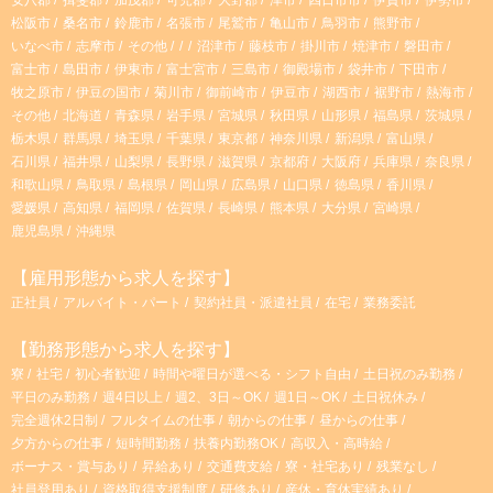
松阪市
桑名市
鈴鹿市
名張市
尾鷲市
亀山市
鳥羽市
熊野市
いなべ市
志摩市
その他
沼津市
藤枝市
掛川市
焼津市
磐田市
富士市
島田市
伊東市
富士宮市
三島市
御殿場市
袋井市
下田市
牧之原市
伊豆の国市
菊川市
御前崎市
伊豆市
湖西市
裾野市
熱海市
その他
北海道
青森県
岩手県
宮城県
秋田県
山形県
福島県
茨城県
栃木県
群馬県
埼玉県
千葉県
東京都
神奈川県
新潟県
富山県
石川県
福井県
山梨県
長野県
滋賀県
京都府
大阪府
兵庫県
奈良県
和歌山県
鳥取県
島根県
岡山県
広島県
山口県
徳島県
香川県
愛媛県
高知県
福岡県
佐賀県
長崎県
熊本県
大分県
宮崎県
鹿児島県
沖縄県
【雇用形態から求人を探す】
正社員
アルバイト・パート
契約社員・派遣社員
在宅
業務委託
【勤務形態から求人を探す】
寮
社宅
初心者歓迎
時間や曜日が選べる・シフト自由
土日祝のみ勤務
平日のみ勤務
週4日以上
週2、3日～OK
週1日～OK
土日祝休み
完全週休2日制
フルタイムの仕事
朝からの仕事
昼からの仕事
夕方からの仕事
短時間勤務
扶養内勤務OK
高収入・高時給
ボーナス・賞与あり
昇給あり
交通費支給
寮・社宅あり
残業なし
社員登用あり
資格取得支援制度
研修あり
産休・育休実績あり