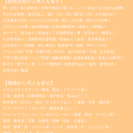
【勤務形態から求人を探す】
寮
社宅
初心者歓迎
時間や曜日が選べる・シフト自由
土日祝のみ勤務
平日のみ勤務
週4日以上
週2、3日～OK
週1日～OK
土日祝休み
完全週休2日制
フルタイムの仕事
朝からの仕事
昼からの仕事
夕方からの仕事
短時間勤務
扶養内勤務OK
高収入・高時給
ボーナス・賞与あり
昇給あり
交通費支給
寮・社宅あり
残業なし
社員登用あり
資格取得支援制度
研修あり
産休・育休実績あり
託児所あり
未経験・初心者OK
無資格OK
副業・WワークOK
ブランクOK
学歴・年齢不問
大学生・短大生歓迎
主婦・主夫歓迎
子育て両立応援
シニア歓迎
経験者優遇
有資格者歓迎
友達と応募OK
駅チカ・駅ナカ
車・バイク通勤OK
制服貸与あり
服装・髪型自由
女性が多い職場
【職種から求人を探す】
セキュリティスタッフ
物流・配送・ドライバー系
工場・製造系（自動車部品・電子部品・食品など）
軽作業系（仕分け・検品・ピッキングなど）
建築・土木・建設系
オフィスワーク（テレアポ・事務作業など）
フォークリフト・クレーン等オペレーター
接客・販売・サービス系
調理・飲食系
営業・企画系
医療・福祉・介護系
保育・教育・塾・スクール系
エステ・美容系
IT・エンジニア系