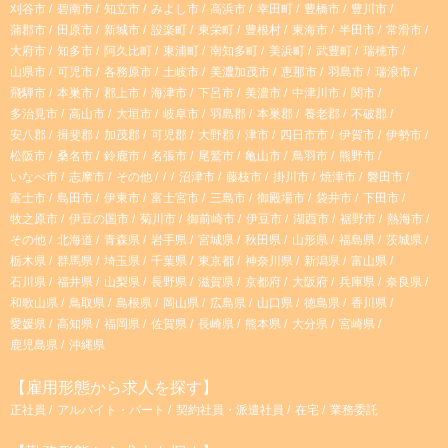
r
刈谷市
碧南市
知立市
みよし市
高浜市
幸田町
豊橋市
豊川市
蒲郡市
田原市
新城市
設楽町
東栄町
豊根村
東海市
半田市
常滑市
大府市
知多市
阿久比町
東浦町
南知多町
美浜町
武豊町
瑞穂市
a
山県市
可児市
各務原市
土岐市
美濃加茂市
恵那市
羽島市
瑞浪市
飛騨市
本巣市
郡上市
海津市
下呂市
美濃市
中津川市
関市
m
多治見市
高山市
大垣市
岐阜市
羽島郡
本巣郡
養老郡
不破郡
安八郡
揖斐郡
加茂郡
可児郡
大野郡
津市
四日市市
伊賀市
伊勢市
松阪市
桑名市
鈴鹿市
名張市
尾鷲市
亀山市
鳥羽市
熊野市
いなべ市
志摩市
その他
沼津市
藤枝市
掛川市
焼津市
磐田市
富士市
島田市
伊東市
富士宮市
三島市
御殿場市
袋井市
下田市
牧之原市
伊豆の国市
菊川市
御前崎市
伊豆市
湖西市
裾野市
熱海市
その他
北海道
青森県
岩手県
宮城県
秋田県
山形県
福島県
茨城県
栃木県
群馬県
埼玉県
千葉県
東京都
神奈川県
新潟県
富山県
石川県
福井県
山梨県
長野県
滋賀県
京都府
大阪府
兵庫県
奈良県
和歌山県
鳥取県
島根県
岡山県
広島県
山口県
徳島県
香川県
愛媛県
高知県
福岡県
佐賀県
長崎県
熊本県
大分県
宮崎県
鹿児島県
沖縄県
【雇用形態から求人を探す】
正社員
アルバイト・パート
契約社員・派遣社員
在宅
業務委託