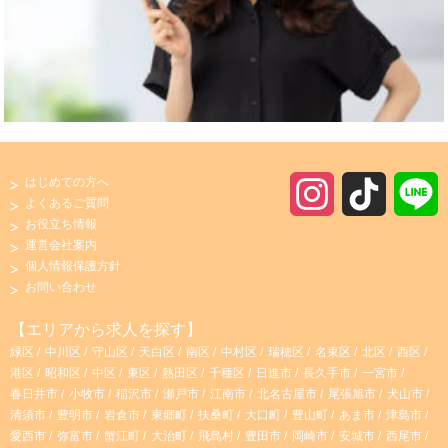
はじめての方へ
I
T
よくあるご質問
お役立ち情報
n
i
運営会社案内
個人情報保護方針
s
k
お問い合わせ
t
T
【エリアから求人を探す】
緑区
中川区
守山区
天白区
南区
中村区
瑞穂区
名東区
北区
西区
a
o
港区
昭和区
中区
東区
熱田区
千種区
日進市
長久手市
一宮市
春日井市
小牧市
稲沢市
瀬戸市
江南市
北名古屋市
尾張旭市
犬山市
g
k
清須市
豊明市
岩倉市
東郷町
扶桑町
大口町
豊山町
あま市
津島市
愛西市
弥富市
蟹江町
大治町
飛島村
豊田市
岡崎市
安城市
西尾市