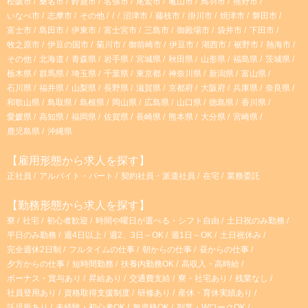
松阪市
桑名市
鈴鹿市
名張市
尾鷲市
亀山市
鳥羽市
熊野市
いなべ市
志摩市
その他
沼津市
藤枝市
掛川市
焼津市
磐田市
富士市
島田市
伊東市
富士宮市
三島市
御殿場市
袋井市
下田市
牧之原市
伊豆の国市
菊川市
御前崎市
伊豆市
湖西市
裾野市
熱海市
その他
北海道
青森県
岩手県
宮城県
秋田県
山形県
福島県
茨城県
栃木県
群馬県
埼玉県
千葉県
東京都
神奈川県
新潟県
富山県
石川県
福井県
山梨県
長野県
滋賀県
京都府
大阪府
兵庫県
奈良県
和歌山県
鳥取県
島根県
岡山県
広島県
山口県
徳島県
香川県
愛媛県
高知県
福岡県
佐賀県
長崎県
熊本県
大分県
宮崎県
鹿児島県
沖縄県
【雇用形態から求人を探す】
正社員
アルバイト・パート
契約社員・派遣社員
在宅
業務委託
【勤務形態から求人を探す】
寮
社宅
初心者歓迎
時間や曜日が選べる・シフト自由
土日祝のみ勤務
平日のみ勤務
週4日以上
週2、3日～OK
週1日～OK
土日祝休み
完全週休2日制
フルタイムの仕事
朝からの仕事
昼からの仕事
夕方からの仕事
短時間勤務
扶養内勤務OK
高収入・高時給
ボーナス・賞与あり
昇給あり
交通費支給
寮・社宅あり
残業なし
社員登用あり
資格取得支援制度
研修あり
産休・育休実績あり
託児所あり
未経験・初心者OK
無資格OK
副業・WワークOK