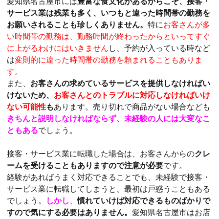
愛知県名古屋市には
豊富な食文化があるからこそ、接客・
サービス業は残業も多く、いつもと違った時間帯の勤務を
お願いされることも珍しくありません。
特に
お客さんが多
い時間帯の勤務は、勤務時間が終わったからといってすぐ
に上がるわけにはいきません
し、予約が入っている時など
は
変則的に違った時間帯の勤務を頼まれることもありま
す。
また、
お客さんの求めているサービスを提供しなければい
けないため、
お客さんとのトラブルに対応しなければいけ
ない可能性
も
あります。売り切れで商品がない場合なども
きちんと説明しなければならず、未経験の人には大変なこ
ともある
でしょう。
接客・サービス業に転職した場合は、お客さんからの
クレ
ームを受けることもありますので注意が必要
です。
経験があればうまく対応できることでも、未経験で接客・
サービス業に転職してしまうと、最初は戸惑うこともある
でしょう。
しかし
、
慣れていけば対応できるものばかりで
すので気にする必要はありません。
愛知県名古屋市はお店