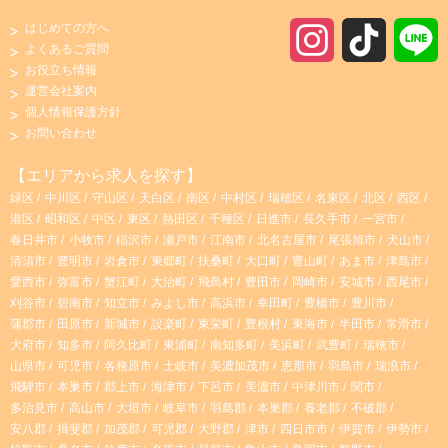
#制服貸与あり
#朝からの仕事
#初心者歓迎
はじめての方へ
I
T
よくあるご質問
#駅チカ・駅ナカ
#主婦・主夫歓迎
#フルタイムの仕事
お役立ち情報
n
i
運営会社案内
#夕方からの仕事
#社員登用あり
#有資格者歓迎
個人情報保護方針
s
k
お問い合わせ
#寮・社宅あり
#高収入・高時給
t
T
【エリアから求人を探す】
#時間や曜日が選べる・シフト自由
#完全週休2日制
#寮
緑区
中川区
守山区
天白区
南区
中村区
瑞穂区
名東区
北区
西区
a
o
港区
昭和区
中区
東区
熱田区
千種区
日進市
長久手市
一宮市
#ブランクOK
#昼からの仕事
#産休・育休実績あり
春日井市
小牧市
稲沢市
瀬戸市
江南市
北名古屋市
尾張旭市
犬山市
g
k
清須市
豊明市
岩倉市
東郷町
扶桑町
大口町
豊山町
あま市
津島市
#託児所あり
#子育て両立応援
#昇給あり
愛西市
弥富市
蟹江町
大治町
飛島村
豊田市
岡崎市
安城市
西尾市
r
刈谷市
碧南市
知立市
みよし市
高浜市
幸田町
豊橋市
豊川市
#学歴・年齢不問
#社宅
#経験者優遇
#交通費支給
蒲郡市
田原市
新城市
設楽町
東栄町
豊根村
東海市
半田市
常滑市
大府市
知多市
阿久比町
東浦町
南知多町
美浜町
武豊町
瑞穂市
a
#シニア歓迎
#残業なし
#週4日以上
#服装・髪型自由
山県市
可児市
各務原市
土岐市
美濃加茂市
恵那市
羽島市
瑞浪市
飛騨市
本巣市
郡上市
海津市
下呂市
美濃市
中津川市
関市
m
#週2、3日～OK
#無資格OK
#土日祝休み
多治見市
高山市
大垣市
岐阜市
羽島郡
本巣郡
養老郡
不破郡
安八郡
揖斐郡
加茂郡
可児郡
大野郡
津市
四日市市
伊賀市
伊勢市
#副業・WワークOK
#短時間勤務