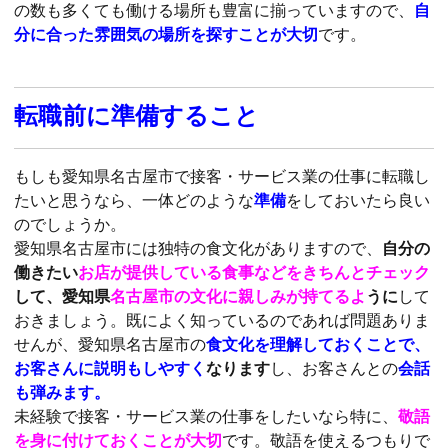
の数も多くても働ける場所も豊富に揃っていますので、
自
分に合った雰囲気の場所を探すことが大切
です。
転職前に準備すること
もしも愛知県名古屋市で接客・サービス業の仕事に転職し
たいと思うなら、一体どのような
準備
をしておいたら良い
のでしょうか。
愛知県名古屋市には独特の食文化がありますので、
自分の
働きたい
お店が提供している食事などをきちんとチェック
して、愛知県
名古屋市の文化に親しみが持てるよ
うに
して
おきましょう。既によく知っているのであれば問題ありま
せんが、愛知県名古屋市の
食文化を理解しておくことで、
お客さんに説明もしやすく
なります
し、お客さんとの
会話
も弾みます。
未経験で接客・サービス業の仕事をしたいなら特に、
敬語
を身に付けておくことが大切
です。敬語を使えるつもりで