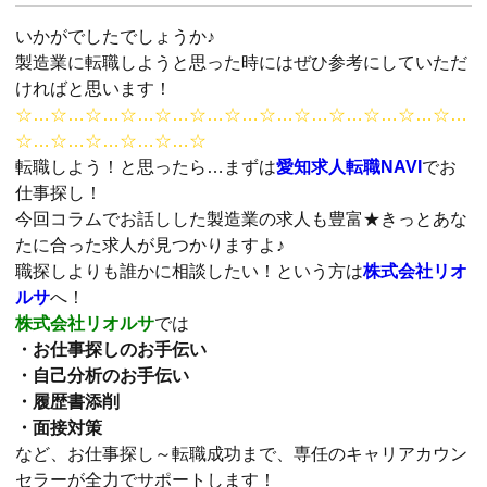
いかがでしたでしょうか♪
製造業に転職しようと思った時にはぜひ参考にしていただ
ければと思います！
☆…☆…☆…☆…☆…☆…☆…☆…☆…☆…☆…☆…☆…
☆…☆…☆…☆…☆…☆
転職しよう！と思ったら…まずは
愛知求人転職NAVI
でお
仕事探し！
今回コラムでお話しした製造業の求人も豊富★きっとあな
たに合った求人が見つかりますよ♪
職探しよりも誰かに相談したい！という方は
株式会社リオ
ルサ
へ！
株式会社リオルサ
では
・お仕事探しのお手伝い
・自己分析のお手伝い
・履歴書添削
・面接対策
など、お仕事探し～転職成功まで、専任のキャリアカウン
セラーが全力でサポートします！