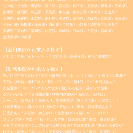
その他
北海道
青森県
岩手県
宮城県
秋田県
山形県
福島県
茨城県
栃木県
群馬県
埼玉県
千葉県
東京都
神奈川県
新潟県
富山県
石川県
福井県
山梨県
長野県
滋賀県
京都府
大阪府
兵庫県
奈良県
和歌山県
鳥取県
島根県
岡山県
広島県
山口県
徳島県
香川県
愛媛県
高知県
福岡県
佐賀県
長崎県
熊本県
大分県
宮崎県
鹿児島県
沖縄県
【雇用形態から求人を探す】
正社員
アルバイト・パート
契約社員・派遣社員
在宅
業務委託
【勤務形態から求人を探す】
寮
社宅
初心者歓迎
時間や曜日が選べる・シフト自由
土日祝のみ勤務
平日のみ勤務
週4日以上
週2、3日～OK
週1日～OK
土日祝休み
完全週休2日制
フルタイムの仕事
朝からの仕事
昼からの仕事
夕方からの仕事
短時間勤務
扶養内勤務OK
高収入・高時給
ボーナス・賞与あり
昇給あり
交通費支給
寮・社宅あり
残業なし
社員登用あり
資格取得支援制度
研修あり
産休・育休実績あり
託児所あり
未経験・初心者OK
無資格OK
副業・WワークOK
ブランクOK
学歴・年齢不問
大学生・短大生歓迎
主婦・主夫歓迎
子育て両立応援
シニア歓迎
経験者優遇
有資格者歓迎
友達と応募OK
駅チカ・駅ナカ
車・バイク通勤OK
制服貸与あり
服装・髪型自由