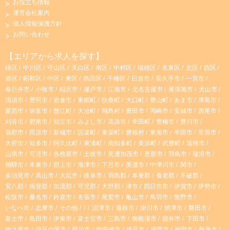
#駅チカ・駅ナカ
#主婦・主夫歓迎
#フルタイムの仕事
お役立ち情報
n
i
運営会社案内
#夕方からの仕事
#社員登用あり
#有資格者歓迎
個人情報保護方針
s
k
お問い合わせ
#寮・社宅あり
#高収入・高時給
t
T
【エリアから求人を探す】
#時間や曜日が選べる・シフト自由
#完全週休2日制
#寮
緑区
中川区
守山区
天白区
南区
中村区
瑞穂区
名東区
北区
西区
a
o
港区
昭和区
中区
東区
熱田区
千種区
日進市
長久手市
一宮市
#ブランクOK
#昼からの仕事
#産休・育休実績あり
春日井市
小牧市
稲沢市
瀬戸市
江南市
北名古屋市
尾張旭市
犬山市
g
k
清須市
豊明市
岩倉市
東郷町
扶桑町
大口町
豊山町
あま市
津島市
#託児所あり
#子育て両立応援
#昇給あり
愛西市
弥富市
蟹江町
大治町
飛島村
豊田市
岡崎市
安城市
西尾市
r
刈谷市
碧南市
知立市
みよし市
高浜市
幸田町
豊橋市
豊川市
#学歴・年齢不問
#社宅
#経験者優遇
#交通費支給
蒲郡市
田原市
新城市
設楽町
東栄町
豊根村
東海市
半田市
常滑市
大府市
知多市
阿久比町
東浦町
南知多町
美浜町
武豊町
瑞穂市
a
#シニア歓迎
#残業なし
#週4日以上
#服装・髪型自由
山県市
可児市
各務原市
土岐市
美濃加茂市
恵那市
羽島市
瑞浪市
飛騨市
本巣市
郡上市
海津市
下呂市
美濃市
中津川市
関市
m
#週2、3日～OK
#無資格OK
#土日祝休み
多治見市
高山市
大垣市
岐阜市
羽島郡
本巣郡
養老郡
不破郡
安八郡
揖斐郡
加茂郡
可児郡
大野郡
津市
四日市市
伊賀市
伊勢市
#副業・WワークOK
#短時間勤務
松阪市
桑名市
鈴鹿市
名張市
尾鷲市
亀山市
鳥羽市
熊野市
いなべ市
志摩市
その他
沼津市
藤枝市
掛川市
焼津市
磐田市
富士市
島田市
伊東市
富士宮市
三島市
御殿場市
袋井市
下田市
牧之原市
伊豆の国市
菊川市
御前崎市
伊豆市
湖西市
裾野市
熱海市