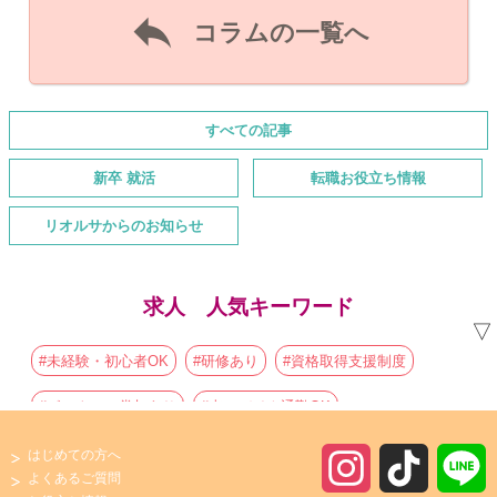

コラムの一覧へ
すべての記事
新卒 就活
転職お役立ち情報
リオルサからのお知らせ
求人 人気キーワード
▽
#未経験・初心者OK
#研修あり
#資格取得支援制度
#ボーナス・賞与あり
#車・バイク通勤OK
#制服貸与あり
#朝からの仕事
#初心者歓迎
はじめての方へ
I
T
よくあるご質問