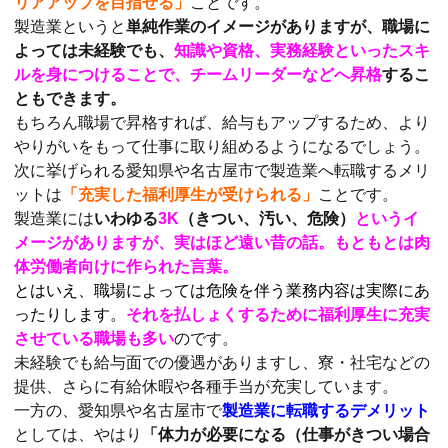
リアアップを目指せる」
ことです。
製造業というと
単純作業のイメージがありますが、職場に
よっては未経験でも、
知識や資格、実務経験といったスキ
ルを身につけることで、チームリーダーなどへ昇格
するこ
ともできます。
もちろん職場で昇格すれば、給与もアップするため、より
やりがいをもって仕事に取り組めるようになるでしょう。
次に挙げられる愛知県や名古屋市で製造業へ転職するメリ
ットは
「充実した福利厚生が受けられる」
ことです。
製造業には
いわゆる
3K
（きつい、汚い、危険）
というイ
メージがありますが、実はほど遠い昔の話。もともとは肉
体労働者向けに作られた言葉。
とはいえ、職場によっては危険を伴う業務内容は実際にあ
ったりします。
それを払しょくするために福利厚生に充実
させている職場も多い
のです。
未経験でも給与面での優遇がありますし、寮・社宅などの
提供、さらに有給休暇や各種手当が充実しています。
一方の、愛知県や名古屋市で
製造業に転職するデメリット
としては、やはり
「体力が必要になる（仕事がきつい場合