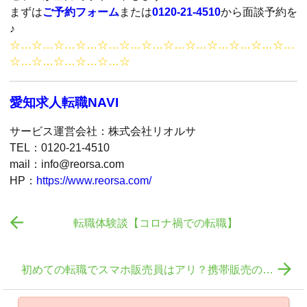
まずは
ご予約フォーム
または
0120-21-4510
から面談予約を
♪
☆…☆…☆…☆…☆…☆…☆…☆…☆…☆…☆…☆…☆…
☆…☆…☆…☆…☆…☆
愛知求人転職NAVI
サービス運営会社：株式会社リオルサ
TEL：0120-21-4510
mail：info@reorsa.com
HP：
https://www.reorsa.com/

転職体験談【コロナ禍での転職】

初めての転職でスマホ販売員はアリ？携帯販売のノルマや仕事のリアルを解説