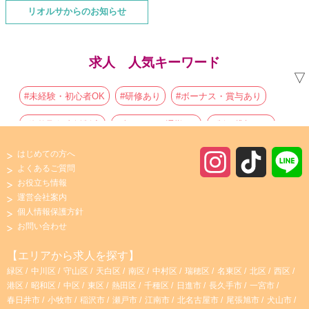
リオルサからのお知らせ
求人 人気キーワード
▽
#未経験・初心者OK
#研修あり
#ボーナス・賞与あり
#資格取得支援制度
#車・バイク通勤OK
#制服貸与あり
#朝からの仕事
#主婦・主夫歓迎
#初心者歓迎
はじめての方へ
I
T
よくあるご質問
#駅チカ・駅ナカ
#フルタイムの仕事
#夕方からの仕事
お役立ち情報
n
i
運営会社案内
#社員登用あり
#有資格者歓迎
#寮・社宅あり
個人情報保護方針
s
k
お問い合わせ
#高収入・高時給
#時間や曜日が選べる・シフト自由
t
T
【エリアから求人を探す】
#完全週休2日制
#寮
#ブランクOK
#昼からの仕事
緑区
中川区
守山区
天白区
南区
中村区
瑞穂区
名東区
北区
西区
a
o
港区
昭和区
中区
東区
熱田区
千種区
日進市
長久手市
一宮市
#産休・育休実績あり
#託児所あり
#子育て両立応援
春日井市
小牧市
稲沢市
瀬戸市
江南市
北名古屋市
尾張旭市
犬山市