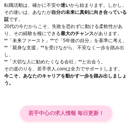
転職活動は、確かに不安や
迷い
から始まります。しかし、
その迷いは、あなたが
自分の未来に真剣に向き合っている
証
です。
20代の今だからこそ、失敗を恐れずに動ける柔軟性があ
り、その経験を糧にできる
最大のチャンス
があります。
**「未来ファースト」**で「5年後の自分」を基準に考え、
**「親身な支援」**を受けながら、不安なく一歩を踏み出
し、
**「大切な人に勧めたくなる会社」**と出会う。
その道のりを、若手求人.comは全力でサポートします。
今こそ、あなたのキャリアを動かす一歩を踏み出しましょ
う。
若手中心の求人情報 毎日更新！