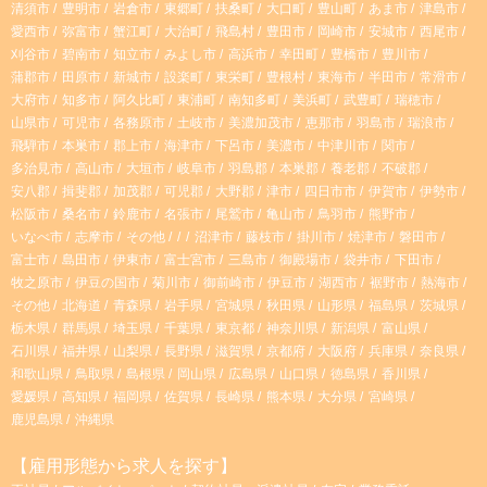
g
k
清須市
豊明市
岩倉市
東郷町
扶桑町
大口町
豊山町
あま市
津島市
#昇給あり
#社宅
#経験者優遇
#交通費支給
愛西市
弥富市
蟹江町
大治町
飛島村
豊田市
岡崎市
安城市
西尾市
r
刈谷市
碧南市
知立市
みよし市
高浜市
幸田町
豊橋市
豊川市
#学歴・年齢不問
#残業なし
#週4日以上
蒲郡市
田原市
新城市
設楽町
東栄町
豊根村
東海市
半田市
常滑市
大府市
知多市
阿久比町
東浦町
南知多町
美浜町
武豊町
瑞穂市
a
#服装・髪型自由
#シニア歓迎
#週2、3日～OK
山県市
可児市
各務原市
土岐市
美濃加茂市
恵那市
羽島市
瑞浪市
飛騨市
本巣市
郡上市
海津市
下呂市
美濃市
中津川市
関市
m
#無資格OK
#土日祝休み
#副業・WワークOK
多治見市
高山市
大垣市
岐阜市
羽島郡
本巣郡
養老郡
不破郡
安八郡
揖斐郡
加茂郡
可児郡
大野郡
津市
四日市市
伊賀市
伊勢市
松阪市
桑名市
鈴鹿市
名張市
尾鷲市
亀山市
鳥羽市
熊野市
いなべ市
志摩市
その他
沼津市
藤枝市
掛川市
焼津市
磐田市
富士市
島田市
伊東市
富士宮市
三島市
御殿場市
袋井市
下田市
牧之原市
伊豆の国市
菊川市
御前崎市
伊豆市
湖西市
裾野市
熱海市
その他
北海道
青森県
岩手県
宮城県
秋田県
山形県
福島県
茨城県
栃木県
群馬県
埼玉県
千葉県
東京都
神奈川県
新潟県
富山県
石川県
福井県
山梨県
長野県
滋賀県
京都府
大阪府
兵庫県
奈良県
和歌山県
鳥取県
島根県
岡山県
広島県
山口県
徳島県
香川県
愛媛県
高知県
福岡県
佐賀県
長崎県
熊本県
大分県
宮崎県
鹿児島県
沖縄県
【雇用形態から求人を探す】