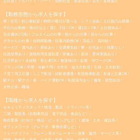
正社員
アルバイト・パート
契約社員・派遣社員
在宅
業務委託
【勤務形態から求人を探す】
寮
社宅
初心者歓迎
時間や曜日が選べる・シフト自由
土日祝のみ勤務
平日のみ勤務
週4日以上
週2、3日～OK
週1日～OK
土日祝休み
完全週休2日制
フルタイムの仕事
朝からの仕事
昼からの仕事
夕方からの仕事
短時間勤務
扶養内勤務OK
高収入・高時給
ボーナス・賞与あり
昇給あり
交通費支給
寮・社宅あり
残業なし
社員登用あり
資格取得支援制度
研修あり
産休・育休実績あり
託児所あり
未経験・初心者OK
無資格OK
副業・WワークOK
ブランクOK
学歴・年齢不問
大学生・短大生歓迎
主婦・主夫歓迎
子育て両立応援
シニア歓迎
経験者優遇
有資格者歓迎
友達と応募OK
駅チカ・駅ナカ
車・バイク通勤OK
制服貸与あり
服装・髪型自由
女性が多い職場
【職種から求人を探す】
セキュリティスタッフ
物流・配送・ドライバー系
工場・製造系（自動車部品・電子部品・食品など）
軽作業系（仕分け・検品・ピッキングなど）
建築・土木・建設系
オフィスワーク（テレアポ・事務作業など）
フォークリフト・クレーン等オペレーター
接客・販売・サービス系