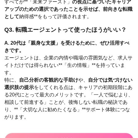
すべてが**「未来ファースト」
の視点に基づいたキャリア
アップのための選択であったことを示せば、前向きな転職
として
納得感**をもって評価されます。
Q3. 転職エージェントって使ったほうがいい？
A. 20代は「親身な支援」を受けるために、ぜひ活用すべ
きです。
エージェントは、企業の内情や職場の雰囲気など、求人サ
イトだけでは得られない**「生の情報」**を持っていま
す。
特に、
自己分析の客観的な手助け
や、
自分では気づけない
選択肢の提示
をしてくれる点は、キャリアの初期段階にあ
る20代にとって最大のメリットです。「一人で悩むより、
相談して前進する」ことが、後悔しない転職の秘訣であ
り、**「大切な人に勧めたくなる」**サポート体験につな
がります。