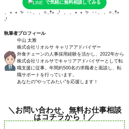
で気軽に無料相談してみる
. 𖥧 𖥧 𖧧 ˒˒. . 𖡼.𖤣𖥧 ⠜ . . 𖥧 𖥧 𖧧 ˒˒. . 𖡼.𖤣𖥧 
⠜
執筆者プロフィール
中山 太雅
株式会社リオルサ キャリアアドバイザー
外食チェーンの人事採用経験を活かし、2022年から
株式会社リオルサでキャリアアドバイザーとして転
職支援に従事。年間約500名の求職者と面談し、転
職サポートを行っています。
あなたの“やってみたい”を応援します！
＼お問い合わせ、無料お仕事相談
はコチラから！／