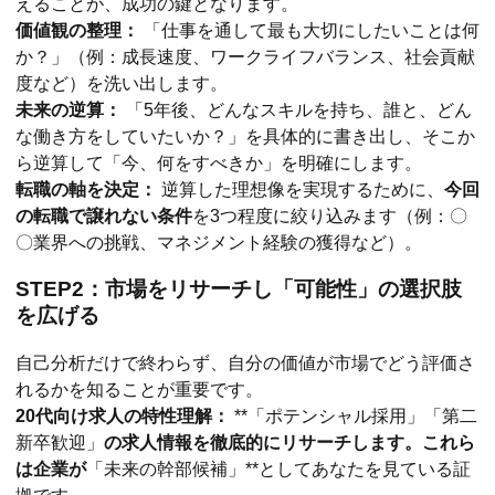
えることが、成功の鍵となります。
価値観の整理：
「仕事を通して最も大切にしたいことは何
か？」（例：成長速度、ワークライフバランス、社会貢献
度など）を洗い出します。
未来の逆算：
「5年後、どんなスキルを持ち、誰と、どん
な働き方をしていたいか？」を具体的に書き出し、そこか
ら逆算して「今、何をすべきか」を明確にします。
転職の軸を決定：
逆算した理想像を実現するために、
今回
の転職で譲れない条件
を3つ程度に絞り込みます（例：〇
〇業界への挑戦、マネジメント経験の獲得など）。
STEP2：市場をリサーチし「可能性」の選択肢
を広げる
自己分析だけで終わらず、自分の価値が市場でどう評価さ
れるかを知ることが重要です。
20代向け求人の特性理解：
**「ポテンシャル採用」「第二
新卒歓迎」
の求人情報を徹底的にリサーチします。これら
は企業が
「未来の幹部候補」**としてあなたを見ている証