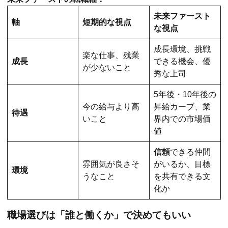
未来ファースト
軸
短期的な視点
な視点
成長環境、挑戦
楽な仕事、残業
成長
できる機会、優
が少ないこと
秀な上司
5年後・10年後の
今の給与より高
昇給カーブ、業
待遇
いこと
界内での市場価
値
信頼
できる仲間
雰囲気が良さそ
がいるか、目標
環境
うなこと
を共有できる文
化か
職場選びは「誰と働くか」で決めてもいい