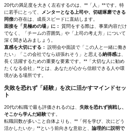
20代の満足度を大きく左右するのは、**「人」**です。特
に若手にとって、
メンターとなる上司や、切磋琢磨できる
同僚
の存在は、成長スピードに直結します。
面接を「見極めの場」に：
質問をする際は、事業内容だけ
でなく、「チームの雰囲気」や「上司の考え方」について
深く聞き込みましょう。
直感を大切にする：
説明会や面談で「この人と一緒に働き
たい」「この会社でなら頑張れそう」と思える
納得感
は、
長く活躍するための重要な要素です。**「大切な人に勧め
たくなる会社」**とは、あなたが心から信頼できる人や環
境がある場所です。
失敗を恐れず「経験」を次に活かすマインドセッ
ト
20代の転職で最も評価されるのは、
失敗を恐れず挑戦し、
そこから学んだ経験
です。
転職回数が多いこと自体よりも、**「何を学び、次にどう
活かしたいか」**という前向きな意欲と、
論理的に説明で