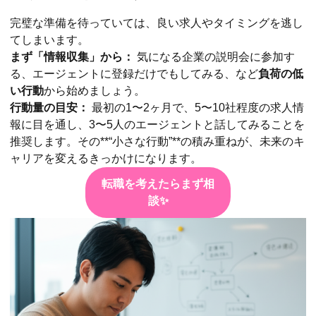
完璧な準備を待っていては、良い求人やタイミングを逃し
てしまいます。
まず「情報収集」から：
気になる企業の説明会に参加す
る、エージェントに登録だけでもしてみる、など
負荷の低
い行動
から始めましょう。
行動量の目安：
最初の1〜2ヶ月で、5〜10社程度の求人情
報に目を通し、3〜5人のエージェントと話してみることを
推奨します。その**“小さな行動”**の積み重ねが、未来のキ
ャリアを変えるきっかけになります。
転職を考えたらまず相
談✨