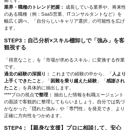
拠です。
業界・職種のトレンド把握：
成長している業界や、将来性
のある職種（例：SaaS営業、ITコンサルタントなど）を
幅広く調べ、「自分らしいキャリア選択」の可能性を広げ
ます。
STEP3：自己分析×スキル棚卸しで「強み」を客
観視する
「得意なこと」を「市場が求めるスキル」に変換する作業
です。
過去の経験の深掘り：
これまでの経験の中から、「
人より
上手くできたこと
」「
困難を乗り越えた経験
」「
感謝され
たこと
」を具体的に抽出します。
****プロの視点
で整理：
抽出した情報を転職エージェント
の面談で客観的に整理してもらいましょう。自分では気づ
かなかった「隠れた強み」や「専門性」を発見でき、より
正確に方向性をつかめます。
STEP4：【親身な支援】プロに相談して、安心