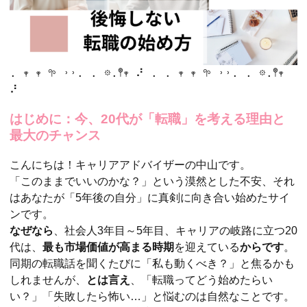
. 𖥧 𖥧 𖧧 ˒˒. . 𖡼.𖤣𖥧 ⠜ . . 𖥧 𖥧 𖧧 ˒˒. . 𖡼.𖤣𖥧 
⠜
はじめに：今、20代が「転職」を考える理由と
最大のチャンス
こんにちは！キャリアアドバイザーの中山です。
「このままでいいのかな？」という漠然とした不安、それ
はあなたが「5年後の自分」に真剣に向き合い始めたサイ
ンです。
なぜなら
、社会人3年目～5年目、キャリアの岐路に立つ20
代は、
最も市場価値が高まる時期
を迎えている
からです
。
同期の転職話を聞くたびに「私も動くべき？」と焦るかも
しれませんが、
とは言え
、「転職ってどう始めたらい
い？」「失敗したら怖い…」と悩むのは自然なことです。