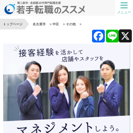
メニュー
トップページ
名古屋市
中区
その他
F
L
a
i
c
n
e
e
b
o
o