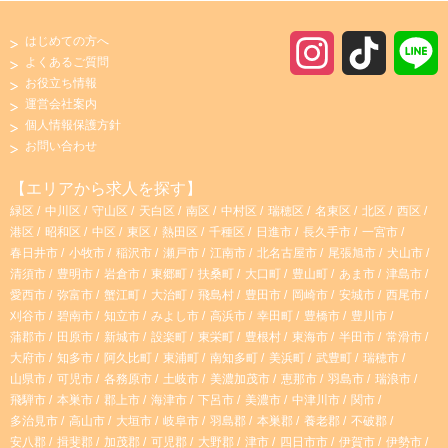
はじめての方へ
I
T
よくあるご質問
お役立ち情報
n
i
運営会社案内
個人情報保護方針
s
k
お問い合わせ
t
T
【エリアから求人を探す】
緑区
中川区
守山区
天白区
南区
中村区
瑞穂区
名東区
北区
西区
a
o
港区
昭和区
中区
東区
熱田区
千種区
日進市
長久手市
一宮市
春日井市
小牧市
稲沢市
瀬戸市
江南市
北名古屋市
尾張旭市
犬山市
g
k
清須市
豊明市
岩倉市
東郷町
扶桑町
大口町
豊山町
あま市
津島市
愛西市
弥富市
蟹江町
大治町
飛島村
豊田市
岡崎市
安城市
西尾市
r
刈谷市
碧南市
知立市
みよし市
高浜市
幸田町
豊橋市
豊川市
蒲郡市
田原市
新城市
設楽町
東栄町
豊根村
東海市
半田市
常滑市
大府市
知多市
阿久比町
東浦町
南知多町
美浜町
武豊町
瑞穂市
a
山県市
可児市
各務原市
土岐市
美濃加茂市
恵那市
羽島市
瑞浪市
飛騨市
本巣市
郡上市
海津市
下呂市
美濃市
中津川市
関市
m
多治見市
高山市
大垣市
岐阜市
羽島郡
本巣郡
養老郡
不破郡
安八郡
揖斐郡
加茂郡
可児郡
大野郡
津市
四日市市
伊賀市
伊勢市