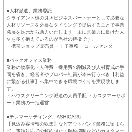
■人材派遣、業務委託
クライアント様の良きビジネスパートナーとして必要な
人材リソースを必要なタイミングで提供することで事業
発展を足元から助力いたします。主に営業力に長けた人
材を多く抱えているのが当社の特徴です。
・携帯ショップ販売員 ・ＩＴ事務 ・コールセンター
■バックオフィス業務
業務の効率化・人件費・採用費の削減及び人材育成の手
間を省き、経営者やプロパー社員が本来行うべき【利益
に繋がる仕事】へ集中できる環境づくりを実現致しま
す。
・ハウスクリーニング派遣の人員手配 ・カスタマーサポ
ート業務の一括運営
■テレマーケティング、ASHIGARU
【見込み客情報の収集】などアウトバンド業務に留まら
ず、電話対応での解約阻止・解約抑制などのカスタマー