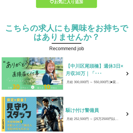
お気に入り追加
こちらの求人にも興味をお持ちで
はありませんか？
Recommend job
【中川区尾頭橋】週休3日×

月収30万｜「･･･
月給 300,000円 ～ 550,000円
■賞与：年3回 ■成果給あり：売上に応じて、基本給に加え成果給（売上の42%程度）を支給 ■各種手当（皆勤・回数・家族・資格・役職） ■支援金制度（入社・学資） ■事故補償（万が一事故が発生した場合、事故費用は会社が負担します。）
駆け付け警備員

月給 252,500円 ～
25万2500円以上 昇給年1回、賞与年2回 家族・住宅（一部地域）・超過勤務その他各種手当 社会保険完備 通勤交通費支給