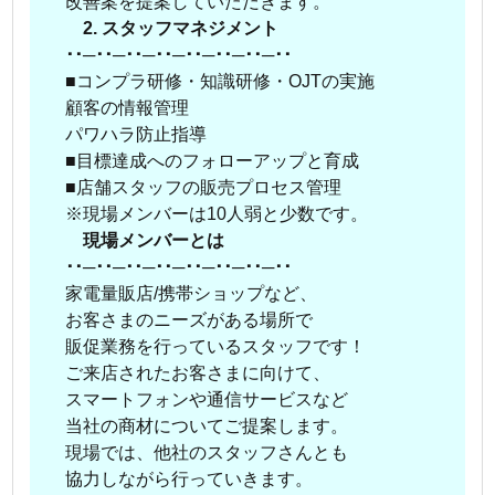
改善案を提案していただきます。
2. スタッフマネジメント
･･─･･─･･─･･─･･─･･─･･─･･
■コンプラ研修・知識研修・OJTの実施
顧客の情報管理
パワハラ防止指導
■目標達成へのフォローアップと育成
■店舗スタッフの販売プロセス管理
※現場メンバーは10人弱と少数です。
現場メンバーとは
･･─･･─･･─･･─･･─･･─･･─･･
家電量販店/携帯ショップなど、
お客さまのニーズがある場所で
販促業務を行っているスタッフです！
ご来店されたお客さまに向けて、
スマートフォンや通信サービスなど
当社の商材についてご提案します。
現場では、他社のスタッフさんとも
協力しながら行っていきます。