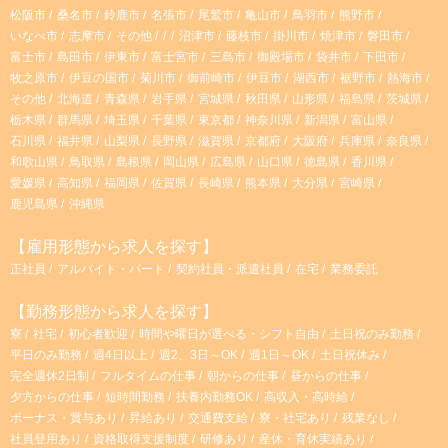
松阪市
桑名市
鈴鹿市
名張市
尾鷲市
亀山市
鳥羽市
熊野市
いなべ市
志摩市
その他
沼津市
藤枝市
掛川市
焼津市
磐田市
富士市
島田市
伊東市
富士宮市
三島市
御殿場市
袋井市
下田市
牧之原市
伊豆の国市
菊川市
御前崎市
伊豆市
湖西市
裾野市
熱海市
その他
北海道
青森県
岩手県
宮城県
秋田県
山形県
福島県
茨城県
栃木県
群馬県
埼玉県
千葉県
東京都
神奈川県
新潟県
富山県
石川県
福井県
山梨県
長野県
滋賀県
京都府
大阪府
兵庫県
奈良県
和歌山県
鳥取県
島根県
岡山県
広島県
山口県
徳島県
香川県
愛媛県
高知県
福岡県
佐賀県
長崎県
熊本県
大分県
宮崎県
鹿児島県
沖縄県
【雇用形態から求人を探す】
正社員
アルバイト・パート
契約社員・派遣社員
在宅
業務委託
【勤務形態から求人を探す】
寮
社宅
初心者歓迎
時間や曜日が選べる・シフト自由
土日祝のみ勤務
平日のみ勤務
週4日以上
週2、3日～OK
週1日～OK
土日祝休み
完全週休2日制
フルタイムの仕事
朝からの仕事
昼からの仕事
夕方からの仕事
短時間勤務
扶養内勤務OK
高収入・高時給
ボーナス・賞与あり
昇給あり
交通費支給
寮・社宅あり
残業なし
社員登用あり
資格取得支援制度
研修あり
産休・育休実績あり