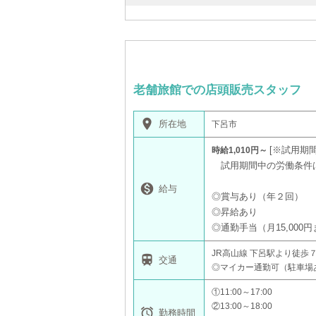
老舗旅館での店頭販売スタッフ
place
所在地
下呂市
※試用期間
時給1,010円～
試用期間中の労働条件

給与
◎賞与あり（年２回）
◎昇給あり
◎通勤手当（月15,000
JR高山線 下呂駅より徒歩

交通
◎マイカー通勤可（駐車場
①11:00～17:00
②13:00～18:00

勤務時間