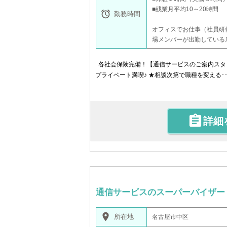
■残業月平均10～20時間

勤務時間
オフィスでお仕事（社員研
場メンバーが出勤している
各社会保険完備！【通信サービスのご案内スタッ
プライベート満喫♪ ★相談次第で職種を変える･･

詳細
通信サービスのスーパーバイザー
place
所在地
名古屋市中区