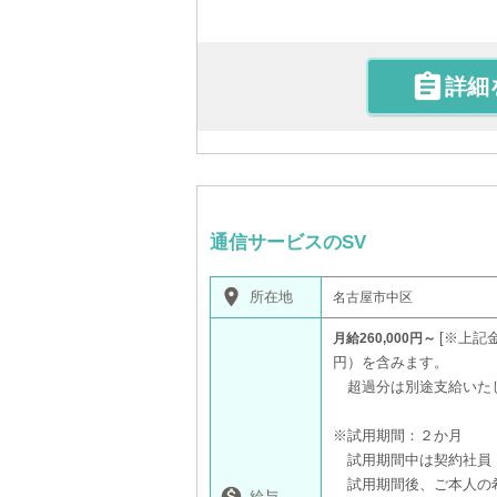

詳細
通信サービスのSV
place
所在地
名古屋市中区
※上記金
月給260,000円～
円）を含みます。
超過分は別途支給いた
※試用期間：２か月
試用期間中は契約社員
試用期間後、ご本人の

給与