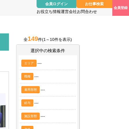
会員ログイン
お仕事検索
会員登録
お役立ち情報
運営会社
お問合わせ
149
全
件
(1～10件を表示)
選択中の検索条件
---
エリア
---
職種
---
雇用形態
---
給与
---
施設形態