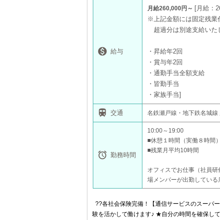
月給：26
月給260,000円～
※上記金額には固定残業代
超過分は別途支給いた

給与
・昇給年2回
・賞与年2回
・通勤手当全額支給
・皆勤手当
・家族手当

交通
名鉄瀬戸線・地下鉄名城線
10:00～19:00
■休憩１時間（実働８時間
■残業月平均10時間

勤務時間
オフィスでお仕事（社員研
場メンバーが出勤している
??各社会保険完備！【通信サービスのスーパー
験を活かして働けます♪ ★自分の時間を確保して楽