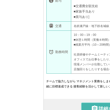

給与
■交通費全額支給
■家族手当あり
■賞与あり

交通
名鉄瀬戸線・地下鉄名城線
10：00～19：00
■休憩１時間（実働８時間
■残業月平均（10～20時間

勤務時間
社員研修やチームミーティ
オフィスでお仕事をしたり
現場メンバーが出勤してい
店舗回りをしたりする場合
チームで協力しながら マネジメント業務をしま
緒に目標達成できる 接客経験を活かして新しいこ

詳細