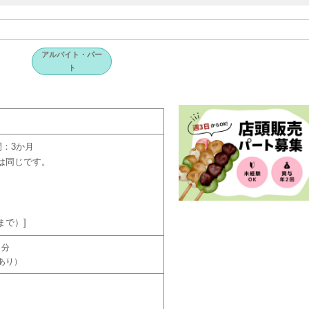
アルバイト・パー
ト
：3か月
は同じです。
円まで）
７分
あり）