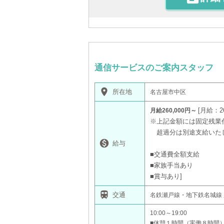
通信サービスのご案内スタッフ
place
所在地
名古屋市中区
月給：26
月給260,000円～
※上記金額には固定残業代
超過分は別途支給いた

給与
■交通費全額支給
■家族手当あり
■賞与あり

交通
名鉄瀬戸線・地下鉄名城線
10:00～19:00
■休憩１時間（実働８時間