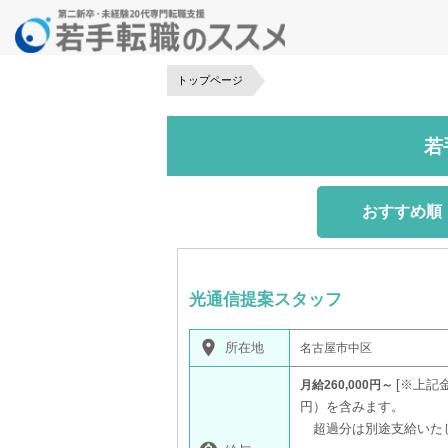
トップページ
若
おすすめ順
光通信提案スタッフ
place
所在地
名古屋市中区
※上記金
月給260,000円～
円）を含みます。
超過分は別途支給いた