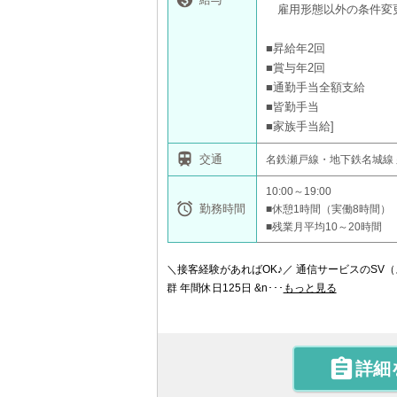
雇用形態以外の条件変
■昇給年2回
■賞与年2回
■通勤手当全額支給
■皆勤手当
■家族手当給

交通
名鉄瀬戸線・地下鉄名城線
10:00～19:00

勤務時間
■休憩1時間（実働8時間）
■残業月平均10～20時間
＼接客経験があればOK♪／ 通信サービスのSV
群 年間休日125日 &n･･･
もっと見る

詳細