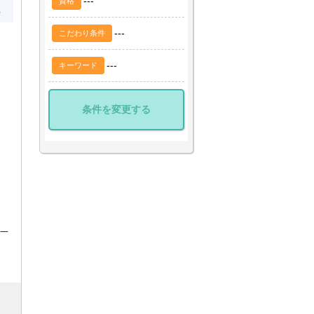
---
資格
---
こだわり条件
---
キーワード
条件を変更する
一