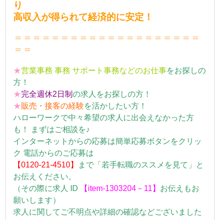
り
高収入が得られて経済的に安定！
＝＝＝＝＝＝＝＝＝＝＝＝＝＝＝＝＝＝＝＝
＝＝
★
営業事務 事務 サポート事務などのお仕事
をお探しの
方！
★
完全週休2日制
の求人をお探しの方！
★
販売・接客の
経験
を活かしたい方！
ハローワークで中々希望の求人に出会えなかった方
も！ まずはご相談を♪
インターネットからの応募は簡単応募ボタンをクリッ
ク 電話からのご応募は
【0120-21-4510】
まで「若手転職のススメを見て」と
お伝えください。
（その際に求人 ID
【item-1303204－11】
お伝えもお
願いします）
求人に関してご不明点や詳細の確認などございました