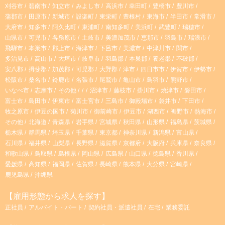
r
刈谷市
碧南市
知立市
みよし市
高浜市
幸田町
豊橋市
豊川市
蒲郡市
田原市
新城市
設楽町
東栄町
豊根村
東海市
半田市
常滑市
大府市
知多市
阿久比町
東浦町
南知多町
美浜町
武豊町
瑞穂市
a
山県市
可児市
各務原市
土岐市
美濃加茂市
恵那市
羽島市
瑞浪市
飛騨市
本巣市
郡上市
海津市
下呂市
美濃市
中津川市
関市
m
多治見市
高山市
大垣市
岐阜市
羽島郡
本巣郡
養老郡
不破郡
安八郡
揖斐郡
加茂郡
可児郡
大野郡
津市
四日市市
伊賀市
伊勢市
松阪市
桑名市
鈴鹿市
名張市
尾鷲市
亀山市
鳥羽市
熊野市
いなべ市
志摩市
その他
沼津市
藤枝市
掛川市
焼津市
磐田市
富士市
島田市
伊東市
富士宮市
三島市
御殿場市
袋井市
下田市
牧之原市
伊豆の国市
菊川市
御前崎市
伊豆市
湖西市
裾野市
熱海市
その他
北海道
青森県
岩手県
宮城県
秋田県
山形県
福島県
茨城県
栃木県
群馬県
埼玉県
千葉県
東京都
神奈川県
新潟県
富山県
石川県
福井県
山梨県
長野県
滋賀県
京都府
大阪府
兵庫県
奈良県
和歌山県
鳥取県
島根県
岡山県
広島県
山口県
徳島県
香川県
愛媛県
高知県
福岡県
佐賀県
長崎県
熊本県
大分県
宮崎県
鹿児島県
沖縄県
【雇用形態から求人を探す】
正社員
アルバイト・パート
契約社員・派遣社員
在宅
業務委託