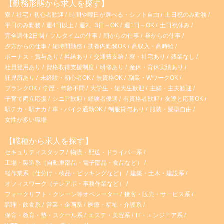
【勤務形態から求人を探す】
寮
社宅
初心者歓迎
時間や曜日が選べる・シフト自由
土日祝のみ勤務
平日のみ勤務
週4日以上
週2、3日～OK
週1日～OK
土日祝休み
完全週休2日制
フルタイムの仕事
朝からの仕事
昼からの仕事
夕方からの仕事
短時間勤務
扶養内勤務OK
高収入・高時給
ボーナス・賞与あり
昇給あり
交通費支給
寮・社宅あり
残業なし
社員登用あり
資格取得支援制度
研修あり
産休・育休実績あり
託児所あり
未経験・初心者OK
無資格OK
副業・WワークOK
ブランクOK
学歴・年齢不問
大学生・短大生歓迎
主婦・主夫歓迎
子育て両立応援
シニア歓迎
経験者優遇
有資格者歓迎
友達と応募OK
駅チカ・駅ナカ
車・バイク通勤OK
制服貸与あり
服装・髪型自由
女性が多い職場
【職種から求人を探す】
セキュリティスタッフ
物流・配送・ドライバー系
工場・製造系（自動車部品・電子部品・食品など）
軽作業系（仕分け・検品・ピッキングなど）
建築・土木・建設系
オフィスワーク（テレアポ・事務作業など）
フォークリフト・クレーン等オペレーター
接客・販売・サービス系
調理・飲食系
営業・企画系
医療・福祉・介護系
保育・教育・塾・スクール系
エステ・美容系
IT・エンジニア系