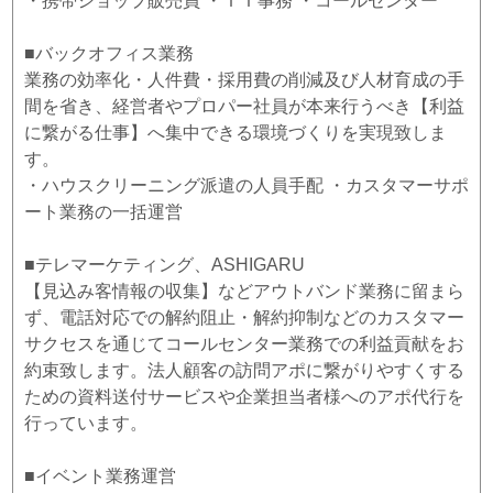
・携帯ショップ販売員 ・ＩＴ事務 ・コールセンター
■バックオフィス業務
業務の効率化・人件費・採用費の削減及び人材育成の手
間を省き、経営者やプロパー社員が本来行うべき【利益
に繋がる仕事】へ集中できる環境づくりを実現致しま
す。
・ハウスクリーニング派遣の人員手配 ・カスタマーサポ
ート業務の一括運営
■テレマーケティング、ASHIGARU
【見込み客情報の収集】などアウトバンド業務に留まら
ず、電話対応での解約阻止・解約抑制などのカスタマー
サクセスを通じてコールセンター業務での利益貢献をお
約束致します。法人顧客の訪問アポに繋がりやすくする
ための資料送付サービスや企業担当者様へのアポ代行を
行っています。
■イベント業務運営