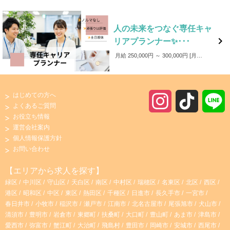
人の未来をつなぐ専任キャ

リアプランナー✨･･･
月給 250,000円 ～ 300,000円
月給：250,000～300,000（経験に応じて決定) ★業績に応じて別途インセンティブ支給あり ★資格手当あり 人事に関する資格をお持ちの方は面接時にぜひお伝えください！
はじめての方へ
I
T
よくあるご質問
お役立ち情報
n
i
運営会社案内
個人情報保護方針
s
k
お問い合わせ
t
T
【エリアから求人を探す】
緑区
中川区
守山区
天白区
南区
中村区
瑞穂区
名東区
北区
西区
a
o
港区
昭和区
中区
東区
熱田区
千種区
日進市
長久手市
一宮市
春日井市
小牧市
稲沢市
瀬戸市
江南市
北名古屋市
尾張旭市
犬山市
g
k
清須市
豊明市
岩倉市
東郷町
扶桑町
大口町
豊山町
あま市
津島市
愛西市
弥富市
蟹江町
大治町
飛島村
豊田市
岡崎市
安城市
西尾市