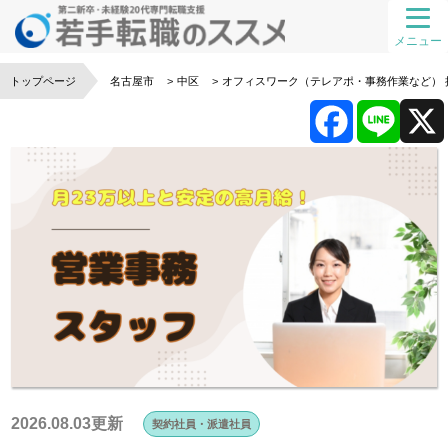
メニュー
トップページ
名古屋市
中区
オフィスワーク（テレアポ・事務作業など）
F
L
a
i
c
n
e
e
b
o
2026.08.03更新
契約社員・派遣社員
o