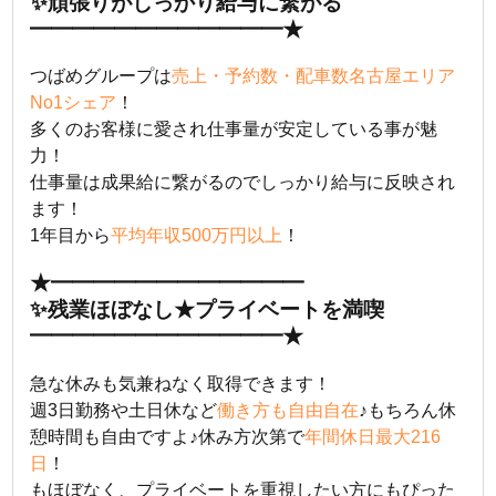
✨頑張りがしっかり給与に繋がる
━━━━━━━━━━━━★
つばめグループは
売上・予約数・配車数名古屋エリア
No1シェア
！
多くのお客様に愛され仕事量が安定している事が魅
力！
仕事量は成果給に繋がるのでしっかり給与に反映され
ます！
1年目から
平均年収500万円以上
！
★━━━━━━━━━━━━
✨残業ほぼなし★プライベートを満喫
━━━━━━━━━━━━★
急な休みも気兼ねなく取得できます！
週3日勤務や土日休など
働き方も自由自在
♪もちろん休
憩時間も自由ですよ♪休み方次第で
年間休日最大216
日
！
もほぼなく、プライベートを重視したい方にもぴった