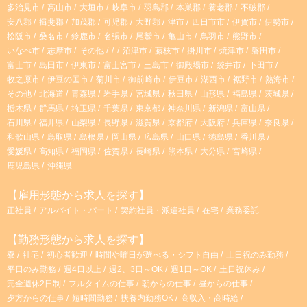
多治見市
高山市
大垣市
岐阜市
羽島郡
本巣郡
養老郡
不破郡
安八郡
揖斐郡
加茂郡
可児郡
大野郡
津市
四日市市
伊賀市
伊勢市
松阪市
桑名市
鈴鹿市
名張市
尾鷲市
亀山市
鳥羽市
熊野市
いなべ市
志摩市
その他
沼津市
藤枝市
掛川市
焼津市
磐田市
富士市
島田市
伊東市
富士宮市
三島市
御殿場市
袋井市
下田市
牧之原市
伊豆の国市
菊川市
御前崎市
伊豆市
湖西市
裾野市
熱海市
その他
北海道
青森県
岩手県
宮城県
秋田県
山形県
福島県
茨城県
栃木県
群馬県
埼玉県
千葉県
東京都
神奈川県
新潟県
富山県
石川県
福井県
山梨県
長野県
滋賀県
京都府
大阪府
兵庫県
奈良県
和歌山県
鳥取県
島根県
岡山県
広島県
山口県
徳島県
香川県
愛媛県
高知県
福岡県
佐賀県
長崎県
熊本県
大分県
宮崎県
鹿児島県
沖縄県
【雇用形態から求人を探す】
正社員
アルバイト・パート
契約社員・派遣社員
在宅
業務委託
【勤務形態から求人を探す】
寮
社宅
初心者歓迎
時間や曜日が選べる・シフト自由
土日祝のみ勤務
平日のみ勤務
週4日以上
週2、3日～OK
週1日～OK
土日祝休み
完全週休2日制
フルタイムの仕事
朝からの仕事
昼からの仕事
夕方からの仕事
短時間勤務
扶養内勤務OK
高収入・高時給