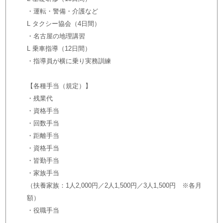
・運転・警備・介護など
L タクシー協会（4日間）
・名古屋の地理講習
L 乗車指導（12日間）
・指導員が横に乗り実務訓練
【各種手当（規定）】
・残業代
・資格手当
・回数手当
・距離手当
・資格手当
・皆勤手当
・家族手当
（扶養家族：1人2,000円／2人1,500円／3人1,500円 ※各月
額）
・役職手当