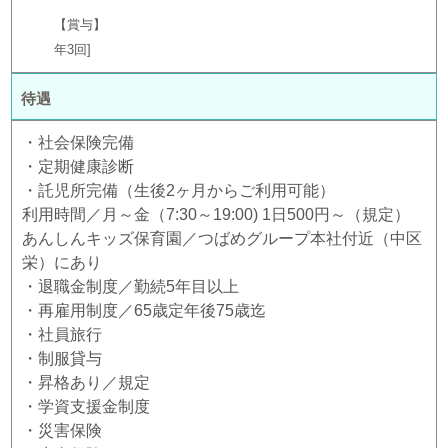
【賞与】
年3回
待遇
・社会保険完備
・定期健康診断
・託児所完備（生後2ヶ月からご利用可能）
利用時間／月～金（7:30～19:00) 1日500円～（規定）
あんしんキッズ保育園／つばめグループ本社付近（中区
栄）にあり
・退職金制度／勤続5年目以上
・再雇用制度／65歳定年後75歳迄
・社員旅行
・制服貸与
・昇格あり／規定
・学資支援金制度
・災害保険