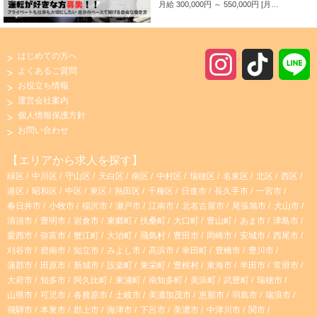
月給 300,000円 ～ 550,000円
月給＋成果給あり 【賞与あり】 年3回 【成果給あり】 売上に応じて、基本給に加え成果給（売上の42%程度）を支給。 当社はご予約やアプリでの配車が多く、新人のドライバーにも安定してお仕事をお任せできるので、１年目からベテランと同様の給与を得ることができます。 【手当】 皆勤手当・回数手当・家族手当・資格手当・役職手当など 【事故補償】 万が一事故が発生した場合、事故費用は会社が負担します。 【保証給あり】 入社後最大１年間は保証給制度あり！ ※規定がございます 保証給のある期間にお仕事に慣れていただくことや、接客・運転技術向上に集中して取り組んでいただくことが可能です。
はじめての方へ
I
T
よくあるご質問
お役立ち情報
n
i
運営会社案内
個人情報保護方針
s
k
お問い合わせ
t
T
【エリアから求人を探す】
緑区
中川区
守山区
天白区
南区
中村区
瑞穂区
名東区
北区
西区
a
o
港区
昭和区
中区
東区
熱田区
千種区
日進市
長久手市
一宮市
春日井市
小牧市
稲沢市
瀬戸市
江南市
北名古屋市
尾張旭市
犬山市
g
k
清須市
豊明市
岩倉市
東郷町
扶桑町
大口町
豊山町
あま市
津島市
愛西市
弥富市
蟹江町
大治町
飛島村
豊田市
岡崎市
安城市
西尾市
r
刈谷市
碧南市
知立市
みよし市
高浜市
幸田町
豊橋市
豊川市
蒲郡市
田原市
新城市
設楽町
東栄町
豊根村
東海市
半田市
常滑市
大府市
知多市
阿久比町
東浦町
南知多町
美浜町
武豊町
瑞穂市
a
山県市
可児市
各務原市
土岐市
美濃加茂市
恵那市
羽島市
瑞浪市
飛騨市
本巣市
郡上市
海津市
下呂市
美濃市
中津川市
関市
m