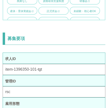
残業なし
資格取得支援制度
研修あり
産休・育休実績あり
託児所あり
未経験・初心者OK
主婦・主夫歓迎
子育て両立応援
駅チカ・駅ナカ
車・バイク通勤OK
制服貸与あり
募集要項
求人ID
item-1396350-101-tgt
管理ID
rsc
雇用形態