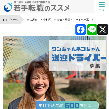
メニュー
トップページ
名古屋市
中村区
物流・配送・ドライバー系
F
L
a
i
c
n
e
e
b
o
o