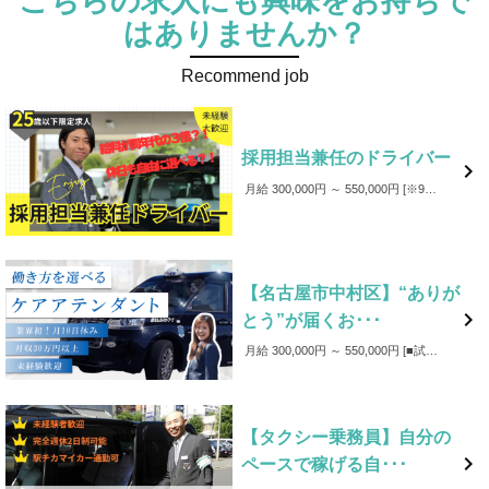
こちらの求人にも興味をお持ちで
はありませんか？
Recommend job
採用担当兼任のドライバー

月給 300,000円 ～ 550,000円
※98％が未経験者で平均月収38万円以上！ ※安心の給与保障制度あり （乗務開始から最大12ヶ月／個人の業績により総額が保障給を超える場合は全額支給） ■収入例 ・初年度平均年収535万円 ・全社員平均年収557万円 ※研修期間中は月給209,300円～ 研修期間約42日間 L 2種免許取得（最大10日間） L 基礎研修（18日間） ・運転・警備・介護など L タクシー協会（4日間） ・名古屋の地理講習 L 乗車指導（12日間） ・指導員が横に乗り実務訓練 【各種手当（規定）】 ・残業代 ・資格手当 ・回数手当 ・距離手当 ・資格手当 ・皆勤手当 ・家族手当 （扶養家族：1人2,000円／2人1,500円／3人1,500円 ※各月額） ・役職手当 【賞与】 年3回
【名古屋市中村区】“ありが

とう”が届くお･･･
月給 300,000円 ～ 550,000円
■試用期間：6か月（うち35日間は、研修期間) ※研修期間中の給与は月給209,300円～となります。 ■賞与：年3回 ■成果給あり：売上に応じて、基本給に加え成果給（売上の42%程度）を支給 ■各種手当（皆勤・回数・家族・資格・役職） ■支援金制度（入社・学資） ■事故補償（万が一事故が発生した場合、事故費用は会社が負担します。）
【タクシー乗務員】自分の

ペースで稼げる自･･･