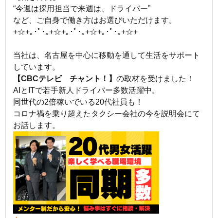
“今週は採用担当で来週は、ドライバー”
など、ご自身で働き方はお選びいただけます。
+☆+｡･ﾟ･｡+☆+｡･ﾟ･｡+☆+｡･ﾟ･｡+☆+
当社は、名古屋を中心に移動を通して生活をサポート
しています。
【CBCテレビ チャント！】
の取材を受けました！
AIとITで若手新人ドライバー多数活躍中。
同世代の2倍稼いでいる20代社員も！
コロナ禍を乗り超えたタクシー会社の今を説明会にて
お話します。