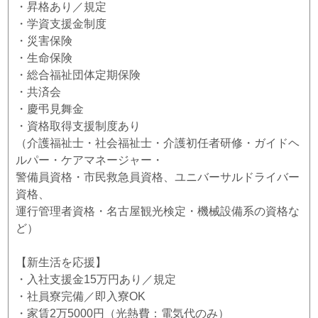
・昇格あり／規定
・学資支援金制度
・災害保険
・生命保険
・総合福祉団体定期保険
・共済会
・慶弔見舞金
・資格取得支援制度あり
（介護福祉士・社会福祉士・介護初任者研修・ガイドヘ
ルパー・ケアマネージャー・
警備員資格・市民救急員資格、ユニバーサルドライバー
資格、
運行管理者資格・名古屋観光検定・機械設備系の資格な
ど）
【新生活を応援】
・入社支援金15万円あり／規定
・社員寮完備／即入寮OK
・家賃2万5000円（光熱費：電気代のみ）