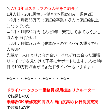
＼
入社1年目スタッフの収入例をご紹介
／
1月入社・20代男性／<働き方>昼勤のみ・週休2日
→9月：月収33万円｛保証給卒業！収入は保証給以上
になっていた！
→2月：月収34万円｛入社1年、安定してきてもう少し
収入を上げたい！
→3月：月収37万円｛先輩からのアドバイス通りで収
入もUP！
先輩が一人ひとりと向き合い、それぞれに合った頑張
りスイッチを見つけて丁寧にサポートします。入社1年
目で100万円貯金ができたドライバーもいますよ♪
+☆+｡･ﾟ･｡+☆+｡･ﾟ･｡+☆+｡･ﾟ･｡+☆+
ドライバー タクシー乗務員 採用担当 リクルーター
でお探しの方！
未経験OK 研修充実 高収入 自由度高め 休日制度充実
でお探しの方！