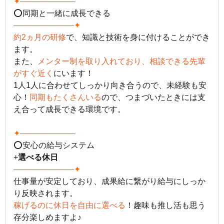
✦──────────
⭕同期と一緒に成長できる
───────────✦
約2ヵ月の研修
で、知識と技術を身に付けることができ
ます。
また、
メンター制を取り入れており、相談できる先輩
がすぐ近く
にいます！
1人1人に合わせてしっかり向き合うので、未経験も安
心！
同期もたくさんいる
ので、つまづいたときには支
え合って成長できる環境です。
✦──────────
⭕安心の給与システム
+
選べる休日
───────────✦
仕事量が安定しており、成果給に繋がり給与にしっか
り反映されます。
稼げるのに休日を自由に選べる
！趣味も推し活も思う
存分楽しめますよ♪