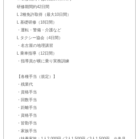
研修期間約42日間
L 2種免許取得（最大10日間）
L 基礎研修（18日間）
・運転・警備・介護など
L タクシー協会（4日間）
・名古屋の地理講習
L 乗車指導（12日間）
・指導員が横に乗り実務訓練
【各種手当（規定）】
・残業代
・資格手当
・回数手当
・距離手当
・資格手当
・皆勤手当
・家族手当
（扶養家族：1人2,000円／2人1,500円／3人1,500円 ※各月