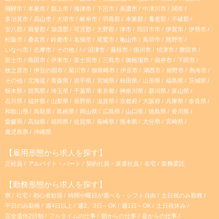
飛騨市
本巣市
郡上市
海津市
下呂市
美濃市
中津川市
関市
m
多治見市
高山市
大垣市
岐阜市
羽島郡
本巣郡
養老郡
不破郡
安八郡
揖斐郡
加茂郡
可児郡
大野郡
津市
四日市市
伊賀市
伊勢市
松阪市
桑名市
鈴鹿市
名張市
尾鷲市
亀山市
鳥羽市
熊野市
いなべ市
志摩市
その他
沼津市
藤枝市
掛川市
焼津市
磐田市
富士市
島田市
伊東市
富士宮市
三島市
御殿場市
袋井市
下田市
牧之原市
伊豆の国市
菊川市
御前崎市
伊豆市
湖西市
裾野市
熱海市
その他
北海道
青森県
岩手県
宮城県
秋田県
山形県
福島県
茨城県
栃木県
群馬県
埼玉県
千葉県
東京都
神奈川県
新潟県
富山県
石川県
福井県
山梨県
長野県
滋賀県
京都府
大阪府
兵庫県
奈良県
和歌山県
鳥取県
島根県
岡山県
広島県
山口県
徳島県
香川県
愛媛県
高知県
福岡県
佐賀県
長崎県
熊本県
大分県
宮崎県
鹿児島県
沖縄県
【雇用形態から求人を探す】
正社員
アルバイト・パート
契約社員・派遣社員
在宅
業務委託
【勤務形態から求人を探す】
寮
社宅
初心者歓迎
時間や曜日が選べる・シフト自由
土日祝のみ勤務
平日のみ勤務
週4日以上
週2、3日～OK
週1日～OK
土日祝休み
完全週休2日制
フルタイムの仕事
朝からの仕事
昼からの仕事