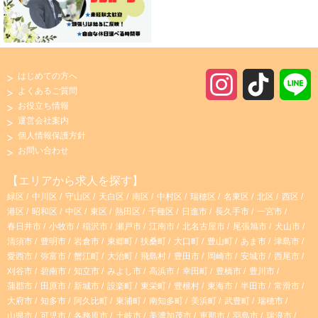
はじめての方へ
I
T
よくあるご質問
お役立ち情報
n
i
運営会社案内
個人情報保護方針
s
k
お問い合わせ
t
T
【エリアから求人を探す】
緑区
中川区
守山区
天白区
南区
中村区
瑞穂区
名東区
北区
西区
a
o
港区
昭和区
中区
東区
熱田区
千種区
日進市
長久手市
一宮市
春日井市
小牧市
稲沢市
瀬戸市
江南市
北名古屋市
尾張旭市
犬山市
g
k
清須市
豊明市
岩倉市
東郷町
扶桑町
大口町
豊山町
あま市
津島市
愛西市
弥富市
蟹江町
大治町
飛島村
豊田市
岡崎市
安城市
西尾市
r
刈谷市
碧南市
知立市
みよし市
高浜市
幸田町
豊橋市
豊川市
蒲郡市
田原市
新城市
設楽町
東栄町
豊根村
東海市
半田市
常滑市
大府市
知多市
阿久比町
東浦町
南知多町
美浜町
武豊町
瑞穂市
a
山県市
可児市
各務原市
土岐市
美濃加茂市
恵那市
羽島市
瑞浪市