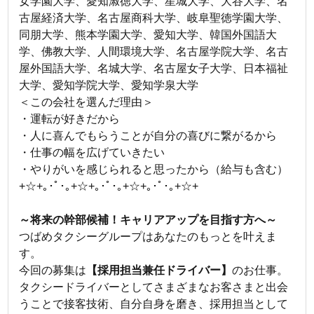
女学園大学、愛知淑徳大学、星城大学、大谷大学、名
古屋経済大学、名古屋商科大学、岐阜聖徳学園大学、
同朋大学、熊本学園大学、愛知大学、韓国外国語大
学、佛教大学、人間環境大学、名古屋学院大学、名古
屋外国語大学、名城大学、名古屋女子大学、日本福祉
大学、愛知学院大学、愛知学泉大学
＜この会社を選んだ理由＞
・運転が好きだから
・人に喜んでもらうことが自分の喜びに繋がるから
・仕事の幅を広げていきたい
・やりがいを感じられると思ったから（給与も含む）
+☆+｡･ﾟ･｡+☆+｡･ﾟ･｡+☆+｡･ﾟ･｡+☆+
～将来の幹部候補！キャリアアップを目指す方へ～
つばめタクシーグループはあなたのもっとを叶えま
す。
今回の募集は
【採用担当兼任ドライバー】
のお仕事。
タクシードライバーとしてさまざまなお客さまと出会
うことで接客技術、自分自身を磨き、採用担当として