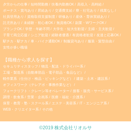
夕方からの仕事
短時間勤務
扶養内勤務OK
高収入・高時給
ボーナス・賞与あり
昇給あり
交通費支給
寮・社宅あり
残業なし
社員登用あり
資格取得支援制度
研修あり
産休・育休実績あり
託児所あり
未経験・初心者OK
無資格OK
副業・WワークOK
ブランクOK
学歴・年齢不問
大学生・短大生歓迎
主婦・主夫歓迎
子育て両立応援
シニア歓迎
経験者優遇
有資格者歓迎
友達と応募OK
駅チカ・駅ナカ
車・バイク通勤OK
制服貸与あり
服装・髪型自由
女性が多い職場
【職種から求人を探す】
セキュリティスタッフ
物流・配送・ドライバー系
工場・製造系（自動車部品・電子部品・食品など）
軽作業系（仕分け・検品・ピッキングなど）
建築・土木・建設系
オフィスワーク（テレアポ・事務作業など）
フォークリフト・クレーン等オペレーター
接客・販売・サービス系
調理・飲食系
営業・企画系
医療・福祉・介護系
保育・教育・塾・スクール系
エステ・美容系
IT・エンジニア系
WEB・クリエイター系
その他
©2019 株式会社リオルサ