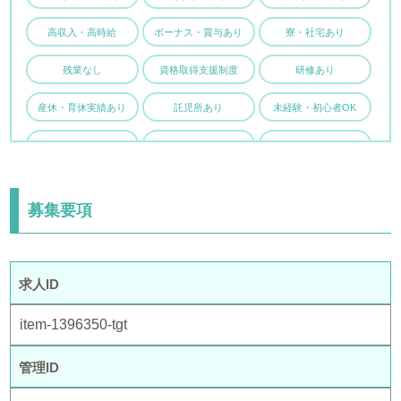
高収入・高時給
ボーナス・賞与あり
寮・社宅あり
残業なし
資格取得支援制度
研修あり
産休・育休実績あり
託児所あり
未経験・初心者OK
子育て両立応援
駅チカ・駅ナカ
車・バイク通勤OK
募集要項
求人ID
item-1396350-tgt
管理ID