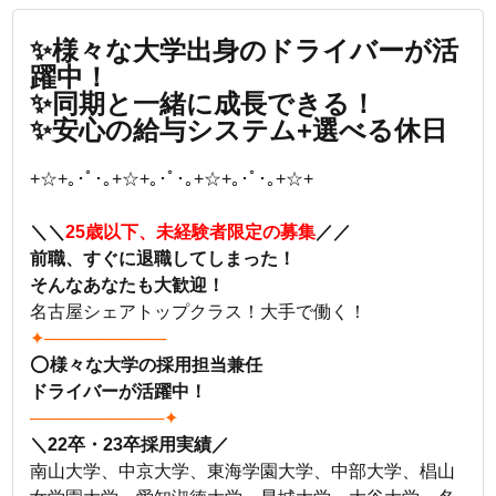
✨様々な大学出身のドライバーが活
躍中！
✨同期と一緒に成長できる！
✨安心の
給与システム+選べる休日
+☆+｡･ﾟ･｡+☆+｡･ﾟ･｡+☆+｡･ﾟ･｡+☆+
＼＼
25歳以下、未経験者限定の募集
／／
前職、すぐに退職してしまった！
そんなあなたも大歓迎！
名古屋シェアトップクラス！大手で働く！
✦──────────
⭕
様々な大学の採用担当兼任
ドライバーが活躍中！
───────────✦
＼22卒・23卒採用実績／
南山大学、中京大学、東海学園大学、中部大学、椙山