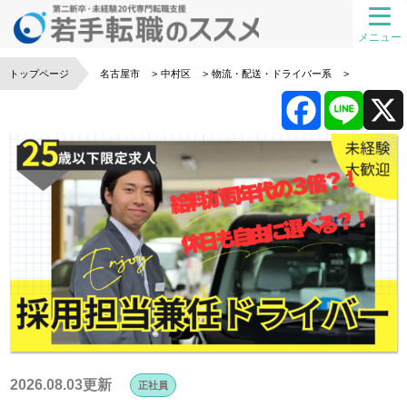
メニュー
トップページ
名古屋市
中村区
物流・配送・ドライバー系
F
L
a
i
c
n
e
e
b
o
2026.08.03更新
正社員
o