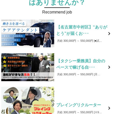
はありませんか？
Recommend job
【名古屋市中村区】“ありが

とう”が届くお･･･
月給 300,000円 ～ 550,000円
■試用期間：6か月（うち35日間は、研修期間) ※研修期間中の給与は月給209,300円～となります。 ■賞与：年3回 ■成果給あり：売上に応じて、基本給に加え成果給（売上の42%程度）を支給 ■各種手当（皆勤・回数・家族・資格・役職） ■支援金制度（入社・学資） ■事故補償（万が一事故が発生した場合、事故費用は会社が負担します。）
【タクシー乗務員】自分の

ペースで稼げる自･･･
月給 300,000円 ～ 550,000円
月給＋成果給あり 【賞与あり】 年3回 【成果給あり】 売上に応じて、基本給に加え成果給（売上の42%程度）を支給。 当社はご予約やアプリでの配車が多く、新人のドライバーにも安定してお仕事をお任せできるので、１年目からベテランと同様の給与を得ることができます。 【手当】 皆勤手当・回数手当・家族手当・資格手当・役職手当など 【事故補償】 万が一事故が発生した場合、事故費用は会社が負担します。 【保証給あり】 入社後最大１年間は保証給制度あり！ ※規定がございます 保証給のある期間にお仕事に慣れていただくことや、接客・運転技術向上に集中して取り組んでいただくことが可能です。
プレイングリクルーター

月給 300,000円 ～ 550,000円
※98％が未経験者で平均月収38万円以上！ ※安心の給与保障制度あり （乗務開始から最大12ヶ月／個人の業績により総額が保障給を超える場合は全額支給） ■収入例 ・初年度平均年収535万円 ・全社員平均年収557万円 ※研修期間中は月給209,300円～ 研修期間約42日間 L 2種免許取得（最大10日間） L 基礎研修（18日間） ・運転・警備・介護など L タクシー協会（4日間） ・名古屋の地理講習 L 乗車指導（12日間） ・指導員が横に乗り実務訓練 【各種手当（規定）】 ・残業代 ・資格手当 ・回数手当 ・距離手当 ・資格手当 ・皆勤手当 ・家族手当 （扶養家族：1人2,000円／2人1,500円／3人1,500円 ※各月額） ・役職手当 【賞与】 年3回