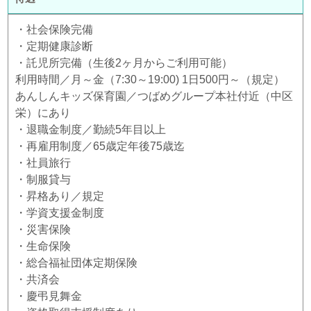
・社会保険完備
・定期健康診断
・託児所完備（生後2ヶ月からご利用可能）
利用時間／月～金（7:30～19:00) 1日500円～（規定）
あんしんキッズ保育園／つばめグループ本社付近（中区
栄）にあり
・退職金制度／勤続5年目以上
・再雇用制度／65歳定年後75歳迄
・社員旅行
・制服貸与
・昇格あり／規定
・学資支援金制度
・災害保険
・生命保険
・総合福祉団体定期保険
・共済会
・慶弔見舞金