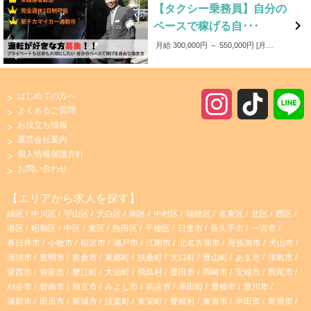
【タクシー乗務員】自分の

ペースで稼げる自･･･
月給 300,000円 ～ 550,000円
月給＋成果給あり 【賞与あり】 年3回 【成果給あり】 売上に応じて、基本給に加え成果給（売上の42%程度）を支給。 当社はご予約やアプリでの配車が多く、新人のドライバーにも安定してお仕事をお任せできるので、１年目からベテランと同様の給与を得ることができます。 【手当】 皆勤手当・回数手当・家族手当・資格手当・役職手当など 【事故補償】 万が一事故が発生した場合、事故費用は会社が負担します。 【保証給あり】 入社後最大１年間は保証給制度あり！ ※規定がございます 保証給のある期間にお仕事に慣れていただくことや、接客・運転技術向上に集中して取り組んでいただくことが可能です。
はじめての方へ
I
T
よくあるご質問
お役立ち情報
n
i
運営会社案内
個人情報保護方針
s
k
お問い合わせ
t
T
【エリアから求人を探す】
緑区
中川区
守山区
天白区
南区
中村区
瑞穂区
名東区
北区
西区
a
o
港区
昭和区
中区
東区
熱田区
千種区
日進市
長久手市
一宮市
春日井市
小牧市
稲沢市
瀬戸市
江南市
北名古屋市
尾張旭市
犬山市
g
k
清須市
豊明市
岩倉市
東郷町
扶桑町
大口町
豊山町
あま市
津島市
愛西市
弥富市
蟹江町
大治町
飛島村
豊田市
岡崎市
安城市
西尾市
r
刈谷市
碧南市
知立市
みよし市
高浜市
幸田町
豊橋市
豊川市
蒲郡市
田原市
新城市
設楽町
東栄町
豊根村
東海市
半田市
常滑市