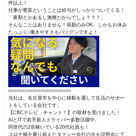
件以上！
仕事が豊富ということは給与がしっかりついてくる！
「夜勤とかあるし激務だからでしょ？？？」
そんなことはありません！昼勤のみOK、しかもお休み
たっぷり♪働きやすさもバツグンですよ！
=======================
当社は、名古屋市を中心に移動を通して生活のサポー
トをしている会社です。
【CBCテレビ チャント！】の取材を受けました！
AIとITで若手新人ドライバー多数活躍中。
同世代の2倍稼いでいる20代社員も！
コロナ禍を乗り超えたタクシー会社の今を説明会にて