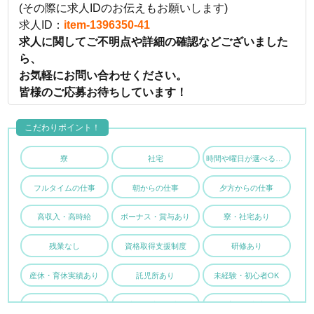
(その際に求人IDのお伝えもお願いします)
求人ID：
item-1396350-41
求人に関してご不明点や詳細の確認などございました
ら、
お気軽にお問い合わせください。
皆様のご応募お待ちしています！
こだわりポイント！
寮
社宅
時間や曜日が選べる・シフト自由
フルタイムの仕事
朝からの仕事
夕方からの仕事
高収入・高時給
ボーナス・賞与あり
寮・社宅あり
残業なし
資格取得支援制度
研修あり
産休・育休実績あり
託児所あり
未経験・初心者OK
ブランクOK
主婦・主夫歓迎
子育て両立応援