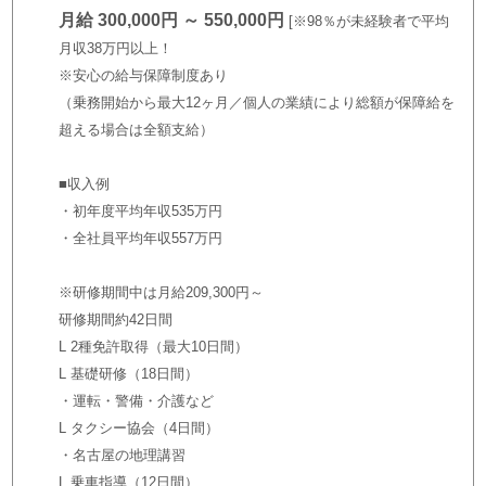
月給 300,000円 ～ 550,000円
※98％が未経験者で平均
月収38万円以上！
※安心の給与保障制度あり
（乗務開始から最大12ヶ月／個人の業績により総額が保障給を
超える場合は全額支給）
■収入例
・初年度平均年収535万円
・全社員平均年収557万円
※研修期間中は月給209,300円～
研修期間約42日間
L 2種免許取得（最大10日間）
L 基礎研修（18日間）
・運転・警備・介護など
L タクシー協会（4日間）
・名古屋の地理講習
L 乗車指導（12日間）