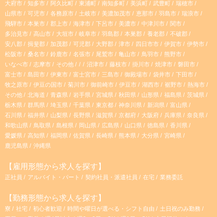
大府市
知多市
阿久比町
東浦町
南知多町
美浜町
武豊町
瑞穂市
a
山県市
可児市
各務原市
土岐市
美濃加茂市
恵那市
羽島市
瑞浪市
飛騨市
本巣市
郡上市
海津市
下呂市
美濃市
中津川市
関市
m
多治見市
高山市
大垣市
岐阜市
羽島郡
本巣郡
養老郡
不破郡
安八郡
揖斐郡
加茂郡
可児郡
大野郡
津市
四日市市
伊賀市
伊勢市
松阪市
桑名市
鈴鹿市
名張市
尾鷲市
亀山市
鳥羽市
熊野市
いなべ市
志摩市
その他
沼津市
藤枝市
掛川市
焼津市
磐田市
富士市
島田市
伊東市
富士宮市
三島市
御殿場市
袋井市
下田市
牧之原市
伊豆の国市
菊川市
御前崎市
伊豆市
湖西市
裾野市
熱海市
その他
北海道
青森県
岩手県
宮城県
秋田県
山形県
福島県
茨城県
栃木県
群馬県
埼玉県
千葉県
東京都
神奈川県
新潟県
富山県
石川県
福井県
山梨県
長野県
滋賀県
京都府
大阪府
兵庫県
奈良県
和歌山県
鳥取県
島根県
岡山県
広島県
山口県
徳島県
香川県
愛媛県
高知県
福岡県
佐賀県
長崎県
熊本県
大分県
宮崎県
鹿児島県
沖縄県
【雇用形態から求人を探す】
正社員
アルバイト・パート
契約社員・派遣社員
在宅
業務委託
【勤務形態から求人を探す】
寮
社宅
初心者歓迎
時間や曜日が選べる・シフト自由
土日祝のみ勤務