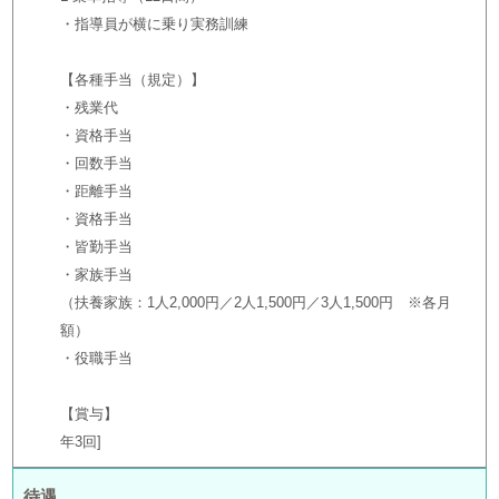
・指導員が横に乗り実務訓練
【各種手当（規定）】
・残業代
・資格手当
・回数手当
・距離手当
・資格手当
・皆勤手当
・家族手当
（扶養家族：1人2,000円／2人1,500円／3人1,500円 ※各月
額）
・役職手当
【賞与】
年3回
待遇