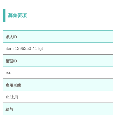
駅チカ・駅ナカ
車・バイク通勤OK
制服貸与あり
募集要項
求人ID
item-1396350-41-tgt
管理ID
rsc
雇用形態
正社員
給与