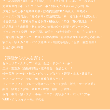
平日のみ勤務
週4日以上
週2、3日～OK
週1日～OK
土日祝休み
完全週休2日制
フルタイムの仕事
朝からの仕事
昼からの仕事
夕方からの仕事
短時間勤務
扶養内勤務OK
高収入・高時給
ボーナス・賞与あり
昇給あり
交通費支給
寮・社宅あり
残業なし
社員登用あり
資格取得支援制度
研修あり
産休・育休実績あり
託児所あり
未経験・初心者OK
無資格OK
副業・WワークOK
ブランクOK
学歴・年齢不問
大学生・短大生歓迎
主婦・主夫歓迎
子育て両立応援
シニア歓迎
経験者優遇
有資格者歓迎
友達と応募OK
駅チカ・駅ナカ
車・バイク通勤OK
制服貸与あり
服装・髪型自由
女性が多い職場
【職種から求人を探す】
セキュリティスタッフ
物流・配送・ドライバー系
工場・製造系（自動車部品・電子部品・食品など）
軽作業系（仕分け・検品・ピッキングなど）
建築・土木・建設系
オフィスワーク（テレアポ・事務作業など）
フォークリフト・クレーン等オペレーター
接客・販売・サービス系
調理・飲食系
営業・企画系
医療・福祉・介護系
保育・教育・塾・スクール系
エステ・美容系
IT・エンジニア系
WEB・クリエイター系
その他