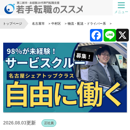
メニュー
トップページ
名古屋市
中村区
物流・配送・ドライバー系
F
L
a
i
c
n
e
e
b
o
2026.08.03更新
正社員
o