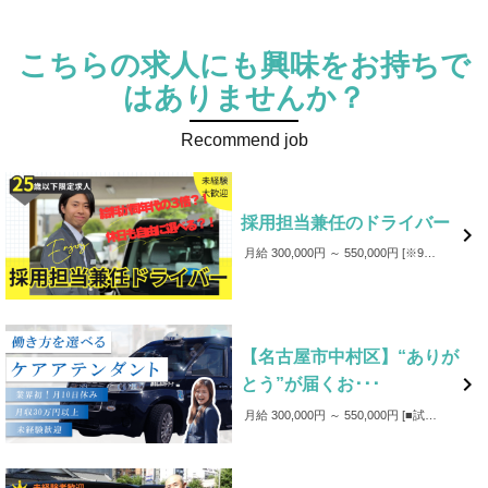
こちらの求人にも興味をお持ちで
はありませんか？
Recommend job
採用担当兼任のドライバー

月給 300,000円 ～ 550,000円
※98％が未経験者で平均月収38万円以上！ ※安心の給与保障制度あり （乗務開始から最大12ヶ月／個人の業績により総額が保障給を超える場合は全額支給） ■収入例 ・初年度平均年収535万円 ・全社員平均年収557万円 ※研修期間中は月給209,300円～ 研修期間約42日間 L 2種免許取得（最大10日間） L 基礎研修（18日間） ・運転・警備・介護など L タクシー協会（4日間） ・名古屋の地理講習 L 乗車指導（12日間） ・指導員が横に乗り実務訓練 【各種手当（規定）】 ・残業代 ・資格手当 ・回数手当 ・距離手当 ・資格手当 ・皆勤手当 ・家族手当 （扶養家族：1人2,000円／2人1,500円／3人1,500円 ※各月額） ・役職手当 【賞与】 年3回
【名古屋市中村区】“ありが

とう”が届くお･･･
月給 300,000円 ～ 550,000円
■試用期間：6か月（うち35日間は、研修期間) ※研修期間中の給与は月給209,300円～となります。 ■賞与：年3回 ■成果給あり：売上に応じて、基本給に加え成果給（売上の42%程度）を支給 ■各種手当（皆勤・回数・家族・資格・役職） ■支援金制度（入社・学資） ■事故補償（万が一事故が発生した場合、事故費用は会社が負担します。）