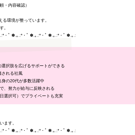
頼・内容確認）
添える環境が整っています。
す。
.:*・ﾟ ✽.｡.:*・ﾟ ✽.｡.:*・ﾟ ✽.｡.:*・ﾟ ✽.｡.:
の選択肢を広げるサポートができる
価される社風
身の20代が多数活躍中
度で、努力が給与に反映される
土日選択可）でプライベートも充実
います。
.:*・ﾟ ✽.｡.:*・ﾟ ✽.｡.:*・ﾟ ✽.｡.:*・ﾟ ✽.｡.: