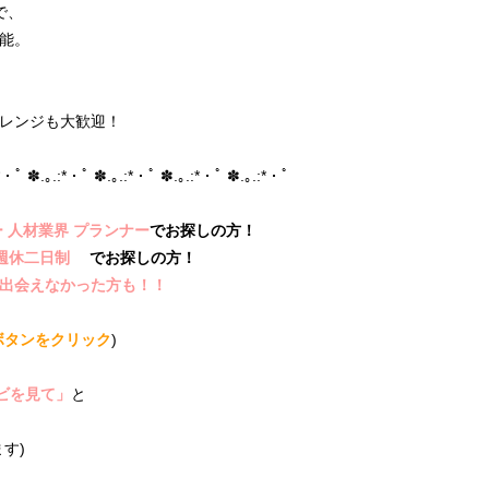
で、
能。
レンジも大歓迎！
*・ﾟ ✽.｡.:*・ﾟ ✽.｡.:*・ﾟ ✽.｡.:*・ﾟ ✽.｡.:*・ﾟ
 人材業界 プランナー
でお探しの方！
 週休二日制
でお探しの方！
出会えなかった方も！！
ボタンをクリック
)
ビを見て」
と
す)