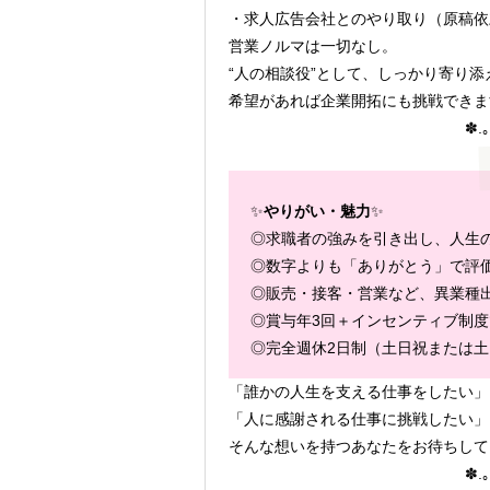
・求人広告会社とのやり取り（原稿依
営業ノルマは一切なし。
“人の相談役”として、しっかり寄り
希望があれば企業開拓にも挑戦できま
✽.｡
✨
やりがい・魅力
✨
◎求職者の強みを引き出し、人生
◎数字よりも「ありがとう」で評
◎販売・接客・営業など、異業種出
◎賞与年3回＋インセンティブ制
◎完全週休2日制（土日祝または
「誰かの人生を支える仕事をしたい」
「人に感謝される仕事に挑戦したい」
そんな想いを持つあなたをお待ちして
✽.｡