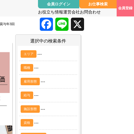
会員ログイン
お仕事検索
会員登録
お役立ち情報
運営会社
お問合わせ
F
L
X
賞与年3回
a
i
選択中の検索条件
c
n
---
エリア
e
e
---
職種
b
---
雇用形態
o
---
給与
o
---
施設形態
k
---
資格