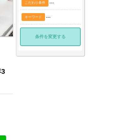
---
こだわり条件
---
キーワード
条件を変更する
3