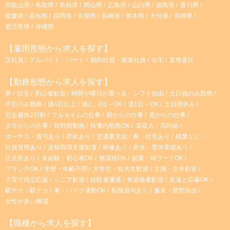
和歌山県
鳥取県
島根県
岡山県
広島県
山口県
徳島県
香川県
愛媛県
高知県
福岡県
佐賀県
長崎県
熊本県
大分県
宮崎県
鹿児島県
沖縄県
【雇用形態から求人を探す】
正社員
アルバイト・パート
契約社員・派遣社員
在宅
業務委託
【勤務形態から求人を探す】
寮
社宅
初心者歓迎
時間や曜日が選べる・シフト自由
土日祝のみ勤務
平日のみ勤務
週4日以上
週2、3日～OK
週1日～OK
土日祝休み
完全週休2日制
フルタイムの仕事
朝からの仕事
昼からの仕事
夕方からの仕事
短時間勤務
扶養内勤務OK
高収入・高時給
ボーナス・賞与あり
昇給あり
交通費支給
寮・社宅あり
残業なし
社員登用あり
資格取得支援制度
研修あり
産休・育休実績あり
託児所あり
未経験・初心者OK
無資格OK
副業・WワークOK
ブランクOK
学歴・年齢不問
大学生・短大生歓迎
主婦・主夫歓迎
子育て両立応援
シニア歓迎
経験者優遇
有資格者歓迎
友達と応募OK
駅チカ・駅ナカ
車・バイク通勤OK
制服貸与あり
服装・髪型自由
女性が多い職場
【職種から求人を探す】