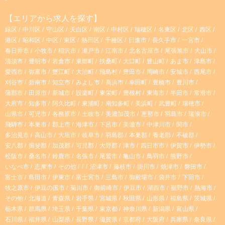
t
T
【エリアから求人を探す】
緑区
中川区
守山区
天白区
南区
中村区
瑞穂区
名東区
北区
西区
a
o
港区
昭和区
中区
東区
熱田区
千種区
日進市
長久手市
一宮市
春日井市
小牧市
稲沢市
瀬戸市
江南市
北名古屋市
尾張旭市
犬山市
g
k
清須市
豊明市
岩倉市
東郷町
扶桑町
大口町
豊山町
あま市
津島市
愛西市
弥富市
蟹江町
大治町
飛島村
豊田市
岡崎市
安城市
西尾市
r
刈谷市
碧南市
知立市
みよし市
高浜市
幸田町
豊橋市
豊川市
蒲郡市
田原市
新城市
設楽町
東栄町
豊根村
東海市
半田市
常滑市
大府市
知多市
阿久比町
東浦町
南知多町
美浜町
武豊町
瑞穂市
a
山県市
可児市
各務原市
土岐市
美濃加茂市
恵那市
羽島市
瑞浪市
飛騨市
本巣市
郡上市
海津市
下呂市
美濃市
中津川市
関市
m
多治見市
高山市
大垣市
岐阜市
羽島郡
本巣郡
養老郡
不破郡
安八郡
揖斐郡
加茂郡
可児郡
大野郡
津市
四日市市
伊賀市
伊勢市
松阪市
桑名市
鈴鹿市
名張市
尾鷲市
亀山市
鳥羽市
熊野市
いなべ市
志摩市
その他
沼津市
藤枝市
掛川市
焼津市
磐田市
富士市
島田市
伊東市
富士宮市
三島市
御殿場市
袋井市
下田市
牧之原市
伊豆の国市
菊川市
御前崎市
伊豆市
湖西市
裾野市
熱海市
その他
北海道
青森県
岩手県
宮城県
秋田県
山形県
福島県
茨城県
栃木県
群馬県
埼玉県
千葉県
東京都
神奈川県
新潟県
富山県
石川県
福井県
山梨県
長野県
滋賀県
京都府
大阪府
兵庫県
奈良県