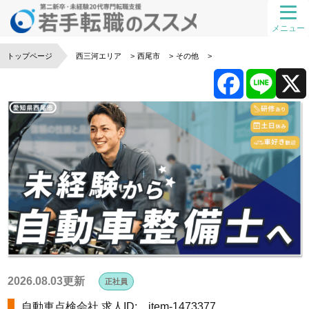
メニュー
トップページ
西三河エリア
西尾市
その他
F
L
a
i
c
n
e
e
b
o
2026.08.03更新
正社員
自動車点検会社
求人ID: item-1473377
o