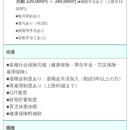
月給 220,000円 ～ 340,000円
■通勤手当あり（上限月14,
600円）
■毎月昇給あり
■賞与あり（年2回）
■資格等手当あり
■皆勤手当てあり
待遇
■各種社会保険完備（健康保険・厚生年金・労災保険・
雇用保険）
■退職金制度あり：退職金共済加入（勤続3年以上の方）
■再雇用制度あり（上限65歳まで）
■OJT教育
■財形貯蓄制度
■育児休業休暇
■健康保険料補助
職種