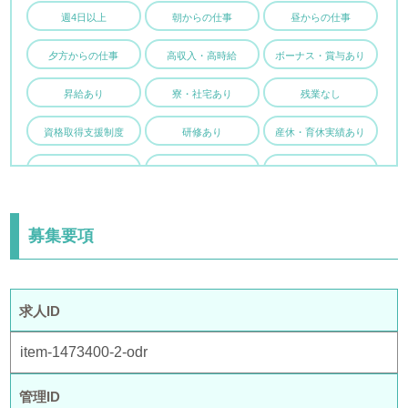
週4日以上
朝からの仕事
昼からの仕事
夕方からの仕事
高収入・高時給
ボーナス・賞与あり
昇給あり
寮・社宅あり
残業なし
資格取得支援制度
研修あり
産休・育休実績あり
託児所あり
未経験・初心者OK
ブランクOK
学歴・年齢不問
子育て両立応援
駅チカ・駅ナカ
募集要項
制服貸与あり
求人ID
item-1473400-2-odr
管理ID