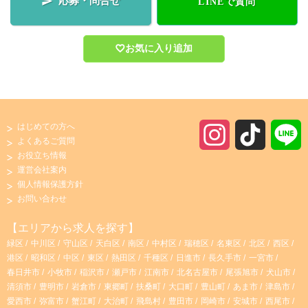
応募・問合せ

LINEで質問
お気に入り追加
はじめての方へ
I
T
よくあるご質問
お役立ち情報
n
i
運営会社案内
個人情報保護方針
s
k
お問い合わせ
t
T
【エリアから求人を探す】
緑区
中川区
守山区
天白区
南区
中村区
瑞穂区
名東区
北区
西区
a
o
港区
昭和区
中区
東区
熱田区
千種区
日進市
長久手市
一宮市
春日井市
小牧市
稲沢市
瀬戸市
江南市
北名古屋市
尾張旭市
犬山市
g
k
清須市
豊明市
岩倉市
東郷町
扶桑町
大口町
豊山町
あま市
津島市
愛西市
弥富市
蟹江町
大治町
飛島村
豊田市
岡崎市
安城市
西尾市