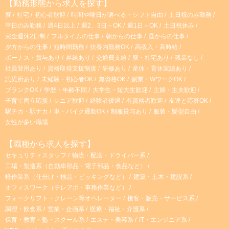
【勤務形態から求人を探す】
寮
社宅
初心者歓迎
時間や曜日が選べる・シフト自由
土日祝のみ勤務
平日のみ勤務
週4日以上
週2、3日～OK
週1日～OK
土日祝休み
完全週休2日制
フルタイムの仕事
朝からの仕事
昼からの仕事
夕方からの仕事
短時間勤務
扶養内勤務OK
高収入・高時給
ボーナス・賞与あり
昇給あり
交通費支給
寮・社宅あり
残業なし
社員登用あり
資格取得支援制度
研修あり
産休・育休実績あり
託児所あり
未経験・初心者OK
無資格OK
副業・WワークOK
ブランクOK
学歴・年齢不問
大学生・短大生歓迎
主婦・主夫歓迎
子育て両立応援
シニア歓迎
経験者優遇
有資格者歓迎
友達と応募OK
駅チカ・駅ナカ
車・バイク通勤OK
制服貸与あり
服装・髪型自由
女性が多い職場
【職種から求人を探す】
セキュリティスタッフ
物流・配送・ドライバー系
工場・製造系（自動車部品・電子部品・食品など）
軽作業系（仕分け・検品・ピッキングなど）
建築・土木・建設系
オフィスワーク（テレアポ・事務作業など）
フォークリフト・クレーン等オペレーター
接客・販売・サービス系
調理・飲食系
営業・企画系
医療・福祉・介護系
保育・教育・塾・スクール系
エステ・美容系
IT・エンジニア系