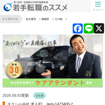
メニュー
トップページ
名古屋市
瑞穂区
その他
F
L
a
i
c
n
e
e
b
o
2026.08.03更新
正社員
タクシー会社
求人ID: item-1473400-2
o