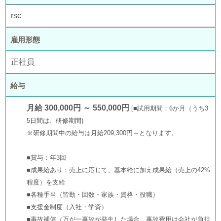
rsc
雇用形態
正社員
給与
月給 300,000円 ～ 550,000円
■試用期間：6か月（うち3
5日間は、研修期間)
※研修期間中の給与は月給209,300円～となります。
■賞与：年3回
■成果給あり：売上に応じて、基本給に加え成果給（売上の42%
程度）を支給
■各種手当（皆勤・回数・家族・資格・役職）
■支援金制度（入社・学資）
■事故補償（万が一事故が発生した場合、事故費用は会社が負担