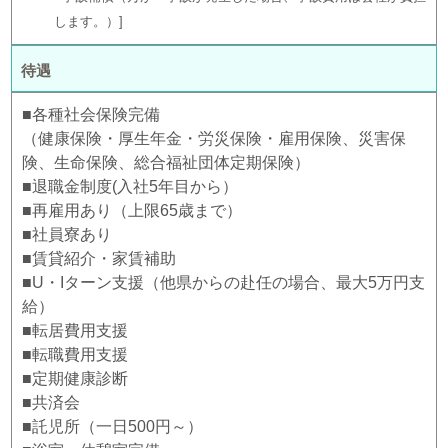
します。）
待遇
■各種社会保険完備
（健康保険・厚生年金・労災保険・雇用保険、災害保
険、生命保険、総合福祉団体定期保険）
■退職金制度(入社5年目から）
■再雇用あり（上限65歳まで）
■社員寮あり
■賃貸紹介・家賃補助
■U・Iターン支援（他県からの赴任の場合、最大5万円支
給）
■転居費用支援
■転職費用支援
■定期健康診断
■共済会
■託児所（一日500円～）