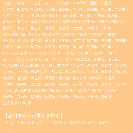
r
刈谷市
碧南市
知立市
みよし市
高浜市
幸田町
豊橋市
豊川市
蒲郡市
田原市
新城市
設楽町
東栄町
豊根村
東海市
半田市
常滑市
大府市
知多市
阿久比町
東浦町
南知多町
美浜町
武豊町
瑞穂市
a
山県市
可児市
各務原市
土岐市
美濃加茂市
恵那市
羽島市
瑞浪市
飛騨市
本巣市
郡上市
海津市
下呂市
美濃市
中津川市
関市
m
多治見市
高山市
大垣市
岐阜市
羽島郡
本巣郡
養老郡
不破郡
安八郡
揖斐郡
加茂郡
可児郡
大野郡
津市
四日市市
伊賀市
伊勢市
松阪市
桑名市
鈴鹿市
名張市
尾鷲市
亀山市
鳥羽市
熊野市
いなべ市
志摩市
その他
沼津市
藤枝市
掛川市
焼津市
磐田市
富士市
島田市
伊東市
富士宮市
三島市
御殿場市
袋井市
下田市
牧之原市
伊豆の国市
菊川市
御前崎市
伊豆市
湖西市
裾野市
熱海市
その他
北海道
青森県
岩手県
宮城県
秋田県
山形県
福島県
茨城県
栃木県
群馬県
埼玉県
千葉県
東京都
神奈川県
新潟県
富山県
石川県
福井県
山梨県
長野県
滋賀県
京都府
大阪府
兵庫県
奈良県
和歌山県
鳥取県
島根県
岡山県
広島県
山口県
徳島県
香川県
愛媛県
高知県
福岡県
佐賀県
長崎県
熊本県
大分県
宮崎県
鹿児島県
沖縄県
【雇用形態から求人を探す】
正社員
アルバイト・パート
契約社員・派遣社員
在宅
業務委託