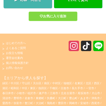
LINEで質問
お気に入り追加
はじめての方へ
I
T
よくあるご質問
お役立ち情報
n
i
運営会社案内
個人情報保護方針
s
k
お問い合わせ
t
T
【エリアから求人を探す】
緑区
中川区
守山区
天白区
南区
中村区
瑞穂区
名東区
北区
西区
a
o
港区
昭和区
中区
東区
熱田区
千種区
日進市
長久手市
一宮市
春日井市
小牧市
稲沢市
瀬戸市
江南市
北名古屋市
尾張旭市
犬山市
g
k
清須市
豊明市
岩倉市
東郷町
扶桑町
大口町
豊山町
あま市
津島市
愛西市
弥富市
蟹江町
大治町
飛島村
豊田市
岡崎市
安城市
西尾市