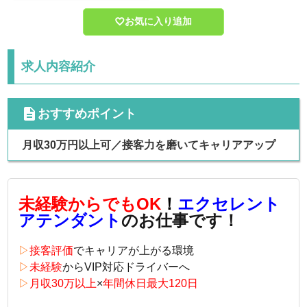
お気に入り追加
求人内容紹介
cdescription
おすすめポイント
月収30万円以上可／接客力を磨いてキャリアアップ
未経験からでもOK
！
エクセレント
アテンダント
のお仕事です！
▷
接客評価
でキャリアが上がる環境
▷
未経験
からVIP対応ドライバーへ
▷
月収30万以上
×
年間休日最大120日