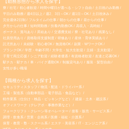
【勤務形態から求人を探す】
寮
社宅
初心者歓迎
時間や曜日が選べる・シフト自由
土日祝のみ勤務
平日のみ勤務
週4日以上
週2、3日～OK
週1日～OK
土日祝休み
完全週休2日制
フルタイムの仕事
朝からの仕事
昼からの仕事
夕方からの仕事
短時間勤務
扶養内勤務OK
高収入・高時給
ボーナス・賞与あり
昇給あり
交通費支給
寮・社宅あり
残業なし
社員登用あり
資格取得支援制度
研修あり
産休・育休実績あり
託児所あり
未経験・初心者OK
無資格OK
副業・WワークOK
ブランクOK
学歴・年齢不問
大学生・短大生歓迎
主婦・主夫歓迎
子育て両立応援
シニア歓迎
経験者優遇
有資格者歓迎
友達と応募OK
駅チカ・駅ナカ
車・バイク通勤OK
制服貸与あり
服装・髪型自由
女性が多い職場
【職種から求人を探す】
セキュリティスタッフ
物流・配送・ドライバー系
工場・製造系（自動車部品・電子部品・食品など）
軽作業系（仕分け・検品・ピッキングなど）
建築・土木・建設系
オフィスワーク（テレアポ・事務作業など）
フォークリフト・クレーン等オペレーター
接客・販売・サービス系
調理・飲食系
営業・企画系
医療・福祉・介護系
保育・教育・塾・スクール系
エステ・美容系
IT・エンジニア系