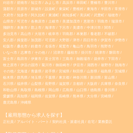
r
刈谷市
碧南市
知立市
みよし市
高浜市
幸田町
豊橋市
豊川市
蒲郡市
田原市
新城市
設楽町
東栄町
豊根村
東海市
半田市
常滑市
大府市
知多市
阿久比町
東浦町
南知多町
美浜町
武豊町
瑞穂市
a
山県市
可児市
各務原市
土岐市
美濃加茂市
恵那市
羽島市
瑞浪市
飛騨市
本巣市
郡上市
海津市
下呂市
美濃市
中津川市
関市
m
多治見市
高山市
大垣市
岐阜市
羽島郡
本巣郡
養老郡
不破郡
安八郡
揖斐郡
加茂郡
可児郡
大野郡
津市
四日市市
伊賀市
伊勢市
松阪市
桑名市
鈴鹿市
名張市
尾鷲市
亀山市
鳥羽市
熊野市
いなべ市
志摩市
その他
沼津市
藤枝市
掛川市
焼津市
磐田市
富士市
島田市
伊東市
富士宮市
三島市
御殿場市
袋井市
下田市
牧之原市
伊豆の国市
菊川市
御前崎市
伊豆市
湖西市
裾野市
熱海市
その他
北海道
青森県
岩手県
宮城県
秋田県
山形県
福島県
茨城県
栃木県
群馬県
埼玉県
千葉県
東京都
神奈川県
新潟県
富山県
石川県
福井県
山梨県
長野県
滋賀県
京都府
大阪府
兵庫県
奈良県
和歌山県
鳥取県
島根県
岡山県
広島県
山口県
徳島県
香川県
愛媛県
高知県
福岡県
佐賀県
長崎県
熊本県
大分県
宮崎県
鹿児島県
沖縄県
【雇用形態から求人を探す】
正社員
アルバイト・パート
契約社員・派遣社員
在宅
業務委託