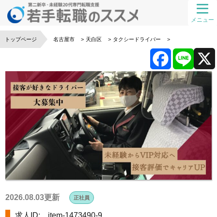
メニュー
トップページ
名古屋市
天白区
タクシードライバー
F
L
a
i
c
n
e
e
b
o
2026.08.03更新
正社員
求人ID: item-1473490-9
o