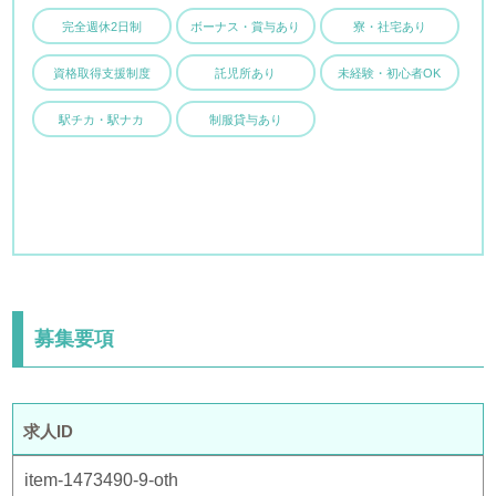
完全週休2日制
ボーナス・賞与あり
寮・社宅あり
資格取得支援制度
託児所あり
未経験・初心者OK
駅チカ・駅ナカ
制服貸与あり
募集要項
求人ID
item-1473490-9-oth