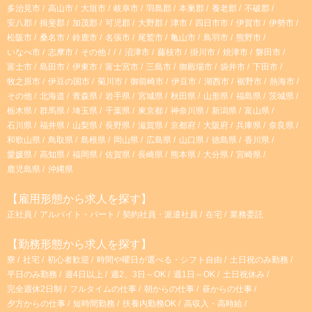
多治見市
高山市
大垣市
岐阜市
羽島郡
本巣郡
養老郡
不破郡
安八郡
揖斐郡
加茂郡
可児郡
大野郡
津市
四日市市
伊賀市
伊勢市
松阪市
桑名市
鈴鹿市
名張市
尾鷲市
亀山市
鳥羽市
熊野市
いなべ市
志摩市
その他
沼津市
藤枝市
掛川市
焼津市
磐田市
富士市
島田市
伊東市
富士宮市
三島市
御殿場市
袋井市
下田市
牧之原市
伊豆の国市
菊川市
御前崎市
伊豆市
湖西市
裾野市
熱海市
その他
北海道
青森県
岩手県
宮城県
秋田県
山形県
福島県
茨城県
栃木県
群馬県
埼玉県
千葉県
東京都
神奈川県
新潟県
富山県
石川県
福井県
山梨県
長野県
滋賀県
京都府
大阪府
兵庫県
奈良県
和歌山県
鳥取県
島根県
岡山県
広島県
山口県
徳島県
香川県
愛媛県
高知県
福岡県
佐賀県
長崎県
熊本県
大分県
宮崎県
鹿児島県
沖縄県
【雇用形態から求人を探す】
正社員
アルバイト・パート
契約社員・派遣社員
在宅
業務委託
【勤務形態から求人を探す】
寮
社宅
初心者歓迎
時間や曜日が選べる・シフト自由
土日祝のみ勤務
平日のみ勤務
週4日以上
週2、3日～OK
週1日～OK
土日祝休み
完全週休2日制
フルタイムの仕事
朝からの仕事
昼からの仕事
夕方からの仕事
短時間勤務
扶養内勤務OK
高収入・高時給