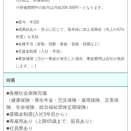
5日間は、研修期間)
※研修期間中の給与は月給209,300円～となります。
■賞与：年2回
■成果給あり：売上に応じて、基本給に加え成果給（売上の42%
程度）を支給
■各種手当（皆勤・回数・家族・資格・役職など）
■支援金制度（入社・学資）
■事故補償（万が一事故が発生した場合、事故費用は会社が負担
します。）
待遇
■各種社会保険完備
（健康保険・厚生年金・労災保険・雇用保険、災害保
険、生命保険、総合福祉団体定期保険）
■退職金制度(入社5年目から）
■再雇用あり（上限65歳まで、延長あり）
■社員寮あり