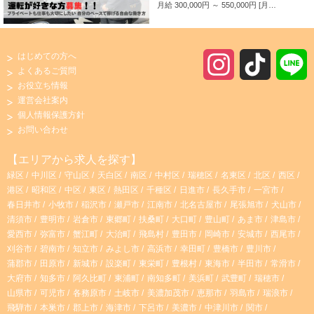
月給 300,000円 ～ 550,000円
月給＋成果給あり 【賞与あり】 年3回 【成果給あり】 売上に応じて、基本給に加え成果給（売上の42%程度）を支給。 当社はご予約やアプリでの配車が多く、新人のドライバーにも安定してお仕事をお任せできるので、１年目からベテランと同様の給与を得ることができます。 【手当】 皆勤手当・回数手当・家族手当・資格手当・役職手当など 【事故補償】 万が一事故が発生した場合、事故費用は会社が負担します。 【保証給あり】 入社後最大１年間は保証給制度あり！ ※規定がございます 保証給のある期間にお仕事に慣れていただくことや、接客・運転技術向上に集中して取り組んでいただくことが可能です。
はじめての方へ
I
T
よくあるご質問
お役立ち情報
n
i
運営会社案内
個人情報保護方針
s
k
お問い合わせ
t
T
【エリアから求人を探す】
緑区
中川区
守山区
天白区
南区
中村区
瑞穂区
名東区
北区
西区
a
o
港区
昭和区
中区
東区
熱田区
千種区
日進市
長久手市
一宮市
春日井市
小牧市
稲沢市
瀬戸市
江南市
北名古屋市
尾張旭市
犬山市
g
k
清須市
豊明市
岩倉市
東郷町
扶桑町
大口町
豊山町
あま市
津島市
愛西市
弥富市
蟹江町
大治町
飛島村
豊田市
岡崎市
安城市
西尾市
r
刈谷市
碧南市
知立市
みよし市
高浜市
幸田町
豊橋市
豊川市
蒲郡市
田原市
新城市
設楽町
東栄町
豊根村
東海市
半田市
常滑市
大府市
知多市
阿久比町
東浦町
南知多町
美浜町
武豊町
瑞穂市
a
山県市
可児市
各務原市
土岐市
美濃加茂市
恵那市
羽島市
瑞浪市
飛騨市
本巣市
郡上市
海津市
下呂市
美濃市
中津川市
関市
m