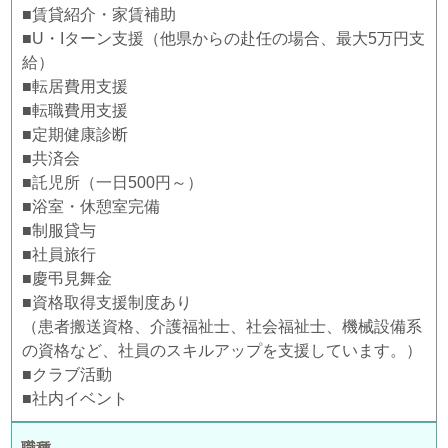
■賃貸紹介・家賃補助
■U・Iターン支援（他県からの赴任の場合、最大5万円支
給）
■転居費用支援
■転職費用支援
■定期健康診断
■共済会
■託児所（一日500円～）
■浴室・休憩室完備
■制服貸与
■社員旅行
■慶弔見舞金
■資格取得支援制度あり
（患者搬送資格、介護福祉士、社会福祉士、機械設備系
の資格など、社員のスキルアップを支援しています。）
■クラブ活動
■社内イベント
職種