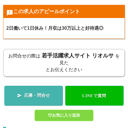
この求人のアピールポイント
announcement
k
2日働いて1日休み！月収は30万以上と好待遇◎
若手活躍求人サイト リオルサ
お問合せの際は
を
見た
とお伝えください
応募・問合せ

LINEで質問
お気に入り追加