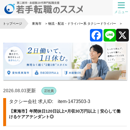
メニュー
トップページ
東海市
物流・配送・ドライバー系
タクシードライバー
F
L
a
i
c
n
2026.08.03更新
e
e
正社員
タクシー会社
求人ID: item-1473503-3
b
【東海市】年間休日120日以上×月収30万円以上｜安心して働
o
けるケアアテンダント◎
o