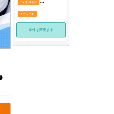
---
こだわり条件
---
キーワード
条件を変更する
海