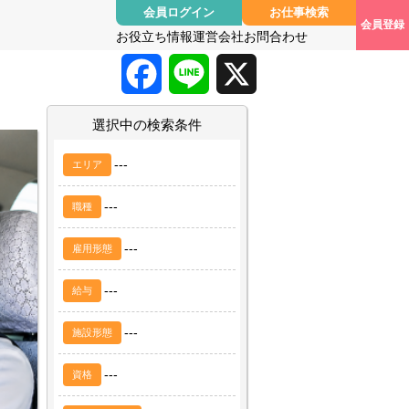
会員ログイン
お仕事検索
会員登録
お役立ち情報
運営会社
お問合わせ
F
L
X
a
i
選択中の検索条件
c
n
---
エリア
e
e
---
職種
b
---
雇用形態
o
---
給与
o
---
施設形態
k
---
資格