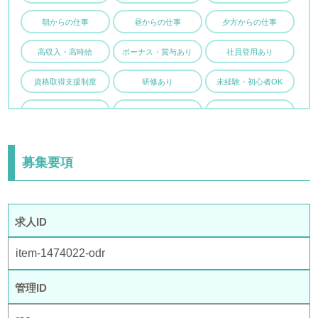
朝からの仕事
昼からの仕事
夕方からの仕事
高収入・高時給
ボーナス・賞与あり
社員登用あり
資格取得支援制度
研修あり
未経験・初心者OK
学歴・年齢不問
主婦・主夫歓迎
有資格者歓迎
駅チカ・駅ナカ
車・バイク通勤OK
制服貸与あり
募集要項
求人ID
item-1474022-odr
管理ID