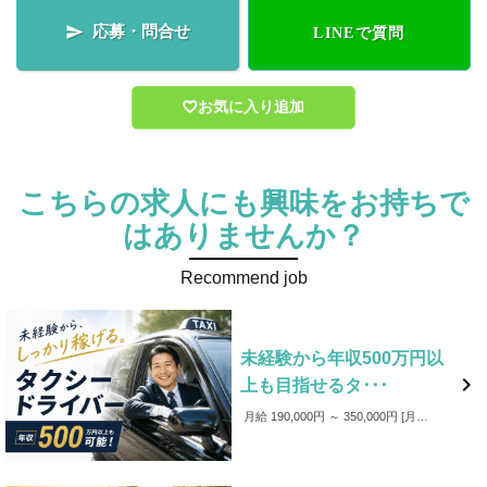
応募・問合せ

LINEで質問
お気に入り追加
こちらの求人にも興味をお持ちで
はありませんか？
Recommend job
未経験から年収500万円以

上も目指せるタ･･･
月給 190,000円 ～ 350,000円
月給19万～35万円以上可（基本給＋諸手当＋歩合給） ※営業成績・勤務実績による。 ※入社12ヶ月間は保障給あり（10,000円/月） 【モデル年収】 40歳代 年収約620万円 （平均月収47.0万円 ＋ 賞与2回 57.8万円） 40歳代 年収約560万円 （平均月収 41.9万円 ＋ 賞与2回 55.2万円） 50歳代 年収 約500万円 （平均月収 37.6万円 ＋ 賞与2回 55.2万円）