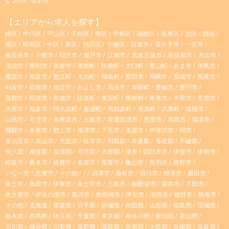
お問い合わせ
t
T
【エリアから求人を探す】
緑区
中川区
守山区
天白区
南区
中村区
瑞穂区
名東区
北区
西区
a
o
港区
昭和区
中区
東区
熱田区
千種区
日進市
長久手市
一宮市
春日井市
小牧市
稲沢市
瀬戸市
江南市
北名古屋市
尾張旭市
犬山市
g
k
清須市
豊明市
岩倉市
東郷町
扶桑町
大口町
豊山町
あま市
津島市
愛西市
弥富市
蟹江町
大治町
飛島村
豊田市
岡崎市
安城市
西尾市
r
刈谷市
碧南市
知立市
みよし市
高浜市
幸田町
豊橋市
豊川市
蒲郡市
田原市
新城市
設楽町
東栄町
豊根村
東海市
半田市
常滑市
大府市
知多市
阿久比町
東浦町
南知多町
美浜町
武豊町
瑞穂市
a
山県市
可児市
各務原市
土岐市
美濃加茂市
恵那市
羽島市
瑞浪市
飛騨市
本巣市
郡上市
海津市
下呂市
美濃市
中津川市
関市
m
多治見市
高山市
大垣市
岐阜市
羽島郡
本巣郡
養老郡
不破郡
安八郡
揖斐郡
加茂郡
可児郡
大野郡
津市
四日市市
伊賀市
伊勢市
松阪市
桑名市
鈴鹿市
名張市
尾鷲市
亀山市
鳥羽市
熊野市
いなべ市
志摩市
その他
沼津市
藤枝市
掛川市
焼津市
磐田市
富士市
島田市
伊東市
富士宮市
三島市
御殿場市
袋井市
下田市
牧之原市
伊豆の国市
菊川市
御前崎市
伊豆市
湖西市
裾野市
熱海市
その他
北海道
青森県
岩手県
宮城県
秋田県
山形県
福島県
茨城県
栃木県
群馬県
埼玉県
千葉県
東京都
神奈川県
新潟県
富山県
石川県
福井県
山梨県
長野県
滋賀県
京都府
大阪府
兵庫県
奈良県