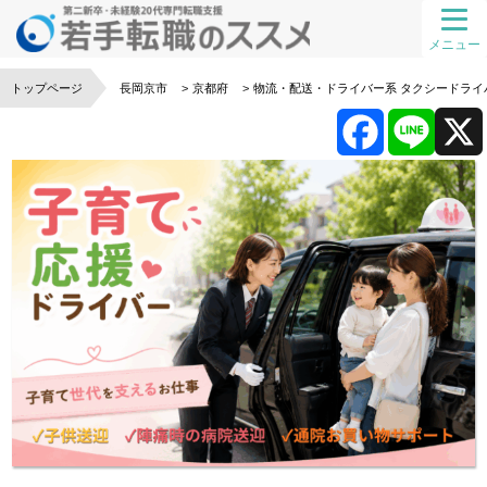
メニュー
トップページ
長岡京市
京都府
物流・配送・ドライバー系
タクシードライ
F
L
a
i
c
n
e
e
b
o
o