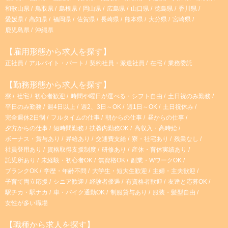
和歌山県
鳥取県
島根県
岡山県
広島県
山口県
徳島県
香川県
愛媛県
高知県
福岡県
佐賀県
長崎県
熊本県
大分県
宮崎県
鹿児島県
沖縄県
【雇用形態から求人を探す】
正社員
アルバイト・パート
契約社員・派遣社員
在宅
業務委託
【勤務形態から求人を探す】
寮
社宅
初心者歓迎
時間や曜日が選べる・シフト自由
土日祝のみ勤務
平日のみ勤務
週4日以上
週2、3日～OK
週1日～OK
土日祝休み
完全週休2日制
フルタイムの仕事
朝からの仕事
昼からの仕事
夕方からの仕事
短時間勤務
扶養内勤務OK
高収入・高時給
ボーナス・賞与あり
昇給あり
交通費支給
寮・社宅あり
残業なし
社員登用あり
資格取得支援制度
研修あり
産休・育休実績あり
託児所あり
未経験・初心者OK
無資格OK
副業・WワークOK
ブランクOK
学歴・年齢不問
大学生・短大生歓迎
主婦・主夫歓迎
子育て両立応援
シニア歓迎
経験者優遇
有資格者歓迎
友達と応募OK
駅チカ・駅ナカ
車・バイク通勤OK
制服貸与あり
服装・髪型自由
女性が多い職場
【職種から求人を探す】