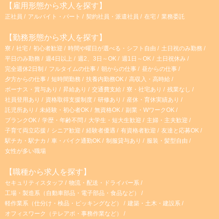
【雇用形態から求人を探す】
正社員
アルバイト・パート
契約社員・派遣社員
在宅
業務委託
【勤務形態から求人を探す】
寮
社宅
初心者歓迎
時間や曜日が選べる・シフト自由
土日祝のみ勤務
平日のみ勤務
週4日以上
週2、3日～OK
週1日～OK
土日祝休み
完全週休2日制
フルタイムの仕事
朝からの仕事
昼からの仕事
夕方からの仕事
短時間勤務
扶養内勤務OK
高収入・高時給
ボーナス・賞与あり
昇給あり
交通費支給
寮・社宅あり
残業なし
社員登用あり
資格取得支援制度
研修あり
産休・育休実績あり
託児所あり
未経験・初心者OK
無資格OK
副業・WワークOK
ブランクOK
学歴・年齢不問
大学生・短大生歓迎
主婦・主夫歓迎
子育て両立応援
シニア歓迎
経験者優遇
有資格者歓迎
友達と応募OK
駅チカ・駅ナカ
車・バイク通勤OK
制服貸与あり
服装・髪型自由
女性が多い職場
【職種から求人を探す】
セキュリティスタッフ
物流・配送・ドライバー系
工場・製造系（自動車部品・電子部品・食品など）
軽作業系（仕分け・検品・ピッキングなど）
建築・土木・建設系
オフィスワーク（テレアポ・事務作業など）