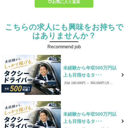
お気に入り追加
こちらの求人にも興味をお持ちで
はありませんか？
Recommend job
未経験から年収500万円以

上も目指せるタ･･･
月給 190,000円 ～ 350,000円
月給19万～35万円以上可（基本給＋諸手当＋歩合給） ※営業成績・勤務実績による。 ※入社12ヶ月間は保障給あり（10,000円/月） 【モデル年収】 40歳代 年収約620万円 （平均月収47.0万円 ＋ 賞与2回 57.8万円） 40歳代 年収約560万円 （平均月収 41.9万円 ＋ 賞与2回 55.2万円） 50歳代 年収 約500万円 （平均月収 37.6万円 ＋ 賞与2回 55.2万円）
未経験から年収500万円以

上も目指せるタ･･･