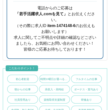
電話からのご応募は
「若手活躍求人.comを見て」
とお伝えくださ
い。
（その際に求人ID
item-1474148-6
のお伝えも
お願いします）
求人に関してご不明点や詳細の確認などござい
ましたら、お気軽にお問い合わせください！
皆様のご応募お待ちしております！
こだわりポイント！
初心者歓迎
時間や曜日が選べる・シフト自由
フルタイムの仕事
朝からの仕事
高収入・高時給
ボーナス・賞与あり
社員登用あり
資格取得支援制度
研修あり
未経験・初心者OK
主婦・主夫歓迎
有資格者歓迎