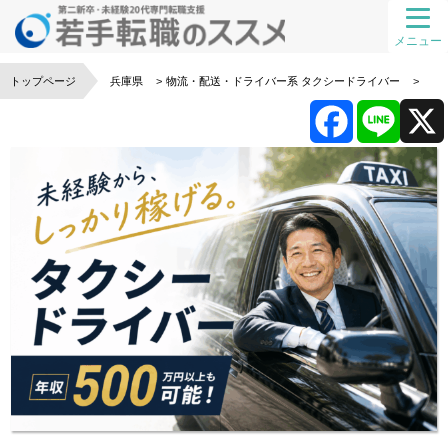
メニュー
トップページ
兵庫県
物流・配送・ドライバー系
タクシードライバー
F
L
a
i
c
n
e
e
b
o
o