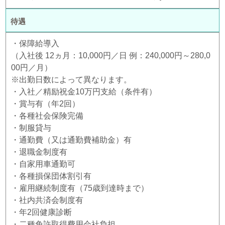
待遇
・保障給導入
（入社後 12ヵ月：10,000円／日 例：240,000円～280,0
00円／月）
※出勤日数によって異なります。
・入社／精励祝金10万円支給（条件有）
・賞与有（年2回）
・各種社会保険完備
・制服貸与
・通勤費（又は通勤費補助金）有
・退職金制度有
・自家用車通勤可
・各種損保団体割引有
・雇用継続制度有（75歳到達時まで）
・社内共済会制度有
・年2回健康診断
・二種免許取得費用会社負担