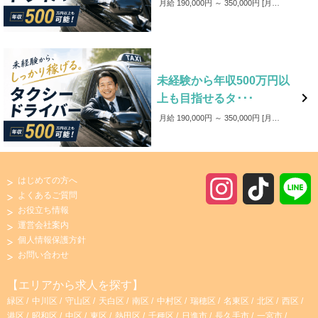
月給 190,000円 ～ 350,000円
月給19万～35万円以上可（基本給＋諸手当＋歩合給） ※営業成績・勤務実績による。 ※入社12ヶ月間は保障給あり（10,000円/月） 【モデル年収】 40歳代 年収約620万円 （平均月収47.0万円 ＋ 賞与2回 57.8万円） 40歳代 年収約560万円 （平均月収 41.9万円 ＋ 賞与2回 55.2万円） 50歳代 年収 約500万円 （平均月収 37.6万円 ＋ 賞与2回 55.2万円）
未経験から年収500万円以

上も目指せるタ･･･
月給 190,000円 ～ 350,000円
月給19万～35万円以上可（基本給＋諸手当＋歩合給） ※営業成績・勤務実績による。 ※入社12ヶ月間は保障給あり（10,000円/月） 【モデル年収】 40歳代 年収約620万円 （平均月収47.0万円 ＋ 賞与2回 57.8万円） 40歳代 年収約560万円 （平均月収 41.9万円 ＋ 賞与2回 55.2万円） 50歳代 年収 約500万円 （平均月収 37.6万円 ＋ 賞与2回 55.2万円）
はじめての方へ
I
T
よくあるご質問
お役立ち情報
n
i
運営会社案内
個人情報保護方針
s
k
お問い合わせ
t
T
【エリアから求人を探す】
緑区
中川区
守山区
天白区
南区
中村区
瑞穂区
名東区
北区
西区
a
o
港区
昭和区
中区
東区
熱田区
千種区
日進市
長久手市
一宮市