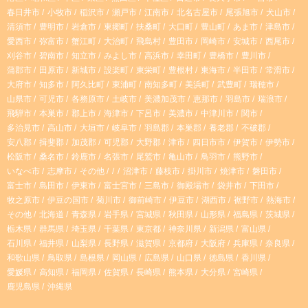
春日井市
小牧市
稲沢市
瀬戸市
江南市
北名古屋市
尾張旭市
犬山市
g
k
清須市
豊明市
岩倉市
東郷町
扶桑町
大口町
豊山町
あま市
津島市
愛西市
弥富市
蟹江町
大治町
飛島村
豊田市
岡崎市
安城市
西尾市
r
刈谷市
碧南市
知立市
みよし市
高浜市
幸田町
豊橋市
豊川市
蒲郡市
田原市
新城市
設楽町
東栄町
豊根村
東海市
半田市
常滑市
大府市
知多市
阿久比町
東浦町
南知多町
美浜町
武豊町
瑞穂市
a
山県市
可児市
各務原市
土岐市
美濃加茂市
恵那市
羽島市
瑞浪市
飛騨市
本巣市
郡上市
海津市
下呂市
美濃市
中津川市
関市
m
多治見市
高山市
大垣市
岐阜市
羽島郡
本巣郡
養老郡
不破郡
安八郡
揖斐郡
加茂郡
可児郡
大野郡
津市
四日市市
伊賀市
伊勢市
松阪市
桑名市
鈴鹿市
名張市
尾鷲市
亀山市
鳥羽市
熊野市
いなべ市
志摩市
その他
沼津市
藤枝市
掛川市
焼津市
磐田市
富士市
島田市
伊東市
富士宮市
三島市
御殿場市
袋井市
下田市
牧之原市
伊豆の国市
菊川市
御前崎市
伊豆市
湖西市
裾野市
熱海市
その他
北海道
青森県
岩手県
宮城県
秋田県
山形県
福島県
茨城県
栃木県
群馬県
埼玉県
千葉県
東京都
神奈川県
新潟県
富山県
石川県
福井県
山梨県
長野県
滋賀県
京都府
大阪府
兵庫県
奈良県
和歌山県
鳥取県
島根県
岡山県
広島県
山口県
徳島県
香川県
愛媛県
高知県
福岡県
佐賀県
長崎県
熊本県
大分県
宮崎県
鹿児島県
沖縄県