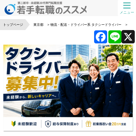
メニュー
トップページ
東京都
物流・配送・ドライバー系
タクシードライバー
F
L
a
i
c
n
e
e
b
o
o