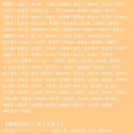
愛西市
弥富市
蟹江町
大治町
飛島村
豊田市
岡崎市
安城市
西尾市
r
刈谷市
碧南市
知立市
みよし市
高浜市
幸田町
豊橋市
豊川市
蒲郡市
田原市
新城市
設楽町
東栄町
豊根村
東海市
半田市
常滑市
大府市
知多市
阿久比町
東浦町
南知多町
美浜町
武豊町
瑞穂市
a
山県市
可児市
各務原市
土岐市
美濃加茂市
恵那市
羽島市
瑞浪市
飛騨市
本巣市
郡上市
海津市
下呂市
美濃市
中津川市
関市
m
多治見市
高山市
大垣市
岐阜市
羽島郡
本巣郡
養老郡
不破郡
安八郡
揖斐郡
加茂郡
可児郡
大野郡
津市
四日市市
伊賀市
伊勢市
松阪市
桑名市
鈴鹿市
名張市
尾鷲市
亀山市
鳥羽市
熊野市
いなべ市
志摩市
その他
沼津市
藤枝市
掛川市
焼津市
磐田市
富士市
島田市
伊東市
富士宮市
三島市
御殿場市
袋井市
下田市
牧之原市
伊豆の国市
菊川市
御前崎市
伊豆市
湖西市
裾野市
熱海市
その他
北海道
青森県
岩手県
宮城県
秋田県
山形県
福島県
茨城県
栃木県
群馬県
埼玉県
千葉県
東京都
神奈川県
新潟県
富山県
石川県
福井県
山梨県
長野県
滋賀県
京都府
大阪府
兵庫県
奈良県
和歌山県
鳥取県
島根県
岡山県
広島県
山口県
徳島県
香川県
愛媛県
高知県
福岡県
佐賀県
長崎県
熊本県
大分県
宮崎県
鹿児島県
沖縄県
【雇用形態から求人を探す】
正社員
アルバイト・パート
契約社員・派遣社員
在宅
業務委託