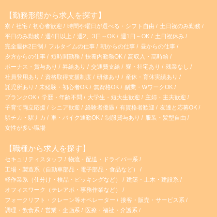
【勤務形態から求人を探す】
寮
社宅
初心者歓迎
時間や曜日が選べる・シフト自由
土日祝のみ勤務
平日のみ勤務
週4日以上
週2、3日～OK
週1日～OK
土日祝休み
完全週休2日制
フルタイムの仕事
朝からの仕事
昼からの仕事
夕方からの仕事
短時間勤務
扶養内勤務OK
高収入・高時給
ボーナス・賞与あり
昇給あり
交通費支給
寮・社宅あり
残業なし
社員登用あり
資格取得支援制度
研修あり
産休・育休実績あり
託児所あり
未経験・初心者OK
無資格OK
副業・WワークOK
ブランクOK
学歴・年齢不問
大学生・短大生歓迎
主婦・主夫歓迎
子育て両立応援
シニア歓迎
経験者優遇
有資格者歓迎
友達と応募OK
駅チカ・駅ナカ
車・バイク通勤OK
制服貸与あり
服装・髪型自由
女性が多い職場
【職種から求人を探す】
セキュリティスタッフ
物流・配送・ドライバー系
工場・製造系（自動車部品・電子部品・食品など）
軽作業系（仕分け・検品・ピッキングなど）
建築・土木・建設系
オフィスワーク（テレアポ・事務作業など）
フォークリフト・クレーン等オペレーター
接客・販売・サービス系
調理・飲食系
営業・企画系
医療・福祉・介護系