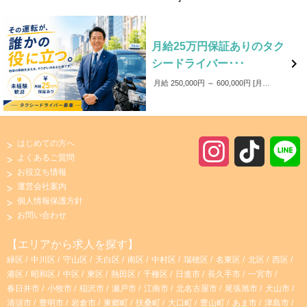
月給25万円保証ありのタク

シードライバー･･･
月給 250,000円 ～ 600,000円
月給 25万円以上 （一律手当を含む） 月給25万円～60万円以上 （未経験者は乗務開始後3カ月間は月給25万円の給与保証があります） 「給与保証期間終了後」 月給171,400円～600,000円以上 （平均月給30万円！さらにその上も目指せる環境です！） 「研修期間中」 日当9,000円支給 【年収例】 年収620万円【正社員（隔日勤務）、67歳(乗務員歴12年)】 年収580万円【正社員（隔日勤務）、42歳(乗務員歴11年)】 年収630万円【正社員（昼日勤）、58歳(乗務員歴2年)】 年収790万円【正社員（夜日勤）、54歳(乗務員歴2年)】 年収520万円【定時制（隔日勤務）、75歳(乗務員歴22年)】 ☆安定して年収400万円～500万円をいただけているドライバーが多数在籍☆ ☆トップクラスのドライバーは年収700万円超え☆
はじめての方へ
I
T
よくあるご質問
お役立ち情報
n
i
運営会社案内
個人情報保護方針
s
k
お問い合わせ
t
T
【エリアから求人を探す】
緑区
中川区
守山区
天白区
南区
中村区
瑞穂区
名東区
北区
西区
a
o
港区
昭和区
中区
東区
熱田区
千種区
日進市
長久手市
一宮市
春日井市
小牧市
稲沢市
瀬戸市
江南市
北名古屋市
尾張旭市
犬山市
g
k
清須市
豊明市
岩倉市
東郷町
扶桑町
大口町
豊山町
あま市
津島市