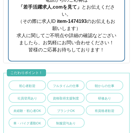
「若手活躍求人.comを見て」
とお伝えくださ
い。
（その際に求人ID
item-1474193
のお伝えもお
願いします）
求人に関してご不明点や詳細の確認などござい
ましたら、お気軽にお問い合わせください！
皆様のご応募お待ちしております！
こだわりポイント！
初心者歓迎
フルタイムの仕事
朝からの仕事
社員登用あり
資格取得支援制度
研修あり
未経験・初心者OK
ブランクOK
有資格者歓迎
車・バイク通勤OK
制服貸与あり