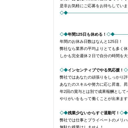
是非お気軽にご応募をお待ちしていま
◇◆────────────────────
◇◆
年間125日も休める！
◇◆────
年間のお休み日数はなんと125日！
弊社なら業界の平均よりとても多く休
しかも完全週休２日で自分の時間を大
◇◆
インセンティブでやる気応援！
◇
弊社ではあなたの頑張りをしっかり評
あなたのスキルや努力に応じ昇進、昇
年2回の賞与とは別で成果報酬として
やりがいをもって働くことが出来ます
◇◆
残業少ないからすぐ退勤可！
◇◆
弊社では仕事とプライベートのメリハ
無駄な残業はしません！