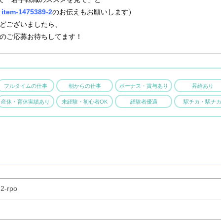
：
item-1475389-2
のお伝えもお願いします）
どございましたら、
のご応募お待ちしてます！
フルタイムの仕事
朝からの仕事
ボーナス・賞与あり
昇給あり
産休・育休実績あり
未経験・初心者OK
経験者優遇
駅チカ・駅ナ
2-rpo