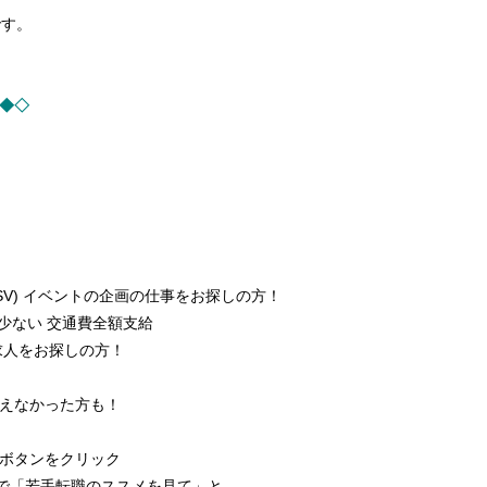
です。
─◆◇
SV) イベントの企画の仕事をお探しの方！
業少ない 交通費全額支給
な求人をお探しの方！
えなかった方も！
ボタンをクリック
0 まで「若手転職のススメを見て」と