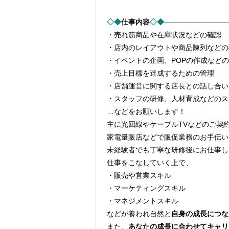
◇◆
仕事内容
◇◆────────────
・売れ筋商品や在庫状況などの確認
・店内のレイアウトや商品陳列などの
・イベントの企画、POPの作成など
・売上目標を達成するための管理
・店舗運営に関する店長との話し合い
・スタッフの研修、人材育成などのス
…などをお願いします！
主に光回線やケーブルTVなどのご契
家電量販店などで販促業務のお手伝い
未経験者でも丁寧な研修後にお仕事し
仕事をこなしていく上で、
・販売や営業スキル
・マーケティングスキル
・マネジメントスキル
などが養われ自然と
自身の成長につな
また、
あなたの成長に合わせてキャリ