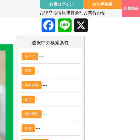
会員ログイン
お仕事検索
会員登録
お役立ち情報
運営会社
お問合わせ
F
L
X
a
i
選択中の検索条件
c
n
---
エリア
e
e
---
職種
b
---
雇用形態
o
---
給与
o
---
施設形態
k
---
資格