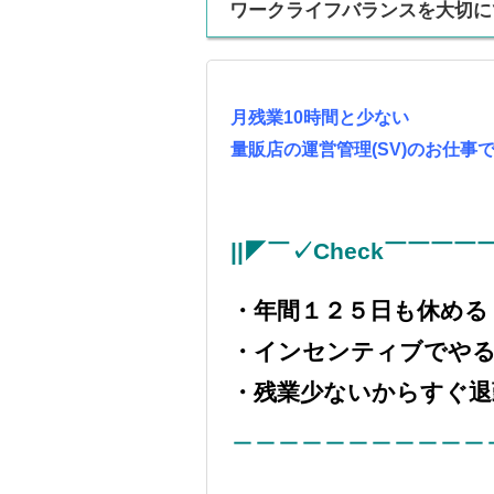
ワークライフバランスを大切に
月残業10時間と少ない
量販店の運営管理(SV)のお仕事
||◤
￣✓Check￣￣￣￣
・年間１２５日も休める
・インセンティブでやる
・残業少ないからすぐ退
＿＿＿＿＿＿＿＿＿＿＿＿