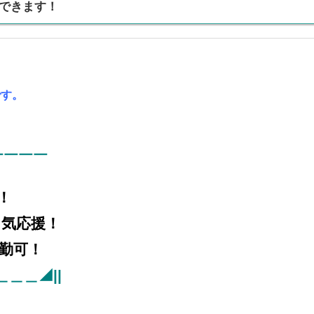
できます！
です。
￣￣￣￣
！
気応援！
勤可！
＿＿◢||