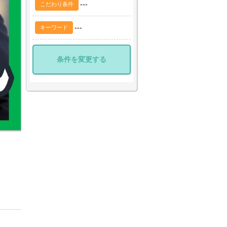
---
こだわり条件
---
キーワード
条件を変更する