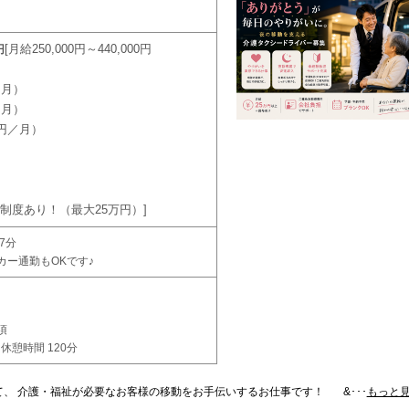
月給250,000円～440,000円
円
／月）
／月）
0円／月）
制度あり！（最大25万円）
7分
カー通勤もOKです♪
項
休憩時間 120分
て、 介護・福祉が必要なお客様の移動をお手伝いするお仕事です！ &･･･
もっと