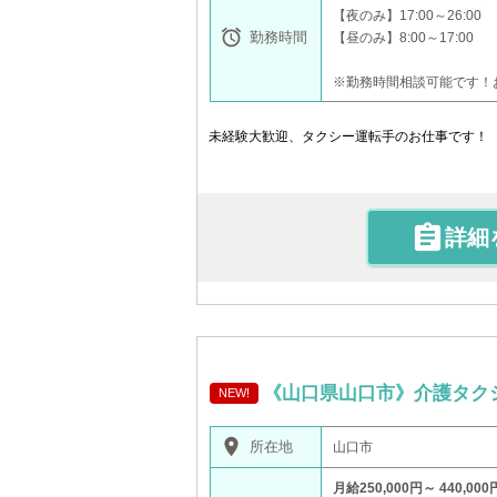
【夜のみ】17:00～26:00

勤務時間
【昼のみ】8:00～17:00
※勤務時間相談可能です！
未経験大歓迎、タクシー運転手のお仕事です！ ○

詳細
《山口県山口市》介護タク
NEW!
place
所在地
山口市
月給250,000円～ 440,000