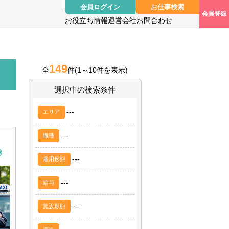
会員ログイン
お仕事検索
会員登録
お役立ち情報
運営会社
お問合わせ
149
全
件
(1～10件を表示)
選択中の検索条件
---
エリア
---
職種
◎
---
雇用形態
---
給与
---
施設形態