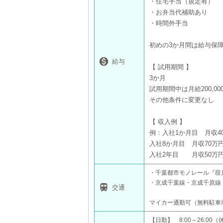
・住宅手当（規定有）
・お弁当代補助あり
・時間外手当
初めの3か月間は給与保

給与
【 試用期間 】
3か月
試用期間中は月給200,000
その他条件に変更なし
【 収入例 】
例：入社1か月目 月収4
入社8か月目 月収70万
入社2年目 月収50万
・千葉都市モノレール『葭
・京成千葉線・京成千原線 

交通
マイカー通勤可（無料駐車
【日勤】 8:00～26:0