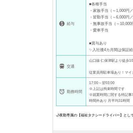
■各種手当
・家族手当（～1,000円
・皆勤手当（～6,000円

給与
・無事故手当（～10,00
・愛車手当
■賞与あり
✨入社後4カ月間は保証給
山口線 仁保津駅より徒歩1

交通
従業員用駐車場あり！マイ
17:00～翌03:00
※上記は拘束時間です

勤務時間
※就業時間に関する特記事
時間外あり 月平均31時間 
🌙夜勤専属の【福祉タクシードライバー】とし