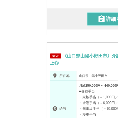

詳細
《山口県山陽小野田市》介
NEW!
上◎
place
所在地
山口県山陽小野田市
月給250,000円～ 440,000
■各種手当
・家族手当（～1,000円
・皆勤手当（～6,000円

給与
・無事故手当（～10,00
・愛車手当