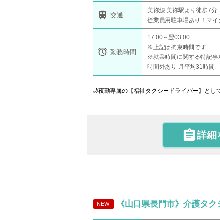
美祢線 美祢駅より徒歩7分

交通
従業員用駐車場あり！マイ
17:00～翌03:00
※上記は拘束時間です

勤務時間
※就業時間に関する特記事
時間外あり 月平均31時間 
🌙夜勤専属の【福祉タクシードライバー】とし

詳細
《山口県長門市》介護タク
NEW!