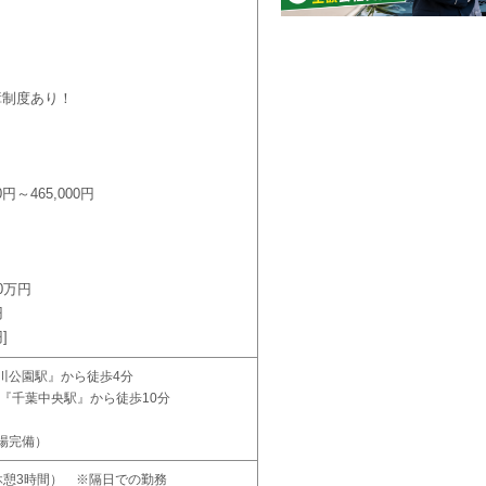
障制度あり！
円～465,000円
0万円
円
円
川公園駅』から徒歩4分
『千葉中央駅』から徒歩10分
場完備）
0（休憩3時間） ※隔日での勤務