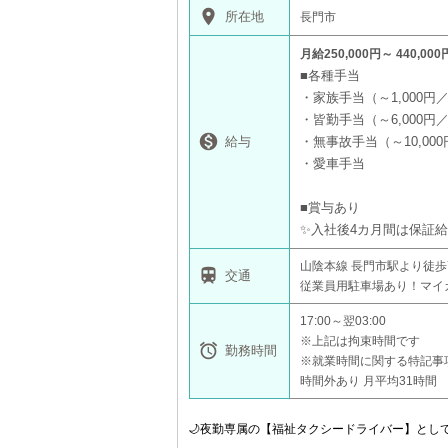
place
所在地
長門市
月給250,000円～ 440,000
■各種手当
・家族手当（～1,000円
・皆勤手当（～6,000円

給与
・無事故手当（～10,00
・愛車手当
■賞与あり
✨入社後4カ月間は保証給
山陰本線 長門市駅より徒歩

交通
従業員用駐車場あり！マイ
17:00～翌03:00
※上記は拘束時間です

勤務時間
※就業時間に関する特記事
時間外あり 月平均31時間 
🌙夜勤専属の【福祉タクシードライバー】とし