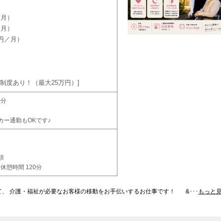
／月）
／月）
0円／月）
制度あり！（最大25万円）
0分
カー通勤もOKです♪
項
休憩時間 120分
て、 介護・福祉が必要なお客様の移動をお手伝いするお仕事です！ &･･･
もっと