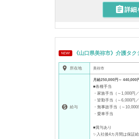

詳細
《山口県美祢市》介護タク
NEW!
place
所在地
美祢市
月給250,000円～ 440,000
■各種手当
・家族手当（～1,000円
・皆勤手当（～6,000円

給与
・無事故手当（～10,00
・愛車手当
■賞与あり
✨入社後4カ月間は保証給