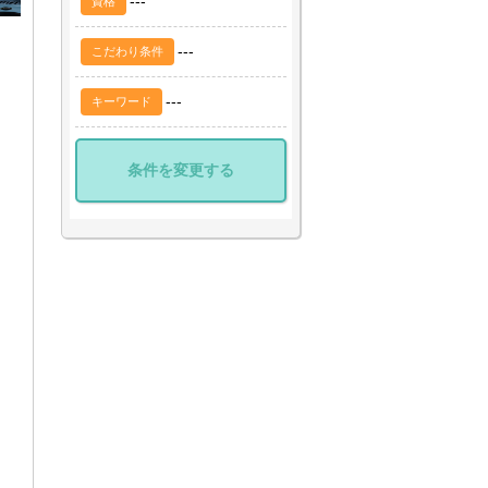
---
資格
---
こだわり条件
---
キーワード
条件を変更する