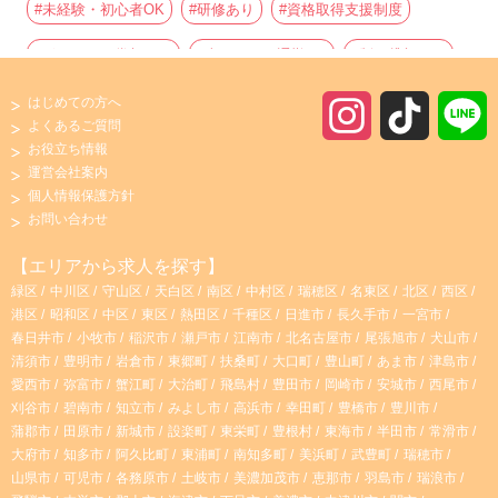
#未経験・初心者OK
#研修あり
#資格取得支援制度
#ボーナス・賞与あり
#車・バイク通勤OK
#制服貸与あり
#朝からの仕事
#初心者歓迎
#駅チカ・駅ナカ
はじめての方へ
I
T
よくあるご質問
#主婦・主夫歓迎
#フルタイムの仕事
#夕方からの仕事
お役立ち情報
n
i
運営会社案内
#社員登用あり
#有資格者歓迎
#寮・社宅あり
個人情報保護方針
s
k
お問い合わせ
#高収入・高時給
#時間や曜日が選べる・シフト自由
t
T
【エリアから求人を探す】
#完全週休2日制
#寮
#ブランクOK
#昼からの仕事
緑区
中川区
守山区
天白区
南区
中村区
瑞穂区
名東区
北区
西区
a
o
港区
昭和区
中区
東区
熱田区
千種区
日進市
長久手市
一宮市
#産休・育休実績あり
#託児所あり
#子育て両立応援
春日井市
小牧市
稲沢市
瀬戸市
江南市
北名古屋市
尾張旭市
犬山市
g
k
清須市
豊明市
岩倉市
東郷町
扶桑町
大口町
豊山町
あま市
津島市
#昇給あり
#学歴・年齢不問
#社宅
#経験者優遇
愛西市
弥富市
蟹江町
大治町
飛島村
豊田市
岡崎市
安城市
西尾市
r
刈谷市
碧南市
知立市
みよし市
高浜市
幸田町
豊橋市
豊川市
#交通費支給
#シニア歓迎
#残業なし
#週4日以上
蒲郡市
田原市
新城市
設楽町
東栄町
豊根村
東海市
半田市
常滑市
大府市
知多市
阿久比町
東浦町
南知多町
美浜町
武豊町
瑞穂市
a
#服装・髪型自由
#週2、3日～OK
#無資格OK
山県市
可児市
各務原市
土岐市
美濃加茂市
恵那市
羽島市
瑞浪市