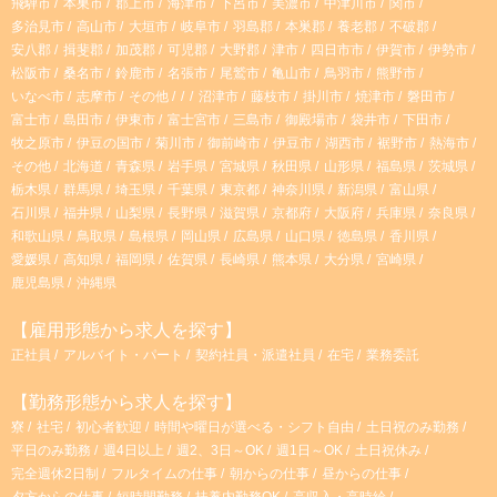
飛騨市
本巣市
郡上市
海津市
下呂市
美濃市
中津川市
関市
m
#土日祝休み
#副業・WワークOK
#短時間勤務
多治見市
高山市
大垣市
岐阜市
羽島郡
本巣郡
養老郡
不破郡
安八郡
揖斐郡
加茂郡
可児郡
大野郡
津市
四日市市
伊賀市
伊勢市
松阪市
桑名市
鈴鹿市
名張市
尾鷲市
亀山市
鳥羽市
熊野市
いなべ市
志摩市
その他
沼津市
藤枝市
掛川市
焼津市
磐田市
富士市
島田市
伊東市
富士宮市
三島市
御殿場市
袋井市
下田市
牧之原市
伊豆の国市
菊川市
御前崎市
伊豆市
湖西市
裾野市
熱海市
その他
北海道
青森県
岩手県
宮城県
秋田県
山形県
福島県
茨城県
栃木県
群馬県
埼玉県
千葉県
東京都
神奈川県
新潟県
富山県
石川県
福井県
山梨県
長野県
滋賀県
京都府
大阪府
兵庫県
奈良県
和歌山県
鳥取県
島根県
岡山県
広島県
山口県
徳島県
香川県
愛媛県
高知県
福岡県
佐賀県
長崎県
熊本県
大分県
宮崎県
鹿児島県
沖縄県
【雇用形態から求人を探す】
正社員
アルバイト・パート
契約社員・派遣社員
在宅
業務委託
【勤務形態から求人を探す】
寮
社宅
初心者歓迎
時間や曜日が選べる・シフト自由
土日祝のみ勤務
平日のみ勤務
週4日以上
週2、3日～OK
週1日～OK
土日祝休み
完全週休2日制
フルタイムの仕事
朝からの仕事
昼からの仕事