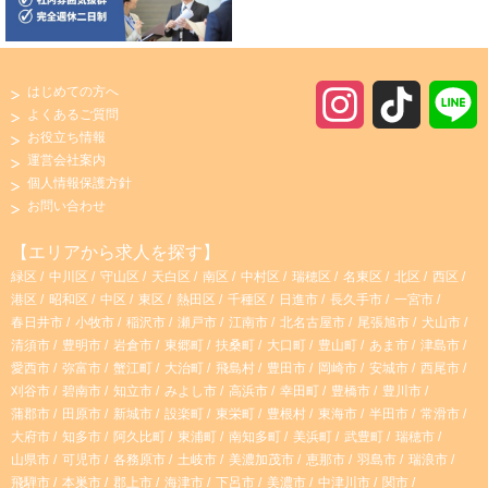
はじめての方へ
I
T
よくあるご質問
お役立ち情報
n
i
運営会社案内
個人情報保護方針
s
k
お問い合わせ
t
T
【エリアから求人を探す】
緑区
中川区
守山区
天白区
南区
中村区
瑞穂区
名東区
北区
西区
a
o
港区
昭和区
中区
東区
熱田区
千種区
日進市
長久手市
一宮市
春日井市
小牧市
稲沢市
瀬戸市
江南市
北名古屋市
尾張旭市
犬山市
g
k
清須市
豊明市
岩倉市
東郷町
扶桑町
大口町
豊山町
あま市
津島市
愛西市
弥富市
蟹江町
大治町
飛島村
豊田市
岡崎市
安城市
西尾市
r
刈谷市
碧南市
知立市
みよし市
高浜市
幸田町
豊橋市
豊川市
蒲郡市
田原市
新城市
設楽町
東栄町
豊根村
東海市
半田市
常滑市
大府市
知多市
阿久比町
東浦町
南知多町
美浜町
武豊町
瑞穂市
a
山県市
可児市
各務原市
土岐市
美濃加茂市
恵那市
羽島市
瑞浪市
飛騨市
本巣市
郡上市
海津市
下呂市
美濃市
中津川市
関市
m