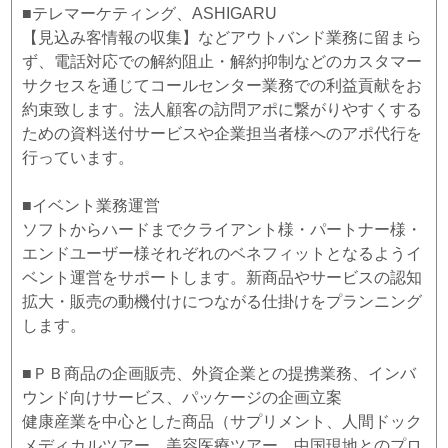
■テレマーケティング、ASHIGARU
【見込み客情報の収集】などアウトバンド業務に留まら
ず、電話対応での解約阻止・解約抑制などのカスタマー
サクセスを通じてコールセンター業務での利益貢献をお
約束致します。法人顧客の訪問アポに繋がりやすくする
ための資料送付サービスや企業担当者様へのアポ代行を
行っています。
■イベント業務運営
ソフトからハードまでクライアント様・パートナー様・
エンドユーザー様それぞれのベネフィットとなるようイ
ベント運営をサポートします。新商品やサービスの認知
拡大・販売の動機付けにつながる仕掛けをプランニング
します。
■ＰＢ商品の企画販売、外資企業との提携業務、インバ
ウンド向けサービス、パッケージの企画立案
健康産業を中心とした商品（サプリメント、人間ドック
メディカルツアー、美容医療ツアー、中国現地とのプロ