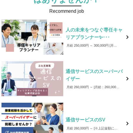
Recommend job
人の未来をつなぐ専任キャ

リアプランナー✨･･･
月給 250,000円 ～ 300,000円
月給：250,000～300,000（経験に応じて決定) ★業績に応じて別途インセンティブ支給あり ★資格手当あり 人事に関する資格をお持ちの方は面接時にぜひお伝えください！
通信サービスのスーパーバ

イザー
月給 260,000円 ～
月給：260,000円～ ※上記金額には固定残業代（39時間分58,000円）を含みます。 超過分は別途支給いたします。 ・昇給年2回 ・賞与年2回 ・通勤手当全額支給 ・皆勤手当 ・家族手当
通信サービスのSV

月給 260,000円 ～
※上記金額には固定残業代（39時間分58,000円）を含みます。 超過分は別途支給いたします。 ※試用期間：２か月 試用期間中は契約社員 試用期間後、ご本人の希望があれば正社員登用 雇用形態以外の条件変更はありません ■昇給年2回 ■賞与年2回 ■通勤手当全額支給 ■皆勤手当 ■家族手当給