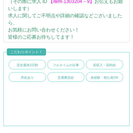
（その際に求人 ID
【item-1303204－9】
お伝えもお願
いします）
求人に関してご不明点や詳細の確認などございました
ら、
お気軽にお問い合わせください！
皆様のご応募お待ちしてます！
こだわりポイント！
完全週休2日制
フルタイムの仕事
高収入・高時給
昇給あり
交通費支給
未経験・初心者OK