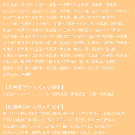
多治見市
高山市
大垣市
岐阜市
羽島郡
本巣郡
養老郡
不破郡
安八郡
揖斐郡
加茂郡
可児郡
大野郡
津市
四日市市
伊賀市
伊勢市
松阪市
桑名市
鈴鹿市
名張市
尾鷲市
亀山市
鳥羽市
熊野市
いなべ市
志摩市
その他
沼津市
藤枝市
掛川市
焼津市
磐田市
富士市
島田市
伊東市
富士宮市
三島市
御殿場市
袋井市
下田市
牧之原市
伊豆の国市
菊川市
御前崎市
伊豆市
湖西市
裾野市
熱海市
その他
北海道
青森県
岩手県
宮城県
秋田県
山形県
福島県
茨城県
栃木県
群馬県
埼玉県
千葉県
東京都
神奈川県
新潟県
富山県
石川県
福井県
山梨県
長野県
滋賀県
京都府
大阪府
兵庫県
奈良県
和歌山県
鳥取県
島根県
岡山県
広島県
山口県
徳島県
香川県
愛媛県
高知県
福岡県
佐賀県
長崎県
熊本県
大分県
宮崎県
鹿児島県
沖縄県
【雇用形態から求人を探す】
正社員
アルバイト・パート
契約社員・派遣社員
在宅
業務委託
【勤務形態から求人を探す】
寮
社宅
初心者歓迎
時間や曜日が選べる・シフト自由
土日祝のみ勤務
平日のみ勤務
週4日以上
週2、3日～OK
週1日～OK
土日祝休み
完全週休2日制
フルタイムの仕事
朝からの仕事
昼からの仕事
夕方からの仕事
短時間勤務
扶養内勤務OK
高収入・高時給