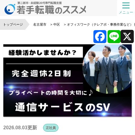
メニュー
トップページ
名古屋市
中区
オフィスワーク（テレアポ・事務作業など）
F
L
a
i
c
n
e
e
b
o
2026.08.03更新
正社員
o