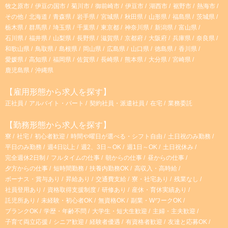
牧之原市
伊豆の国市
菊川市
御前崎市
伊豆市
湖西市
裾野市
熱海市
その他
北海道
青森県
岩手県
宮城県
秋田県
山形県
福島県
茨城県
栃木県
群馬県
埼玉県
千葉県
東京都
神奈川県
新潟県
富山県
石川県
福井県
山梨県
長野県
滋賀県
京都府
大阪府
兵庫県
奈良県
和歌山県
鳥取県
島根県
岡山県
広島県
山口県
徳島県
香川県
愛媛県
高知県
福岡県
佐賀県
長崎県
熊本県
大分県
宮崎県
鹿児島県
沖縄県
【雇用形態から求人を探す】
正社員
アルバイト・パート
契約社員・派遣社員
在宅
業務委託
【勤務形態から求人を探す】
寮
社宅
初心者歓迎
時間や曜日が選べる・シフト自由
土日祝のみ勤務
平日のみ勤務
週4日以上
週2、3日～OK
週1日～OK
土日祝休み
完全週休2日制
フルタイムの仕事
朝からの仕事
昼からの仕事
夕方からの仕事
短時間勤務
扶養内勤務OK
高収入・高時給
ボーナス・賞与あり
昇給あり
交通費支給
寮・社宅あり
残業なし
社員登用あり
資格取得支援制度
研修あり
産休・育休実績あり
託児所あり
未経験・初心者OK
無資格OK
副業・WワークOK
ブランクOK
学歴・年齢不問
大学生・短大生歓迎
主婦・主夫歓迎
子育て両立応援
シニア歓迎
経験者優遇
有資格者歓迎
友達と応募OK