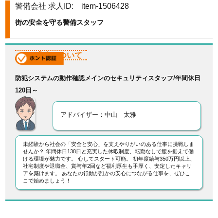
警備会社
求人ID: item-1506428
k
街の安全を守る警備スタッフ
この求人について
防犯システムの動作確認メインのセキュリティスタッフ/年間休日
120日～
アドバイザー：中山 太雅
未経験から社会の「安全と安心」を支えやりがいのある仕事に挑戦しま
せんか？ 年間休日138日と充実した休暇制度、転勤なしで腰を据えて働
ける環境が魅力です。 心してスタート可能。 初年度給与350万円以上、
社宅制度や退職金、賞与年2回など福利厚生も手厚く、安定したキャリ
アを築けます。 あなたの行動が誰かの安心につながる仕事を、ぜひこ
こで始めましょう！