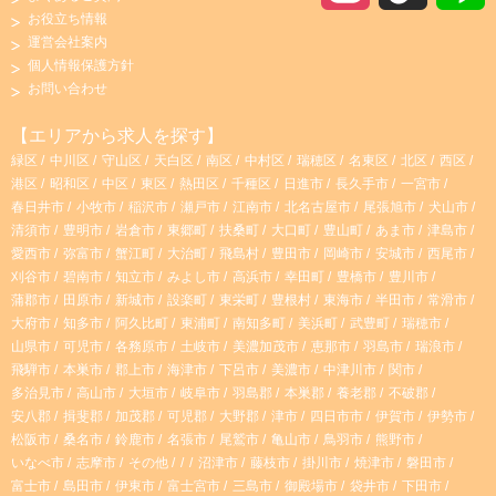
お役立ち情報
n
i
運営会社案内
個人情報保護方針
s
k
お問い合わせ
t
T
【エリアから求人を探す】
緑区
中川区
守山区
天白区
南区
中村区
瑞穂区
名東区
北区
西区
a
o
港区
昭和区
中区
東区
熱田区
千種区
日進市
長久手市
一宮市
春日井市
小牧市
稲沢市
瀬戸市
江南市
北名古屋市
尾張旭市
犬山市
g
k
清須市
豊明市
岩倉市
東郷町
扶桑町
大口町
豊山町
あま市
津島市
愛西市
弥富市
蟹江町
大治町
飛島村
豊田市
岡崎市
安城市
西尾市
r
刈谷市
碧南市
知立市
みよし市
高浜市
幸田町
豊橋市
豊川市
蒲郡市
田原市
新城市
設楽町
東栄町
豊根村
東海市
半田市
常滑市
大府市
知多市
阿久比町
東浦町
南知多町
美浜町
武豊町
瑞穂市
a
山県市
可児市
各務原市
土岐市
美濃加茂市
恵那市
羽島市
瑞浪市
飛騨市
本巣市
郡上市
海津市
下呂市
美濃市
中津川市
関市
m
多治見市
高山市
大垣市
岐阜市
羽島郡
本巣郡
養老郡
不破郡
安八郡
揖斐郡
加茂郡
可児郡
大野郡
津市
四日市市
伊賀市
伊勢市
松阪市
桑名市
鈴鹿市
名張市
尾鷲市
亀山市
鳥羽市
熊野市
いなべ市
志摩市
その他
沼津市
藤枝市
掛川市
焼津市
磐田市
富士市
島田市
伊東市
富士宮市
三島市
御殿場市
袋井市
下田市