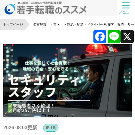
メニュー
トップページ
名古屋市
東区
物流・配送・ドライバー系
接客・販売・サー
F
L
a
i
c
n
e
e
b
o
2026.08.03更新
正社員
o