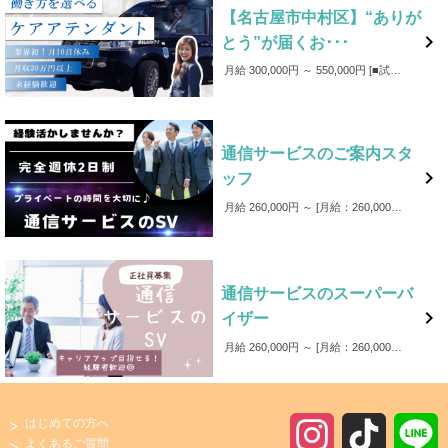
【名古屋市中村区】“ありが

とう”が届くお･･･
月給 300,000円 ～ 550,000円
■試用期間：6か月（うち35日間は、研修期間) ※研修期間中の給与は月給209,300円～となります。 ■賞与：年3回 ■成果給あり：売上に応じて、基本給に加え成果給（売上の42%程度）を支給 ■各種手当（皆勤・回数・家族・資格・役職） ■支援金制度（入社・学資） ■事故補償（万が一事故が発生した場合、事故費用は会社が負担します。）
通信サービスのご案内スタ

ッフ
月給 260,000円 ～
月給：260,000円～ ※上記金額には固定残業代（39時間分58,000円）を含みます。 超過分は別途支給いたします。 ■交通費全額支給 ■家族手当あり ■賞与あり
通信サービスのスーパーバ

イザー
月給 260,000円 ～
月給：260,000円～ ※上記金額には固定残業代（39時間分58,000円）を含みます。 超過分は別途支給いたします。 ・昇給年2回 ・賞与年2回 ・通勤手当全額支給 ・皆勤手当 ・家族手当
はじめての方へ
I
T
よくあるご質問