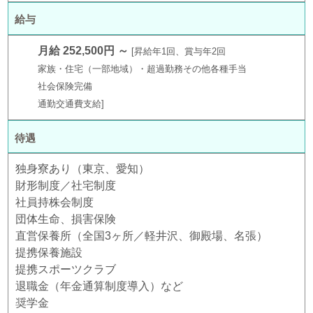
給与
月給 252,500円 ～
昇給年1回、賞与年2回
家族・住宅（一部地域）・超過勤務その他各種手当
社会保険完備
通勤交通費支給
待遇
独身寮あり（東京、愛知）
財形制度／社宅制度
社員持株会制度
団体生命、損害保険
直営保養所（全国3ヶ所／軽井沢、御殿場、名張）
提携保養施設
提携スポーツクラブ
退職金（年金通算制度導入）など
奨学金